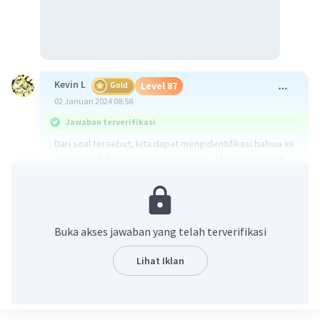
Kevin L
Gold
Level 87
02 Januari 2024 08:58
Jawaban terverifikasi
Dari soal tersebut, kita dapat mengidentifikasi bahwa ini
adalah soal dari mata pelajaran Kimia, khususnya topik
elektrolisis dan stoikiometri. Konsep yang diterapkan
adalah perhitungan jumlah mol elektron yang mengalir
dalam rangkaian listrik sel elektrokimia dan perhitungan
volume gas dengan persamaan gas ideal.
Buka akses jawaban yang telah terverifikasi
Penjelasan:
Lihat Iklan
1. Pertama, kita perlu menghitung jumlah mol elektron
yang mengalir dalam sel pertama. Reaksi yang terjadi
adalah Cu2+ + 2e- → Cu. Dengan menggunakan rumus n =
gr/Ar, kita dapat menghitung n Cu = 3,28 gram/63,5 =