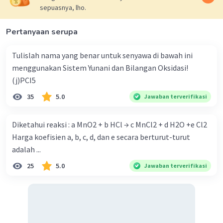
·
0.0
(
0
)
Balas
Beri Rating
sepuasnya, lho.
Pertanyaan serupa
Tulislah nama yang benar untuk senyawa di bawah ini
menggunakan Sistem Yunani dan Bilangan Oksidasi!
(j)PCI5
Iklan
35
5.0
Jawaban terverifikasi
Diketahui reaksi : a MnO2 + b HCl → c MnCl2 + d H2O +e Cl2
Harga koefisien a, b, c, d, dan e secara berturut-turut
adalah ...
25
5.0
Jawaban terverifikasi