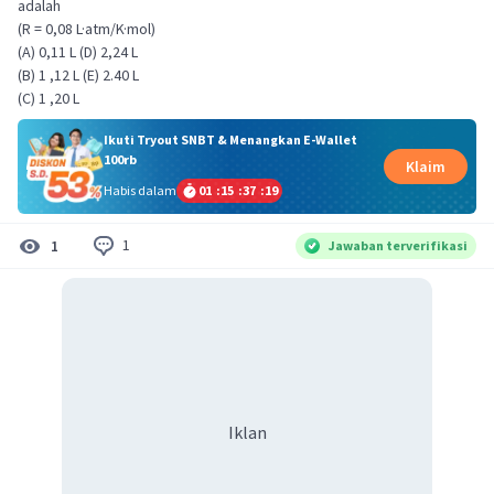
adalah
(R = 0,08 L·atm/K·mol)
(A) 0,11 L (D) 2,24 L
(B) 1 ,12 L (E) 2.40 L
(C) 1 ,20 L
Ikuti Tryout SNBT & Menangkan E-Wallet
100rb
Klaim
Habis dalam
01
:
15
:
37
:
18
1
1
Jawaban terverifikasi
Iklan