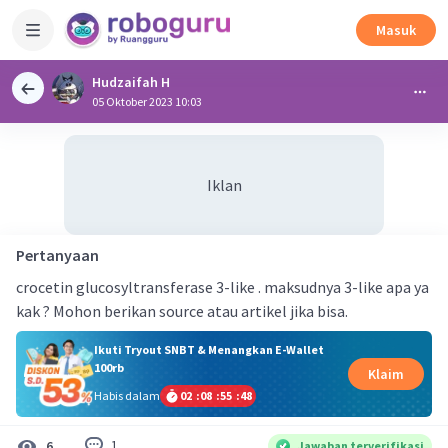
Masuk
Hudzaifah H
05 Oktober 2023 10:03
Iklan
Pertanyaan
crocetin glucosyltransferase 3-like . maksudnya 3-like apa ya
kak ? Mohon berikan source atau artikel jika bisa.
Ikuti Tryout SNBT & Menangkan E-Wallet
100rb
Klaim
Habis dalam
02
:
08
:
55
:
47
1
6
Jawaban terverifikasi