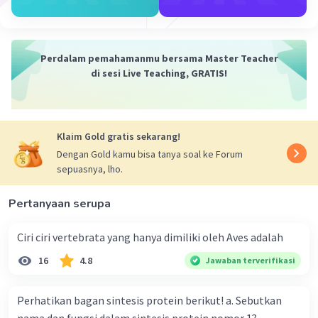
·
0.0
(
0
)
Balas
Beri Rating
Perdalam pemahamanmu bersama Master Teacher
di sesi Live Teaching, GRATIS!
Klaim Gold gratis sekarang!
Iklan
Dengan Gold kamu bisa tanya soal ke Forum
sepuasnya, lho.
Pertanyaan serupa
Ciri ciri vertebrata yang hanya dimiliki oleh Aves adalah
16
4.8
Jawaban terverifikasi
Perhatikan bagan sintesis protein berikut! a. Sebutkan