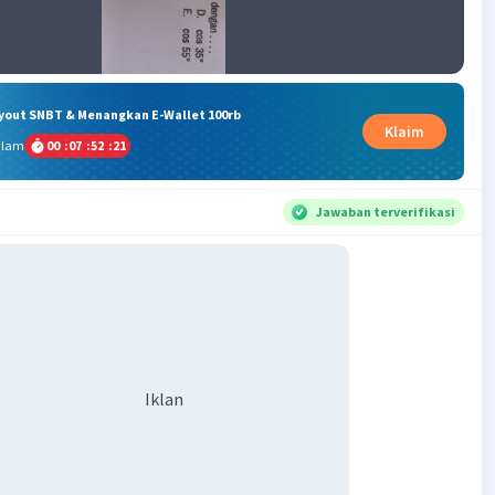
ryout SNBT & Menangkan E-Wallet 100rb
Klaim
alam
00
:
07
:
52
:
20
Jawaban terverifikasi
Iklan