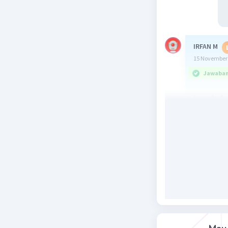
IRFAN M
15 November 
Jawaban 
Langkah 
cos 1.945
= cos(5 × 
= cos 145
Langkah 
Berdasark
= cos(180 
= - cos 35
Beri R