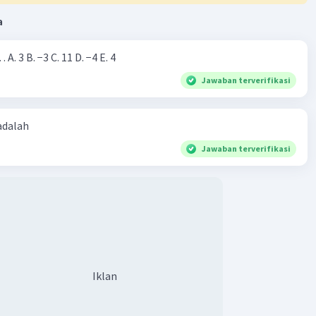
a
Nilai dari |−7+4|=… A. 3 B. −3 C. 11 D. −4 E. 4
Jawaban terverifikasi
 adalah
Jawaban terverifikasi
Iklan