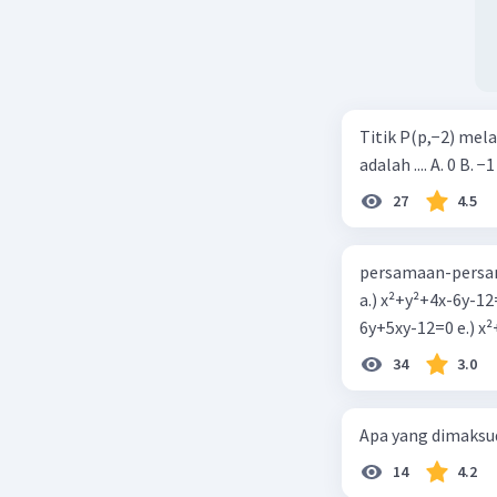
Titik P(p,−2) mel
adalah .... A. 0 B. −1
27
4.5
persamaan-persam
a.) x²+y²+4x-6y-12
6y+5xy-1
34
3.0
Apa yang dimaksud
14
4.2