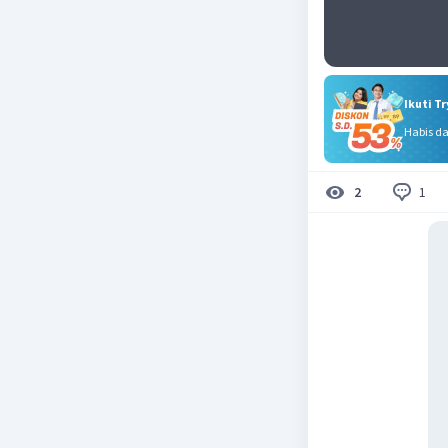
Ikuti T
Habis d
1
2