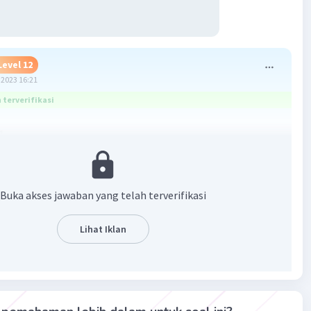
Level 12
2023 16:21
terverifikasi
1
^ =cos( 1800 deg + 145 deg)
360 deg + 145 deg)
 deg
Buka akses jawaban yang telah terverifikasi
2
an langkah 1, diperoleh:cos 1.945 deg = cos 145 deg
Lihat Iklan
deg - 35 deg)
 deg
·
0.0
(
0
)
Balas
ating