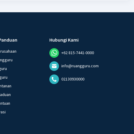
Panduan
Hubungi Kami
erusahaan
+62 815-7441-0000
angguru
info@ruangguru.com
guru
guru
02130930000
ntanan
gaduan
entuan
vasi