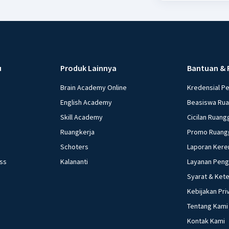
u
Produk Lainnya
Bantuan & 
Brain Academy Online
Kredensial P
English Academy
Beasiswa Ru
Skill Academy
Cicilan Ruang
Ruangkerja
Promo Ruang
Schoters
Laporan Kere
ess
Kalananti
Layanan Pen
Syarat & Ket
Kebijakan Pri
Tentang Kami
Kontak Kami