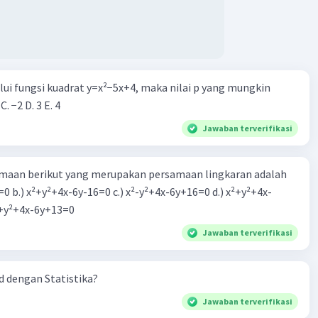
alui fungsi kuadrat y=x²−5x+4, maka nilai p yang mungkin
 C. −2 D. 3 E. 4
Jawaban terverifikasi
aan berikut yang merupakan persamaan lingkaran adalah
=0 b.) x²+y²+4x-6y-16=0 c.) x²-y²+4x-6y+16=0 d.) x²+y²+4x-
2=0 e.) x²+y²+4x-6y+13=0
Jawaban terverifikasi
 dengan Statistika?
Jawaban terverifikasi