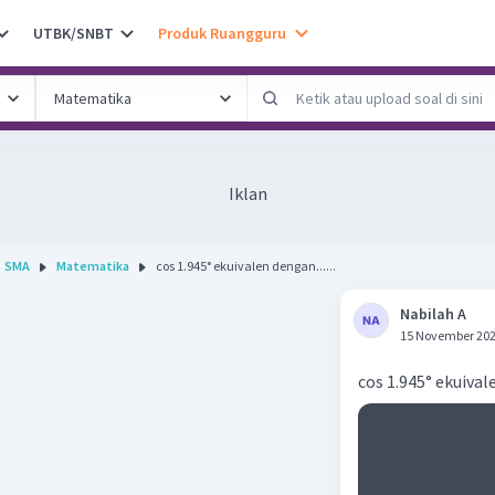
UTBK/SNBT
Produk Ruangguru
Iklan
SMA
Matematika
cos 1.945° ekuivalen dengan......
Nabilah A
15 November 202
cos 1.945° ekuival