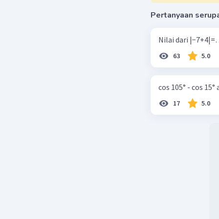
Pertanyaan serup
63
5.0
cos 105° - cos 15°
17
5.0