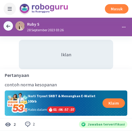
Masuk
Ruby S
28 September 2023 03:26
Iklan
Pertanyaan
contoh norma kesopanan
Ikuti Tryout SNBT & Menangkan E-Wallet
100rb
Klaim
Habis dalam
01
:
06
:
57
:
36
2
2
Jawaban terverifikasi