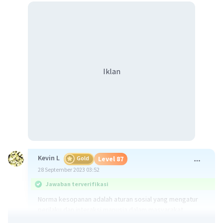
Iklan
Kevin L
Gold
Level 87
28 September 2023 03:52
Jawaban terverifikasi
Norma kesopanan adalah aturan sosial yang mengatur
perilaku dan interaksi manusia dalam masyarakat.
Contoh norma kesopanan termasuk: