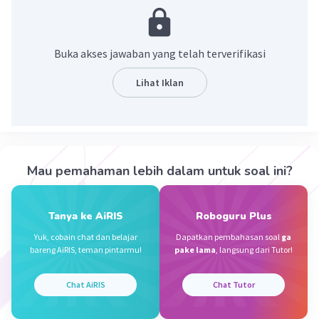
1. Salam Sapa: Memberikan salam atau sapaan kepada
orang lain sebagai tanda hormat dan penghargaan,
Buka akses jawaban yang telah terverifikasi
seperti menyapa dengan "selamat pagi" atau "terima
kasih."
Lihat Iklan
2. Menjaga Jarak Pribadi: Menghormati batas-batas
pribadi orang lain dengan menjaga jarak yang pantas
selama berinteraksi.
3. Menyampaikan Terima Kasih: Mengucapkan terima
Mau pemahaman lebih dalam untuk soal ini?
kasih kepada orang yang telah memberikan bantuan
atau layanan.
Tanya ke AiRIS
Roboguru Plus
4. Etika Makan: Menggunakan alat makan dengan benar,
tidak berbicara dengan mulut penuh, dan menjaga tata
Yuk, cobain chat dan belajar
Dapatkan pembahasan soal
ga
krama saat makan bersama.
bareng AiRIS, teman pintarmu!
pake lama
, langsung dari Tutor!
5. Antrian: Menghormati antrian dalam situasi seperti di
Chat AiRIS
Chat Tutor
kasir supermarket atau tempat-tempat umum lainnya.