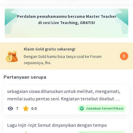
menciptakan efek keseimbangan, keteraturan,
atau kesatuan. Misalnya, bentuk persegi yang
berulang dapat menciptakan efek keseimbangan
Perdalam pemahamanmu bersama Master Teacher
di sesi Live Teaching, GRATIS!
dan keteraturan, sedangkan bentuk lingkaran
yang berulang dapat menciptakan efek
kesatuan.
Klaim Gold gratis sekarang!
Warna-warna yang berulang
Dengan Gold kamu bisa tanya soal ke Forum
sepuasnya, lho.
Warna-warna yang berulang dapat menciptakan
efek harmoni, kontras, atau kesatuan. Misalnya,
Pertanyaan serupa
warna-warna yang cerah yang berulang dapat
menciptakan efek harmoni, sedangkan warna-
sebagaian siswa diharuskan untuk melihat, mengamati,
warna yang gelap yang berulang dapat
menilai suatu pentas seni. Kegiatan tersebut disebut….
menciptakan efek kontras.
Berikut adalah beberapa contoh karya seni rupa
7
0.0
Jawaban terverifikasi
yang menggunakan prinsip nirmana
pengulangan bentuk:
Lagu Injit-Injit Semut dinyanyikan dengan tempo