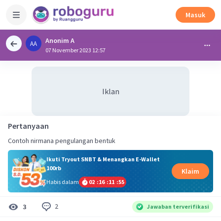
Masuk
Anonim A
AA
07 November 2023 12:57
Iklan
Pertanyaan
Contoh nirmana pengulangan bentuk
Ikuti Tryout SNBT & Menangkan E-Wallet
100rb
Klaim
Habis dalam
02
:
16
:
11
:
54
2
3
Jawaban terverifikasi