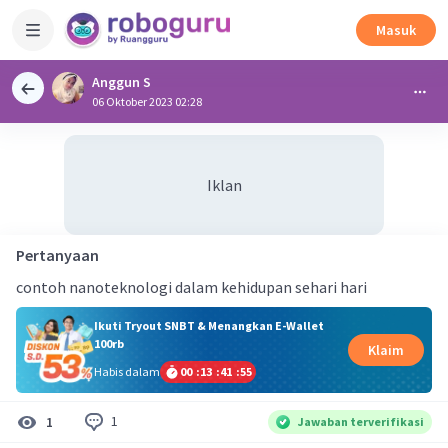
Masuk
Anggun S
06 Oktober 2023 02:28
Iklan
Pertanyaan
contoh nanoteknologi dalam kehidupan sehari hari
Ikuti Tryout SNBT & Menangkan E-Wallet
100rb
Klaim
Habis dalam
00
:
13
:
41
:
54
1
1
Jawaban terverifikasi