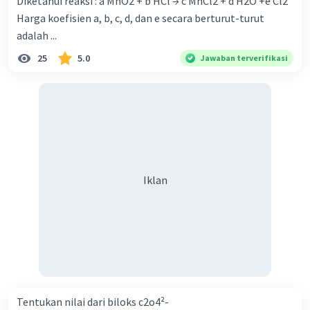
Diketahui reaksi : a MnO2 + b HCl → c MnCl2 + d H2O +e Cl2
Harga koefisien a, b, c, d, dan e secara berturut-turut
adalah ...
25
5.0
Jawaban terverifikasi
Iklan
Tentukan nilai dari biloks c2o4²-