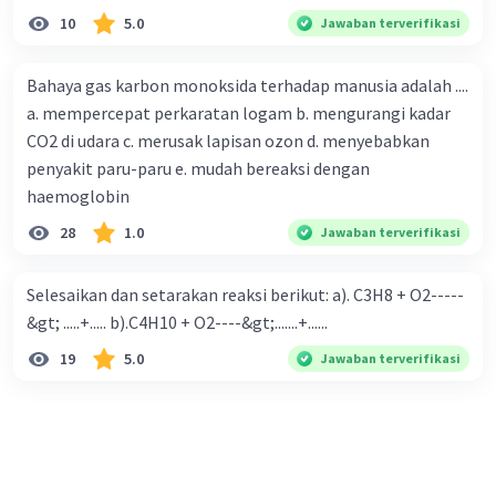
10
5.0
Jawaban terverifikasi
Bahaya gas karbon monoksida terhadap manusia adalah ....
a. mempercepat perkaratan logam b. mengurangi kadar
CO2 di udara c. merusak lapisan ozon d. menyebabkan
penyakit paru-paru e. mudah bereaksi dengan
haemoglobin
28
1.0
Jawaban terverifikasi
Selesaikan dan setarakan reaksi berikut: a). C3H8 + O2-----
&gt; .....+..... b).C4H10 + O2----&gt;.......+......
19
5.0
Jawaban terverifikasi