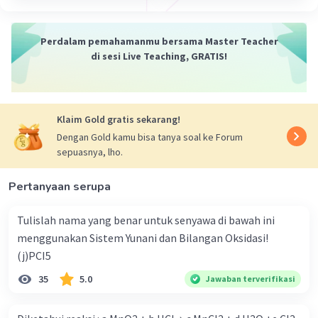
Ini hanya beberapa contoh penggunaan
nanoteknologi dalam kehidupan sehari-hari, dan
masih banyak lagi aplikasi lainnya yang sedang
Perdalam pemahamanmu bersama Master Teacher
dikembangkan.
di sesi Live Teaching, GRATIS!
·
5.0
(
1
)
Balas
Beri Rating
Klaim Gold gratis sekarang!
Dengan Gold kamu bisa tanya soal ke Forum
sepuasnya, lho.
Pertanyaan serupa
Iklan
Tulislah nama yang benar untuk senyawa di bawah ini
menggunakan Sistem Yunani dan Bilangan Oksidasi!
(j)PCI5
35
5.0
Jawaban terverifikasi