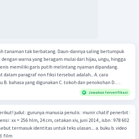
 dan vaksin. Beberapa waktu lalu, Kepala Laboratorium
 dari Institut Peter Doherty untuk Infeksi dan kekebalan,
n Druce, menyatakan mereka mengembangkan virus Corona
ri tubuh pasien yang terinfeksi untuk uji coba. Tanggapan
 berita tersebut adalah ... A. Pemerintah Australia telah
pi serangan virus Corona dengan menemukan vaksin virus
lah tanaman tak berbatang. Daun-dannya saling bertumpuk
 ilmuan perlu segera mempelajari virus corona yang menjadi
t dengan warna yang beragam mulai dari hijau, ungu, hingga
i kesehatan dunia karena persebarannya sangat cepat. C.
enis memiliki garis putih melintang nyaman dipandang.
 mawas diri dan menjaga kesehatan dalam menghadapi
dalam paragraf non fiksi tersebut adalah... A. cara
rona yang mulai menyebar di Indonesia, D. Virus corona
ku B. bahasa yang digunakan C. tokoh dan penokohan D.
besar bagi kesehatan manusia.
ita
Jawaban terverifikasi
munir chatif penerbit :
d. film