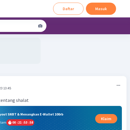
Daftar
Masuk
23 13:45
tentang shalat
ryout SNBT & Menangkan E-Wallet 100rb
Klaim
alam
00
:
21
:
53
:
58