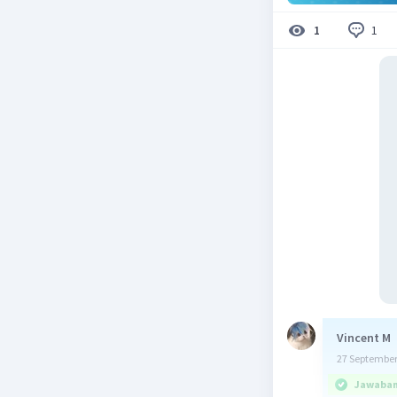
1
1
Vincent M
27 September
Jawaban 