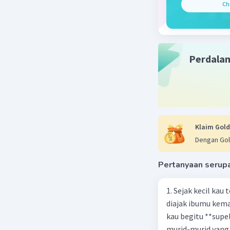
Ch
Beri R
Perdala
Klaim Gold
Dengan Gol
Pertanyaan serup
1. Sejak kecil kau
diajak ibumu kema
kau begitu **sup
murid-murid yang 