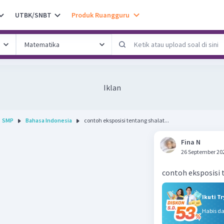
UTBK/SNBT
Produk Ruangguru
Iklan
SMP
Bahasa Indonesia
contoh eksposisi tentang shalat...
Fina N
26 September 20
contoh eksposisi 
Ikuti T
Habis d