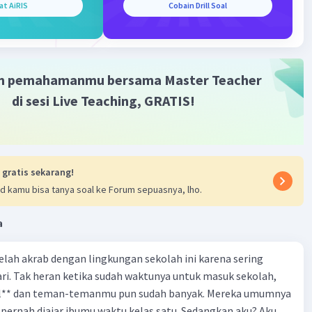
at AiRIS
Cobain Drill Soal
·
0.0
(
0
)
Balas
ating
m pemahamanmu bersama Master Teacher
di sesi Live Teaching, GRATIS!
Iklan
 gratis sekarang!
d kamu bisa tanya soal ke Forum sepuasnya, lho.
a
 telah akrab dengan lingkungan sekolah ini karena sering
ri. Tak heran ketika sudah waktunya untuk masuk sekolah,
el** dan teman-temanmu pun sudah banyak. Mereka umumnya
pernah diajar ibumu waktu kelas satu. Sedangkan aku? Aku