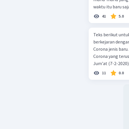
waktu itu baru saj
41
5.0
Teks berikut untu
berkejaran denga
Corona jenis baru.
Corona yang terus
Jum'at (7-2-2020
akibat virus Coro
11
0.0
yang terinfeksi me
tempat vi kesehata
telah menyebar ke
kecepatan penuh 
penyakit pernapas
berupaya menemuk
mereka menciptaka
hingga Prancis ik