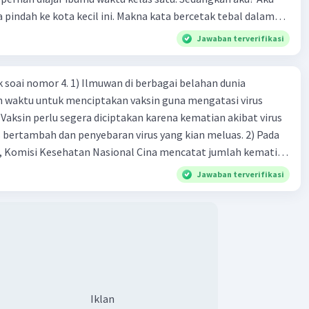
a pindah ke kota kecil ini. Makna kata bercetak tebal dalam
kutipan cerpen tersebut adalah .... A. ramah C. santun B. sopan D. baik
Jawaban terverifikasi
k soai nomor 4. 1) Ilmuwan di berbagai belahan dunia
n waktu untuk menciptakan vaksin guna mengatasi virus
 Vaksin perlu segera diciptakan karena kematian akibat virus
 bertambah dan penyebaran virus yang kian meluas. 2) Pada
), Komisi Kesehatan Nasional Cina mencatat jumlah kematian
na baru telah mencapai 636 kasus, sedangkan jumlah warga
Jawaban terverifikasi
njadi 31.161 kasus. Kasus terbanyak terjadi di Hubei, Cina,
n du niairus pertama muncul. Selain di Cina, virus itu kini
 lebih dari 25 negara. 3) Para ilmuwan bekerja dalam
untuk menemukan vaksin bagi virus Corona baru atau
an akut 2019-nCOV. Sebagai pusat epidemic, ilmuwan Cina
an vaksin bagi virus itu. Perkembangan terbaru adalah
n peta genetik virus. 4) Ilmuwan dari Australia, Kanada,
Iklan
ut menciptakan berbagai jenis inokulasi bersama sejumlah