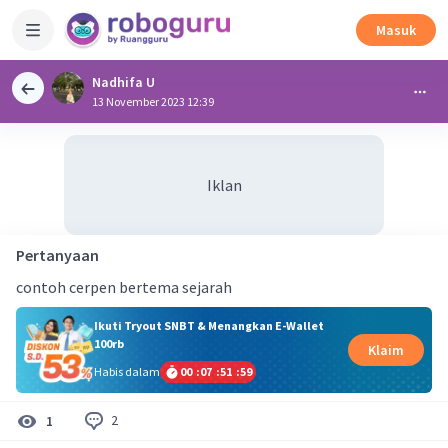
Masuk
Nadhifa U
13 November 2023 12:39
Iklan
Pertanyaan
contoh cerpen bertema sejarah
Ikuti Tryout SNBT & Menangkan E-Wallet
100rb
Klaim
Habis dalam
00
:
07
:
51
:
58
2
1