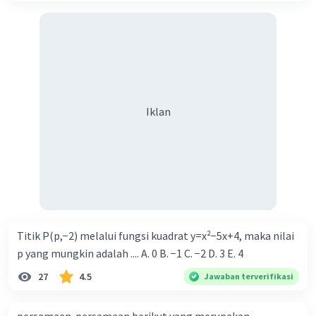
Dalam versi lainnya lagi, kata Surabaya muncul dari
mitos pertempuran antara ikan Suro (Sura) dan Boyo
(Baya atau Buaya), perlambang perjuangan antara darat
dan laut. Penggambaran pertarungan itu terdapat dalam
Monumen Suro dan Boyo.
Pada tahun 1975, Wali Kota Surabaya R. Soeparno
Iklan
menetapkan tanggal 31 Mei 1293 sebagai hari jadi Kota
Surabaya. Nama Surabaya pun diartikan berasal dari
kata-kata sura ing bhaya yang berarti keberanian
menghadapi bahaya.
·
0.0
(
0
)
Balas
Beri Rating
Titik P(p,−2) melalui fungsi kuadrat y=x²−5x+4, maka nilai
Mimin A
Level 16
p yang mungkin adalah .... A. 0 B. −1 C. −2 D. 3 E. 4
13 November 2023 13:14
27
4.5
Jawaban terverifikasi
Timun Mas, Malin Kundang