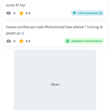
surat Al fajr
4
5.0
Lihat jawaban (3)
hewan peliharaan nabi Muhammad Saw adalah ? tolong di
jawab ya ☺️
4
5.0
Jawaban terverifikasi
Iklan