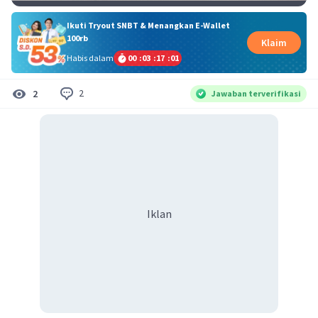
Ikuti Tryout SNBT & Menangkan E-Wallet
100rb
Klaim
Habis dalam
00
:
03
:
17
:
00
2
2
Jawaban terverifikasi
Iklan