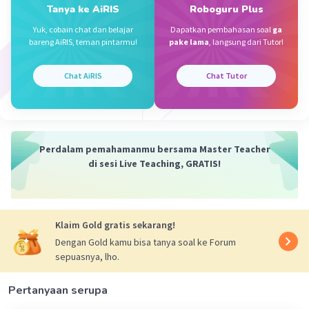
Tanya ke AiRIS
Roboguru Plus
Yuk, cobain chat dan belajar
Dapatkan pembahasan soal
ga
Mundzidah Z
Level 2
bareng AiRIS, teman pintarmu!
pake lama
, langsung dari Tutor!
31 Oktober 2023 15:12
Jawaban terverifikasi
Chat AiRIS
Chat Tutor
Contoh sikap tanggung jawab sebagai berikut :
Iklan
1. Berusaha dan bersungguh-sungguh melakukan yang
terbaik.
2. Tidak takut untuk bertanggung jawab dan mengakui
Perdalam pemahamanmu bersama Master Teacher
perbuatan ketika melakukan kesalahan
di sesi Live Teaching, GRATIS!
3. Melaksanakan upacara bendera setiap hari senin atau
hari besar nasional lainnya dengan khidmat
4. Selalu mengakui kesalahan yang telah diperbuat
5. Berkomitmen terhadap tugas yang telah diberikan
Klaim Gold gratis sekarang!
oleh bapak/ibu guru
Dengan Gold kamu bisa tanya soal ke Forum
sepuasnya, lho.
·
0.0
(
0
)
Balas
Beri Rating
Pertanyaan serupa