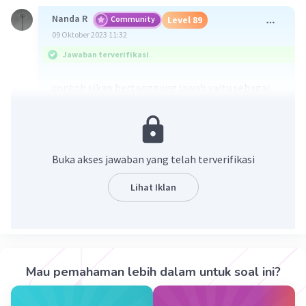
Nanda R
Community
Level 89
09 Oktober 2023 11:32
Jawaban terverifikasi
contoh sikap bertanggung jawab yaitu sebagai
berikut.
Menjalankan dan menyelesaikan tugas
dengan sebaik-baiknya.
Buka akses jawaban yang telah terverifikasi
Berani menanggung risiko terhadap
perbuatan atau ucapan.
Lihat Iklan
Menjaga kehormatan diri sendiri dan orang
lain.
Berusaha memotivasi diri sendiri.
Memiliki tingkat waspada yang bagus.
Mau pemahaman lebih dalam untuk soal ini?
·
0.0
(
0
)
Balas
Beri Rating