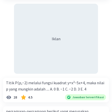
Iklan
Titik P(p,−2) melalui fungsi kuadrat y=x²−5x+4, maka nilai
p yang mungkin adalah .... A. 0 B. −1 C. −2 D. 3 E. 4
28
4.5
Jawaban terverifikasi
persamaan-persamaan berikut yang merupakan