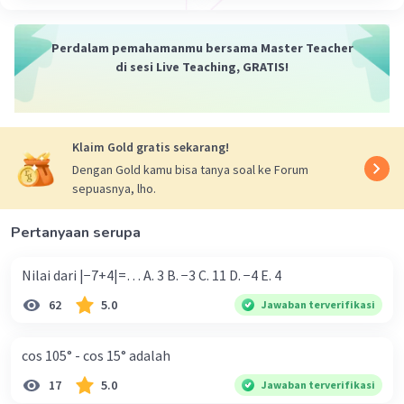
Perdalam pemahamanmu bersama Master Teacher
di sesi Live Teaching, GRATIS!
Klaim Gold gratis sekarang!
Dengan Gold kamu bisa tanya soal ke Forum
sepuasnya, lho.
Pertanyaan serupa
Nilai dari |−7+4|=… A. 3 B. −3 C. 11 D. −4 E. 4
62
5.0
Jawaban terverifikasi
cos 105° - cos 15° adalah
17
5.0
Jawaban terverifikasi