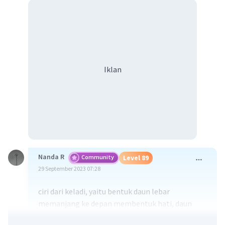
Iklan
Nanda R
Community
Level 89
29 September 2023 07:28
ciri dari keladi, yaitu bentuk daun lebar
memanjang ke depan membentuk hati, daun
tipis, corak warna yang mencolok seperti hijau,