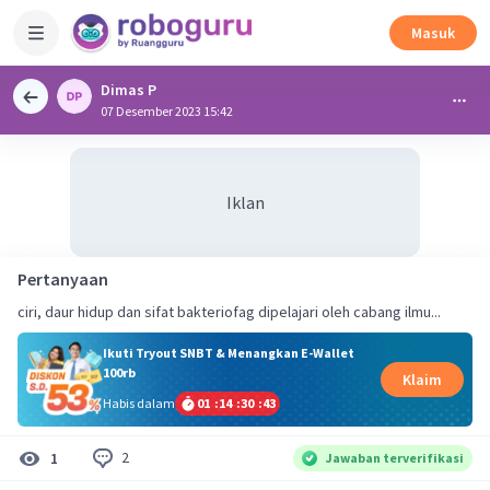
Masuk
Dimas P
07 Desember 2023 15:42
Iklan
Pertanyaan
Ikuti Tryout SNBT & Menangkan E-Wallet
100rb
Klaim
Habis dalam
01
:
14
:
30
:
43
2
1
Jawaban terverifikasi