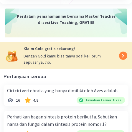
·
0.0
(
0
)
Balas
Beri Rating
Perdalam pemahamanmu bersama Master Teacher
di sesi Live Teaching, GRATIS!
Klaim Gold gratis sekarang!
Dengan Gold kamu bisa tanya soal ke Forum
sepuasnya, lho.
Pertanyaan serupa
Ciri ciri vertebrata yang hanya dimiliki oleh Aves adalah
16
4.8
Jawaban terverifikasi
Perhatikan bagan sintesis protein berikut! a. Sebutkan
nama dan fungsi dalam sintesis protein nomor 1?