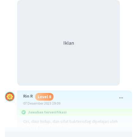
Iklan
Rin R
Level 8
07 Desember 2023 19:09
Jawaban terverifikasi
Ciri, daur hidup, dan sifat bakteriofag dipelajari oleh
cabang ilmu mikrobiologi.