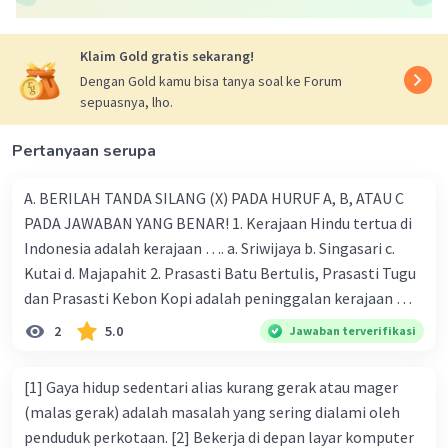
Klaim Gold gratis sekarang!
Dengan Gold kamu bisa tanya soal ke Forum
sepuasnya, lho.
Pertanyaan serupa
A. BERILAH TANDA SILANG (X) PADA HURUF A, B, ATAU C
PADA JAWABAN YANG BENAR! 1. Kerajaan Hindu tertua di
Indonesia adalah kerajaan …. a. Sriwijaya b. Singasari c.
Kutai d. Majapahit 2. Prasasti Batu Bertulis, Prasasti Tugu
dan Prasasti Kebon Kopi adalah peninggalan kerajaan ….
a. Majapahit b. Demak c. Tarumanegara d. Gowa-Tallo 3.
2
5.0
Jawaban terverifikasi
Kerajaan Mataram Islam mencapai puncak kejayaan pada
masa pemerintahan …. a. Hayam Wuruk b. Sultan Agung c.
[1] Gaya hidup sedentari alias kurang gerak atau mager
Sultan Ageng Tirtayasa d. Sultan Hasanudin 4. Kerajaan
(malas gerak) adalah masalah yang sering dialami oleh
Islam pertama di Indonesia adalah …. a. Aceh b. Demak c.
penduduk perkotaan. [2] Bekerja di depan layar komputer