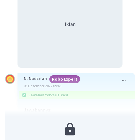
Iklan
N. Nadzifah
Robo Expert
03 Desember 2022 09:43
Jawaban terverifikasi
Jawabannya:
1) penegasan ulang: "Para guru, khususnya guru
IPA Biologi, perlu menggedor kesadaran murid-
muridnya...Tak berlebihan juga jika guru
mengakui mereka sebagai pahlawan