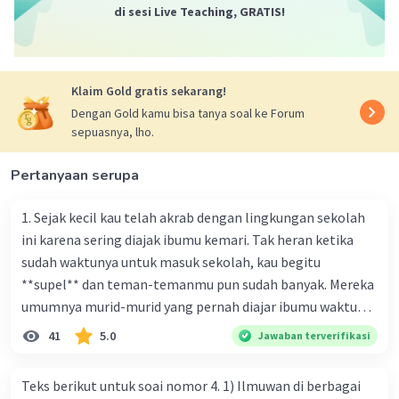
Lingkungan Hidup dan Kehutanan (KLHK),..."
di sesi Live Teaching, GRATIS!
menunjukkan argumen.
Jadi, jawabannya:
Klaim Gold gratis sekarang!
1) penegasan ulang: "Para guru, khususnya guru
IPA Biologi, perlu menggedor kesadaran murid-
Dengan Gold kamu bisa tanya soal ke Forum
sepuasnya, lho.
muridnya...Tak berlebihan juga jika guru
mengakui mereka sebagai pahlawan
Pertanyaan serupa
lingkungan".
2) argumen: "Berdasarkan data Kementerian
1. Sejak kecil kau telah akrab dengan lingkungan sekolah
Lingkungan Hidup dan Kehutanan (KLHK),..."
ini karena sering diajak ibumu kemari. Tak heran ketika
sudah waktunya untuk masuk sekolah, kau begitu
·
5.0
(
2
)
Balas
Beri Rating
**supel** dan teman-temanmu pun sudah banyak. Mereka
Dea E
Level 1
umumnya murid-murid yang pernah diajar ibumu waktu
23 Oktober 2023 13:23
kelas satu. Sedangkan aku? Aku waktu itu baru saja pindah
41
5.0
Jawaban terverifikasi
,😂😂😂😂😂😂😂😂😂😂😂😂😂😂😂😂😂😂
ke kota kecil ini. Makna kata bercetak tebal dalam kutipan
cerpen tersebut adalah .... A. ramah C. santun B. sopan D.
Teks berikut untuk soai nomor 4. 1) Ilmuwan di berbagai
baik