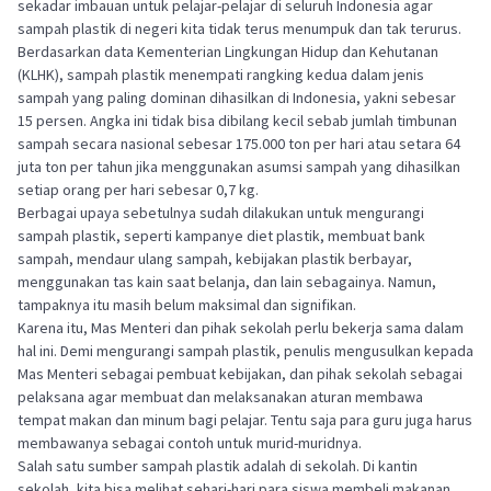
sekadar imbauan untuk pelajar-pelajar di seluruh Indonesia agar
sampah plastik di negeri kita tidak terus menumpuk dan tak terurus.
Berdasarkan data Kementerian Lingkungan Hidup dan Kehutanan
(KLHK), sampah plastik menempati rangking kedua dalam jenis
sampah yang paling dominan dihasilkan di Indonesia, yakni sebesar
15 persen. Angka ini tidak bisa dibilang kecil sebab jumlah timbunan
sampah secara nasional sebesar 175.000 ton per hari atau setara 64
juta ton per tahun jika menggunakan asumsi sampah yang dihasilkan
setiap orang per hari sebesar 0,7 kg.
Berbagai upaya sebetulnya sudah dilakukan untuk mengurangi
sampah plastik, seperti kampanye diet plastik, membuat bank
sampah, mendaur ulang sampah, kebijakan plastik berbayar,
menggunakan tas kain saat belanja, dan lain sebagainya. Namun,
tampaknya itu masih belum maksimal dan signifikan.
Karena itu, Mas Menteri dan pihak sekolah perlu bekerja sama dalam
hal ini. Demi mengurangi sampah plastik, penulis mengusulkan kepada
Mas Menteri sebagai pembuat kebijakan, dan pihak sekolah sebagai
pelaksana agar membuat dan melaksanakan aturan membawa
tempat makan dan minum bagi pelajar. Tentu saja para guru juga harus
membawanya sebagai contoh untuk murid-muridnya.
Salah satu sumber sampah plastik adalah di sekolah. Di kantin
sekolah, kita bisa melihat sehari-hari para siswa membeli makanan