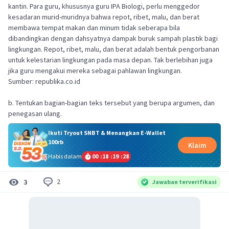
kantin. Para guru, khususnya guru IPA Biologi, perlu menggedor
kesadaran murid-muridnya bahwa repot, ribet, malu, dan berat
membawa tempat makan dan minum tidak seberapa bila
dibandingkan dengan dahsyatnya dampak buruk sampah plastik bagi
lingkungan. Repot, ribet, malu, dan berat adalah bentuk pengorbanan
untuk kelestarian lingkungan pada masa depan. Tak berlebihan juga
jika guru mengakui mereka sebagai pahlawan lingkungan.
Sumber: republika.co.id
b. Tentukan bagian-bagian teks tersebut yang berupa argumen, dan
penegasan ulang.
Ikuti Tryout SNBT & Menangkan E-Wallet
100rb
Klaim
Habis dalam
00
:
18
:
19
:
27
2
3
Jawaban terverifikasi