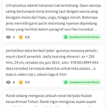
bersama sejumlah perusahaan biotek dan vaksin.
2.Kriptantus adalah tanaman tak berbatang. Daun-dannya
Beberapa waktu lalu, Kepala Laboratorium Identifikasi
saling bertumpuk mirip bintang laut dengan warna yang
Virus dari Institut Peter Doherty untuk Infeksi dan
beragam mulai dari hijau, ungu, hingga merah. Beberapa
kekebalan, Melbourne, Julian Druce, menyatakan mereka
jenis memiliki garis putih melintang nyaman dipandang.
mengembangkan virus Corona versi laboratorium dari
Unsur yang terlihat dalam paragraf non fiksi tersebut
tubuh pasien yang terinfeksi untuk uji coba. Tanggapan
adalah... A. cara menyajikan isi buku B. bahasa yang
2
0.0
Jawaban terverifikasi
yang sesuai dengan berita tersebut adalah ... A.
digunakan C. tokoh dan penokohan D. penyajian alur cerita
Pemerintah Australia telah tanggap menghadapi
perhatikan data berikut! judul : gurunya manusia penulis :
serangan virus Corona dengan menemukan vaksin virus
munir chatif penerbit : kaifa learning dimensi : xx = 256
tersebut. B. Para ilmuan perlu segera mempelajari virus
hlm, 24 cm, cetakan xiv, juni 2014 , isbn : 978 602 8994 44 6
corona yang menjadi masalah besar bagi kesehatan dunia
data tersebut termasuk identitas untuk teks ulasan.... a.
karena persebarannya sangat cepat. C. Masyarakat perlu
buku b. video clip c. album lagu d. film
mawas diri dan menjaga kesehatan dalam menghadapi
serangan virus corona yang mulai menyebar di Indonesia,
8
0.0
Jawaban terverifikasi
D. Virus corona menjadi masalah besar bagi kesehatan
manusia.
Randi sedang mengulas sebuah novel berjudul Kubah
karya Ahmad Tohari. Randi ingin mengulas aspek-aspek