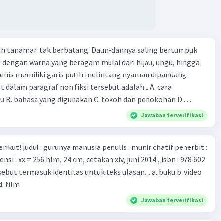
n Druce, menyatakan mereka mengembangkan virus Corona
ri tubuh pasien yang terinfeksi untuk uji coba. Tanggapan
 berita tersebut adalah ... A. Pemerintah Australia telah
pi serangan virus Corona dengan menemukan vaksin virus
lah tanaman tak berbatang. Daun-dannya saling bertumpuk
 ilmuan perlu segera mempelajari virus corona yang menjadi
t dengan warna yang beragam mulai dari hijau, ungu, hingga
i kesehatan dunia karena persebarannya sangat cepat. C.
enis memiliki garis putih melintang nyaman dipandang.
 mawas diri dan menjaga kesehatan dalam menghadapi
dalam paragraf non fiksi tersebut adalah... A. cara
rona yang mulai menyebar di Indonesia, D. Virus corona
ku B. bahasa yang digunakan C. tokoh dan penokohan D.
besar bagi kesehatan manusia.
ita
Jawaban terverifikasi
munir chatif penerbit :
d. film
Jawaban terverifikasi