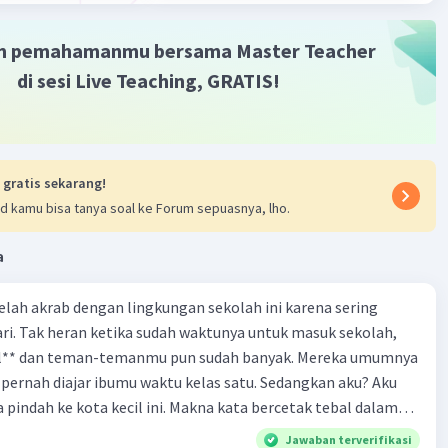
ell L
Level 1
ret 2024 07:48
m pemahamanmu bersama Master Teacher
ma kasih kak, tapi kenapa jawabannya ga C aja kak?
di sesi Live Teaching, GRATIS!
 gratis sekarang!
d kamu bisa tanya soal ke Forum sepuasnya, lho.
Iklan
a
 telah akrab dengan lingkungan sekolah ini karena sering
ri. Tak heran ketika sudah waktunya untuk masuk sekolah,
el** dan teman-temanmu pun sudah banyak. Mereka umumnya
pernah diajar ibumu waktu kelas satu. Sedangkan aku? Aku
a pindah ke kota kecil ini. Makna kata bercetak tebal dalam
kutipan cerpen tersebut adalah .... A. ramah C. santun B. sopan D. baik
Jawaban terverifikasi