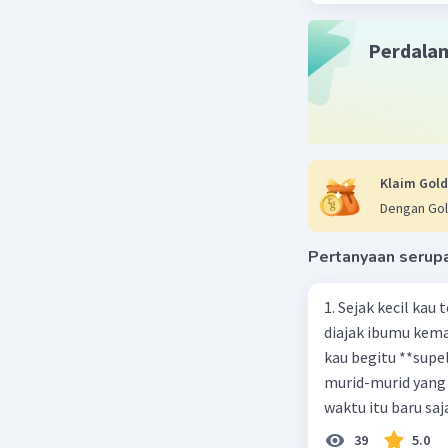
Isab
16 Ma
Perdala
Teri
Klaim Gold
Dengan Gol
Pertanyaan serup
1. Sejak kecil kau
diajak ibumu kema
kau begitu **sup
murid-murid yang 
waktu itu baru saj
39
5.0