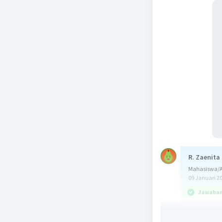
R. Zaenita
Mahasiswa/Al
09 Januari 2
Jawaban 
Jawaban y