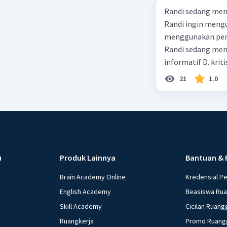
Randi sedang meng
Randi ingin mengu
menggunakan pendekatan sosiol
Randi sedang membuat t
informatif D. kriti
21
1.0
u
Produk Lainnya
Bantuan & 
Brain Academy Online
Kredensial P
English Academy
Beasiswa Ru
Skill Academy
Cicilan Ruang
Ruangkerja
Promo Ruang