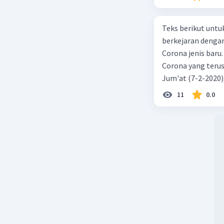
Teks berikut untu
berkejaran denga
Corona jenis baru.
Corona yang terus
Jum'at (7-2-2020
akibat virus Coro
11
0.0
yang terinfeksi me
tempat vi kesehata
telah menyebar ke
kecepatan penuh 
penyakit pernapas
berupaya menemuk
mereka menciptaka
hingga Prancis ik
perusahaan biotek
Identifikasi Virus