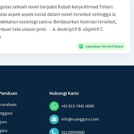
ulas sebuah novel berjudul Kubah karya Ahmad Tohari.
las aspek-aspek sosial dalam novel tersebut sehingga ia
ogi sastra. Berdasarkan ilustrasi tersebut,
eks ulasan jenis … A. deskriptif B. objektif C.
s
Jawaban terverifikasi
Panduan
Hubungi Kami
erusahaan
+62 815-7441-0000
angguru
info@ruangguru.com
guru
guru
02130930000