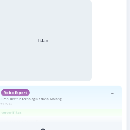
Iklan
Robo Expert
umni Institut Teknologi Nasional Malang
023 05:49
terverifikasi
ang tepat adalah D.