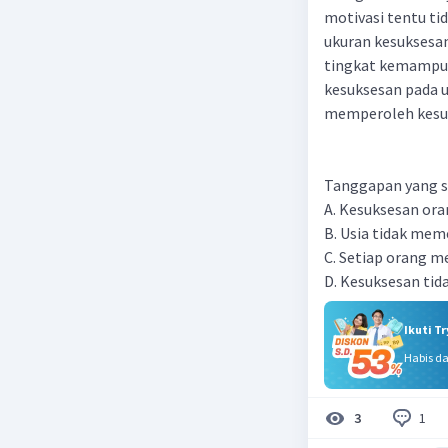
motivasi tentu tid
ukuran kesuksesan 
tingkat kemampua
kesuksesan pada u
memperoleh kesuks
Tanggapan yang se
A. Kesuksesan ora
B. Usia tidak mem
C. Setiap orang m
D. Kesuksesan tida
Ikuti T
Habis d
1
3