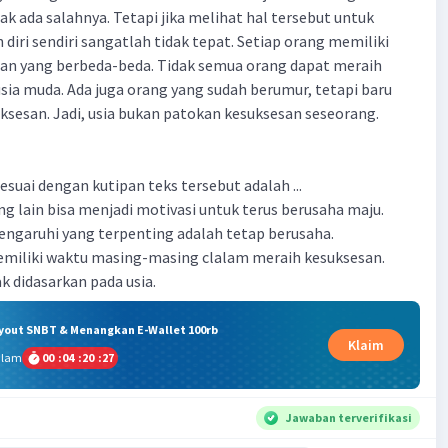
ak ada salahnya. Tetapi jika melihat hal tersebut untuk
diri sendiri sangatlah tidak tepat. Setiap orang memiliki
n yang berbeda-beda. Tidak semua orang dapat meraih
sia muda. Ada juga orang yang sudah berumur, tetapi baru
esan. Jadi, usia bukan patokan kesuksesan seseorang.
suai dengan kutipan teks tersebut adalah ...
ng lain bisa menjadi motivasi untuk terus berusaha maju.
engaruhi yang terpenting adalah tetap berusaha.
emiliki waktu masing-masing clalam meraih kesuksesan.
k didasarkan pada usia.
ryout SNBT & Menangkan E-Wallet 100rb
Klaim
alam
00
:
04
:
20
:
27
Jawaban terverifikasi