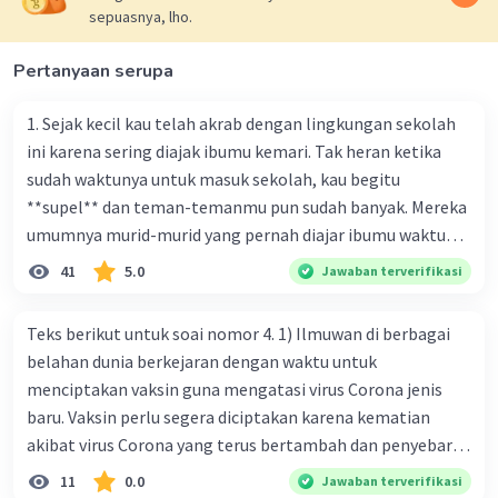
sepuasnya, lho.
Pertanyaan serupa
1. Sejak kecil kau telah akrab dengan lingkungan sekolah
ini karena sering diajak ibumu kemari. Tak heran ketika
sudah waktunya untuk masuk sekolah, kau begitu
**supel** dan teman-temanmu pun sudah banyak. Mereka
umumnya murid-murid yang pernah diajar ibumu waktu
kelas satu. Sedangkan aku? Aku waktu itu baru saja pindah
41
5.0
Jawaban terverifikasi
ke kota kecil ini. Makna kata bercetak tebal dalam kutipan
cerpen tersebut adalah .... A. ramah C. santun B. sopan D.
Teks berikut untuk soai nomor 4. 1) Ilmuwan di berbagai
baik
belahan dunia berkejaran dengan waktu untuk
menciptakan vaksin guna mengatasi virus Corona jenis
baru. Vaksin perlu segera diciptakan karena kematian
akibat virus Corona yang terus bertambah dan penyebaran
virus yang kian meluas. 2) Pada Jum'at (7-2-2020), Komisi
11
0.0
Jawaban terverifikasi