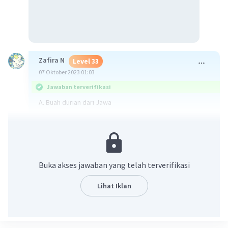
Zafira N
Level 33
07 Oktober 2023 01:03
Jawaban terverifikasi
A. Buah durian dari Jawa
karena 2 huruf terakhir dari lirik 2 harus sama dengan 2
huruf terakhir dari larik 4 "wa"
·
5.0
(
1
)
Balas
Beri Rating
Buka akses jawaban yang telah terverifikasi
Lihat Iklan
Vincent M
Community
Level 73
06 Oktober 2023 10:09
C. Berbau harum bunga cempaka.