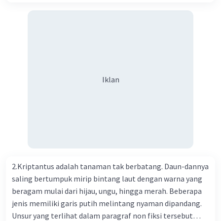
Kesehatan Nasional Cina mencatat jumlah kematian
akibat virus Corona baru telah mencapai 636 kasus,
sedangkan jumlah warga yang terinfeksi menjadi 31.161
kasus. Kasus terbanyak terjadi di Hubei, Cina, tempat vi
kesehatan du niairus pertama muncul. Selain di Cina, virus
itu kini telah menyebar ke lebih dari 25 negara. 3) Para
ilmuwan bekerja dalam kecepatan penuh untuk
Iklan
menemukan vaksin bagi virus Corona baru atau penyakit
pernapasan akut 2019-nCOV. Sebagai pusat epidemic,
ilmuwan Cina berupaya menemukan vaksin bagi virus itu.
Perkembangan terbaru adalah mereka menciptakan peta
genetik virus. 4) Ilmuwan dari Australia, Kanada, hingga
Prancis ikut menciptakan berbagai jenis inokulasi
bersama sejumlah perusahaan biotek dan vaksin.
2.Kriptantus adalah tanaman tak berbatang. Daun-dannya
Beberapa waktu lalu, Kepala Laboratorium Identifikasi
saling bertumpuk mirip bintang laut dengan warna yang
Virus dari Institut Peter Doherty untuk Infeksi dan
beragam mulai dari hijau, ungu, hingga merah. Beberapa
kekebalan, Melbourne, Julian Druce, menyatakan mereka
jenis memiliki garis putih melintang nyaman dipandang.
mengembangkan virus Corona versi laboratorium dari
Unsur yang terlihat dalam paragraf non fiksi tersebut