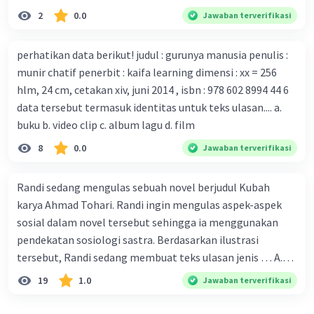
tubuh pasien yang terinfeksi untuk uji coba. Tanggapan
adalah... A. cara menyajikan isi buku B. bahasa yang
2
0.0
Jawaban terverifikasi
yang sesuai dengan berita tersebut adalah ... A.
digunakan C. tokoh dan penokohan D. penyajian alur cerita
Pemerintah Australia telah tanggap menghadapi
perhatikan data berikut! judul : gurunya manusia penulis :
serangan virus Corona dengan menemukan vaksin virus
munir chatif penerbit : kaifa learning dimensi : xx = 256
tersebut. B. Para ilmuan perlu segera mempelajari virus
hlm, 24 cm, cetakan xiv, juni 2014 , isbn : 978 602 8994 44 6
corona yang menjadi masalah besar bagi kesehatan dunia
data tersebut termasuk identitas untuk teks ulasan.... a.
karena persebarannya sangat cepat. C. Masyarakat perlu
buku b. video clip c. album lagu d. film
mawas diri dan menjaga kesehatan dalam menghadapi
serangan virus corona yang mulai menyebar di Indonesia,
8
0.0
Jawaban terverifikasi
D. Virus corona menjadi masalah besar bagi kesehatan
manusia.
Randi sedang mengulas sebuah novel berjudul Kubah
karya Ahmad Tohari. Randi ingin mengulas aspek-aspek
sosial dalam novel tersebut sehingga ia menggunakan
pendekatan sosiologi sastra. Berdasarkan ilustrasi
tersebut, Randi sedang membuat teks ulasan jenis … A.
deskriptif B. objektif C. informatif D. kritis
19
1.0
Jawaban terverifikasi