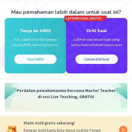
·
0.0
(
0
)
Balas
Beri Rating
Iklan
Mau pemahaman lebih dalam untuk soal ini?
LATIHAN SOAL GRATIS!
Tanya ke AiRIS
Drill Soal
Yuk, cobain chat dan belajar
Latihan soal sesuai topik yang
bareng AiRIS, teman pintarmu!
kamu mau untuk persiapan ujian
Chat AiRIS
Cobain Drill Soal
Perdalam pemahamanmu bersama Master Teacher
di sesi Live Teaching, GRATIS!
Klaim Gold gratis sekarang!
Dengan Gold kamu bisa tanya soal ke Forum