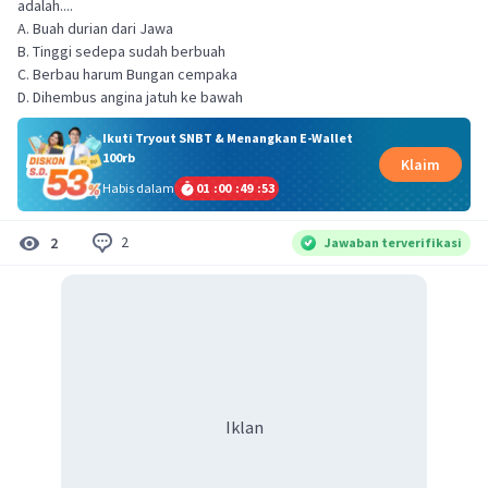
adalah....
A. Buah durian dari Jawa
B. Tinggi sedepa sudah berbuah
C. Berbau harum Bungan cempaka
D. Dihembus angina jatuh ke bawah
Ikuti Tryout SNBT & Menangkan E-Wallet
100rb
Klaim
Habis dalam
01
:
00
:
49
:
52
2
2
Jawaban terverifikasi
Iklan