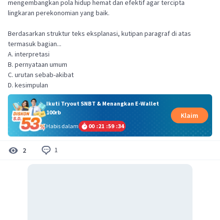
mengembangkan pola hidup hemat dan efektif agar tercipta
lingkaran perekonomian yang baik.
Berdasarkan struktur teks eksplanasi, kutipan paragraf di atas
termasuk bagian...
A. interpretasi
B. pernyataan umum
C. urutan sebab-akibat
D. kesimpulan
Ikuti Tryout SNBT & Menangkan E-Wallet
100rb
Klaim
Habis dalam
00
:
21
:
59
:
34
1
2