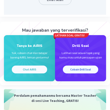
ada deskripsi situasi (kaya akan sumber daya manusia),
diikuti dengan penyebab (kemiskinan), dan kemudian
dijelaskan bagaimana mengatasi penyebab tersebut
(melalui penciptaan lapangan kerja dan pola hidup yang
efektif).
Mau jawaban yang terverifikasi?
·
0.0
(
0
)
Balas
Beri Rating
LATIHAN SOAL GRATIS!
Tanya ke AiRIS
Drill Soal
Yuk, cobain chat dan belajar
Latihan soal sesuai topik yang
bareng AiRIS, teman pintarmu!
kamu mau untuk persiapan ujian
Chat AiRIS
Cobain Drill Soal
Iklan
Perdalam pemahamanmu bersama Master Teacher
di sesi Live Teaching, GRATIS!