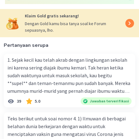
Klaim Gold gratis sekarang!
Dengan Gold kamu bisa tanya soal ke Forum
sepuasnya, lho.
Pertanyaan serupa
1. Sejak kecil kau telah akrab dengan lingkungan sekolah
ini karena sering diajak ibumu kemari. Tak heran ketika
sudah waktunya untuk masuk sekolah, kau begitu
**supel** dan teman-temanmu pun sudah banyak. Mereka
umumnya murid-murid yang pernah diajar ibumu waktu
kelas satu. Sedangkan aku? Aku waktu itu baru saja pindah
39
5.0
Jawaban terverifikasi
ke kota kecil ini. Makna kata bercetak tebal dalam kutipan
cerpen tersebut adalah .... A. ramah C. santun B. sopan D.
Teks berikut untuk soai nomor 4. 1) Ilmuwan di berbagai
baik
belahan dunia berkejaran dengan waktu untuk
menciptakan vaksin guna mengatasi virus Corona jenis