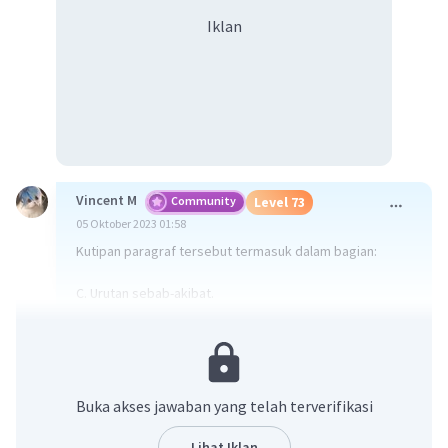
Iklan
Vincent M
Community
Level 73
05 Oktober 2023 01:58
Kutipan paragraf tersebut termasuk dalam bagian:
C. Urutan sebab-akibat.
Paragraf tersebut menjelaskan bahwa Indonesia
memiliki sumber daya manusia yang kaya, kemiskinan
adalah fenomena yang terjadi, dan kemudian
menjelaskan cara masyarakat dan pemerintah dapat
Buka akses jawaban yang telah terverifikasi
bekerja bersama untuk mengatasi kemiskinan. Ini
mengikuti urutan sebab-akibat di mana terlebih dahulu
Lihat Iklan