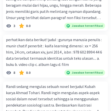
Virus dari Institut Peter Doherty untuk Infeksi dan
beragam mulai dari hijau, ungu, hingga merah. Beberapa
kekebalan, Melbourne, Julian Druce, menyatakan mereka
jenis memiliki garis putih melintang nyaman dipandang.
mengembangkan virus Corona versi laboratorium dari
Unsur yang terlihat dalam paragraf non fiksi tersebut
tubuh pasien yang terinfeksi untuk uji coba. Tanggapan
adalah... A. cara menyajikan isi buku B. bahasa yang
3
0.0
Jawaban terverifikasi
yang sesuai dengan berita tersebut adalah ... A.
digunakan C. tokoh dan penokohan D. penyajian alur cerita
Pemerintah Australia telah tanggap menghadapi
perhatikan data berikut! judul : gurunya manusia penulis :
serangan virus Corona dengan menemukan vaksin virus
munir chatif penerbit : kaifa learning dimensi : xx = 256
tersebut. B. Para ilmuan perlu segera mempelajari virus
hlm, 24 cm, cetakan xiv, juni 2014 , isbn : 978 602 8994 44 6
corona yang menjadi masalah besar bagi kesehatan dunia
data tersebut termasuk identitas untuk teks ulasan.... a.
karena persebarannya sangat cepat. C. Masyarakat perlu
buku b. video clip c. album lagu d. film
mawas diri dan menjaga kesehatan dalam menghadapi
serangan virus corona yang mulai menyebar di Indonesia,
8
0.0
Jawaban terverifikasi
D. Virus corona menjadi masalah besar bagi kesehatan
manusia.
Randi sedang mengulas sebuah novel berjudul Kubah
karya Ahmad Tohari. Randi ingin mengulas aspek-aspek
sosial dalam novel tersebut sehingga ia menggunakan
pendekatan sosiologi sastra. Berdasarkan ilustrasi