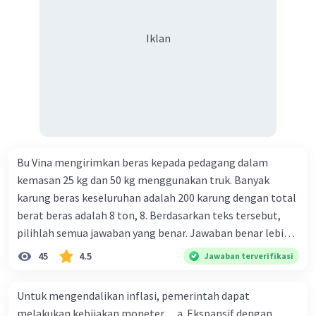
Iklan
Bu Vina mengirimkan beras kepada pedagang dalam
kemasan 25 kg dan 50 kg menggunakan truk. Banyak
karung beras keseluruhan adalah 200 karung dengan total
berat beras adalah 8 ton, 8. Berdasarkan teks tersebut,
pilihlah semua jawaban yang benar. Jawaban benar lebih
dari satu. Banyak karung beras kemasan 25 kg adalah 50
45
4.5
Jawaban terverifikasi
buah. Banyak karung beras kemasan 50 kg adalah 150
buah. Total berat beras dalam kemasan 25 kg adalah 2
Untuk mengendalikan inflasi, pemerintah dapat
ton. Perbandingan berat beras kemasan 25 kg dan 50 kg
melakukan kebijakan moneter .... a. Ekspansif dengan