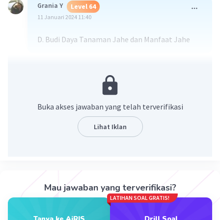
Grania Y
Level 64
11 Januari 2024 11:40
D. Budi Daya Tanaman Jahe dan Manfaat Jahe
·
0.0
(
0
)
Balas
Beri Rating
Buka akses jawaban yang telah terverifikasi
Lihat Iklan
Iklan
Mau jawaban yang terverifikasi?
LATIHAN SOAL GRATIS!
Tanya ke AiRIS
Drill Soal