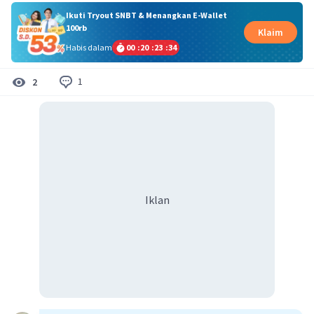
Ikuti Tryout SNBT & Menangkan E-Wallet
100rb
Klaim
Habis dalam
00
:
20
:
23
:
34
1
2
Iklan