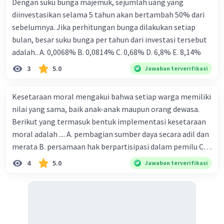
Dengan suku bunga majemuk, sejumlah uang yang
diinvestasikan selama 5 tahun akan bertambah 50% dari
sebelumnya. Jika perhitungan bunga dilakukan setiap
bulan, besar suku bunga per tahun dari investasi tersebut
adalah.. A. 0,0068% B. 0,0814% C. 0,68% D. 6,8% Ε. 8,14%
3
5.0
Jawaban terverifikasi
Kesetaraan moral mengakui bahwa setiap warga memiliki
nilai yang sama, baik anak-anak maupun orang dewasa.
Berikut yang termasuk bentuk implementasi kesetaraan
moral adalah .... A. pembagian sumber daya secara adil dan
merata B. persamaan hak berpartisipasi dalam pemilu C.
menghargai pendapat orang lain D. menerapkan hukum
4
5.0
Jawaban terverifikasi
secara adil E. merendahkan status orang lain