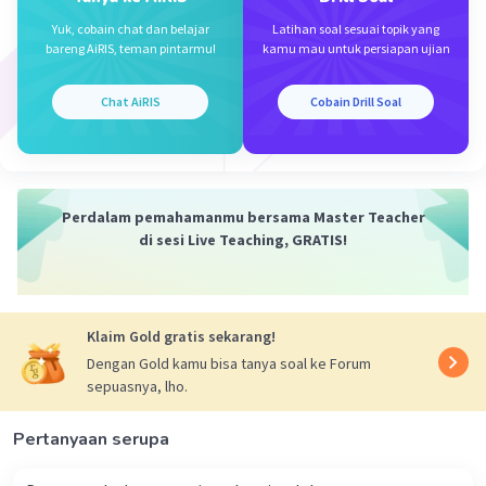
Yuk, cobain chat dan belajar
Latihan soal sesuai topik yang
bareng AiRIS, teman pintarmu!
kamu mau untuk persiapan ujian
Chat AiRIS
Cobain Drill Soal
Perdalam pemahamanmu bersama Master Teacher
di sesi Live Teaching, GRATIS!
Klaim Gold gratis sekarang!
Dengan Gold kamu bisa tanya soal ke Forum
sepuasnya, lho.
Pertanyaan serupa