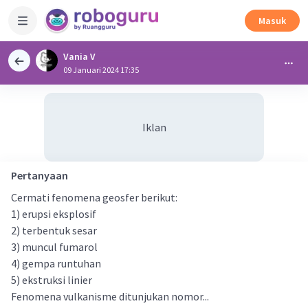
Masuk
Vania V
09 Januari 2024 17:35
Iklan
Pertanyaan
Cermati fenomena geosfer berikut:
1) erupsi eksplosif
2) terbentuk sesar
3) muncul fumarol
4) gempa runtuhan
5) ekstruksi linier
Fenomena vulkanisme ditunjukan nomor...