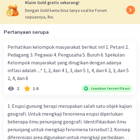
Klaim Gold gratis sekarang!
muncul fumarol: Fumarol adalah ventilasi
Dengan Gold kamu bisa tanya soal ke Forum
alami yang mengeluarkan gas dan uap
sepuasnya, lho.
panas dari bawah permukaan Bumi,
seringkali terkait dengan aktivitas
Pertanyaan serupa
vulkanik.
gempa runtuhan: Gempa runtuhan atau
Perhatikan kelompok masyarakat berikut ini! 1. Petani 2.
gempa susulan dapat terjadi sebagai
Pedagang 3. Pegawai 4. Pengusaha 5. Buruh 6. Spekulan
akibat dari aktivitas vulkanik.
Kelompok masyarakat yang dirugikan dengan adanya
ekstruksi linier: Ini mungkin merujuk pada
inflasi adalah ....* 1, 2, dan 4 1, 3, dan 5 1, 4, dan 6 2, 3, dan 5
terbentuknya guratan atau patahan yang
2, 4, dan 6
dihasilkan oleh aktivitas vulkanik.
2
1.0
Jawaban terverifikasi
Berdasarkan deskripsi di atas, fenomena
vulkanisme ditunjukkan oleh nomor A. 1, 2, & 3.
1. Erupsi gunung berapi merupakan salah satu objek kajian
geografi. Untuk mengkaji fenomena erupsi diperlukan
beberapa ilmu penunjang geografi. Identifikasikan ilmu
penunjang untuk mengkaji fenomena tersebut! 2. Konsep
diferensiasi area digunakan untuk mengkaji perbedaan