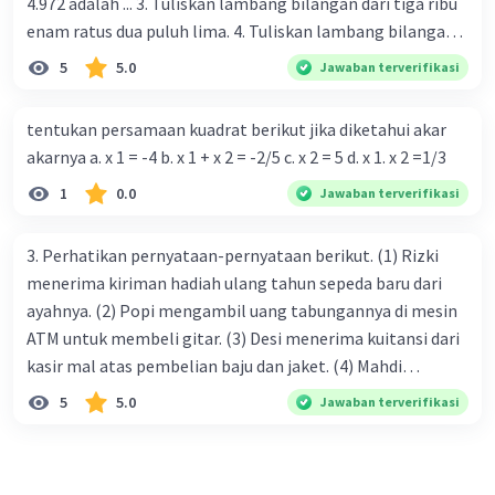
4.972 adalah ... 3. Tuliskan lambang bilangan dari tiga ribu
enam ratus dua puluh lima. 4. Tuliskan lambang bilangan
dari tujuh ribu sembilan ratus tiga puluh enam. 5. 2.836 +
5
5.0
Jawaban terverifikasi
7.196 = ... 6. 4.811 + 5.315 = ... 7. 3.916 - 1.246 = ... 8. 529 × 76 =
... 9. 48 : 3 = ... 10. 125 : 4 = ... 11. Takaran satu porsi memasak:
tentukan persamaan kuadrat berikut jika diketahui akar
Garam 3¼ sendok teh Gula 1.5 sendok teh Penyedap 4/6
akarnya a. x 1 = -4 b. x 1 + x 2 = -2/5 c. x 2 = 5 d. x 1. x ⁠⁠⁠⁠⁠⁠⁠2 =1/3
sendok makan Air 80% sendok Jawab pernyataan berikut
1
0.0
Jawaban terverifikasi
dengan benar Takaran paling banyak ... Takaran paling
sedikit ... Urutkan dari yang paling kecil ... 12. Lengkapi pola
bilangan berikut a. 3, 6, 9, ..., ... b. 28, 24, 20, ..., ... c. 256, 128,
3. Perhatikan pernyataan-pernyataan berikut. (1) Rizki
64, ..., ...
menerima kiriman hadiah ulang tahun sepeda baru dari
ayahnya. (2) Popi mengambil uang tabungannya di mesin
ATM untuk membeli gitar. (3) Desi menerima kuitansi dari
kasir mal atas pembelian baju dan jaket. (4) Mahdi
membeli sepeda motor secara kredit dengan uang muka
5
5.0
Jawaban terverifikasi
Rp1.500.000,00. (5) Afra sedang menyurvei harga laptop
untuk dibeli dengan gaji bulan depan. Berdasarkan
pernyataan-pernyataan tersebut, contoh perilaku yang