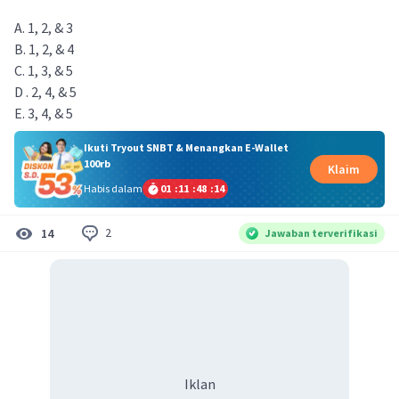
A. 1, 2, & 3
B. 1, 2, & 4
C. 1, 3, & 5
D . 2, 4, & 5
E. 3, 4, & 5
Ikuti Tryout SNBT & Menangkan E-Wallet
100rb
Klaim
Habis dalam
01
:
11
:
48
:
13
2
14
Jawaban terverifikasi
Iklan