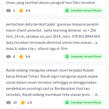
mengembangkan virus Corona versi laboratorium dari
Unsur yang terlihat dalam paragraf non fiksi tersebut
tubuh pasien yang terinfeksi untuk uji coba. Tanggapan
adalah... A. cara menyajikan isi buku B. bahasa yang
2
0.0
Jawaban terverifikasi
yang sesuai dengan berita tersebut adalah ... A.
digunakan C. tokoh dan penokohan D. penyajian alur cerita
Pemerintah Australia telah tanggap menghadapi
perhatikan data berikut! judul : gurunya manusia penulis :
serangan virus Corona dengan menemukan vaksin virus
munir chatif penerbit : kaifa learning dimensi : xx = 256
tersebut. B. Para ilmuan perlu segera mempelajari virus
hlm, 24 cm, cetakan xiv, juni 2014 , isbn : 978 602 8994 44 6
corona yang menjadi masalah besar bagi kesehatan dunia
data tersebut termasuk identitas untuk teks ulasan.... a.
karena persebarannya sangat cepat. C. Masyarakat perlu
buku b. video clip c. album lagu d. film
mawas diri dan menjaga kesehatan dalam menghadapi
serangan virus corona yang mulai menyebar di Indonesia,
8
0.0
Jawaban terverifikasi
D. Virus corona menjadi masalah besar bagi kesehatan
manusia.
Randi sedang mengulas sebuah novel berjudul Kubah
karya Ahmad Tohari. Randi ingin mengulas aspek-aspek
sosial dalam novel tersebut sehingga ia menggunakan
pendekatan sosiologi sastra. Berdasarkan ilustrasi
tersebut, Randi sedang membuat teks ulasan jenis … A.
deskriptif B. objektif C. informatif D. kritis
19
1.0
Jawaban terverifikasi