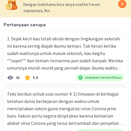
Dengan Gold kamu bisa tanya soal ke Forum
sepuasnya, lho.
Pertanyaan serupa
1. Sejak kecil kau telah akrab dengan lingkungan sekolah
ini karena sering diajak ibumu kemari. Tak heran ketika
sudah waktunya untuk masuk sekolah, kau begitu
**supel** dan teman-temanmu pun sudah banyak. Mereka
umumnya murid-murid yang pernah diajar ibumu waktu
kelas satu. Sedangkan aku? Aku waktu itu baru saja pindah
41
5.0
Jawaban terverifikasi
ke kota kecil ini. Makna kata bercetak tebal dalam kutipan
cerpen tersebut adalah .... A. ramah C. santun B. sopan D.
Teks berikut untuk soai nomor 4. 1) Ilmuwan di berbagai
baik
belahan dunia berkejaran dengan waktu untuk
menciptakan vaksin guna mengatasi virus Corona jenis
baru. Vaksin perlu segera diciptakan karena kematian
akibat virus Corona yang terus bertambah dan penyebaran
virus yang kian meluas. 2) Pada Jum'at (7-2-2020), Komisi