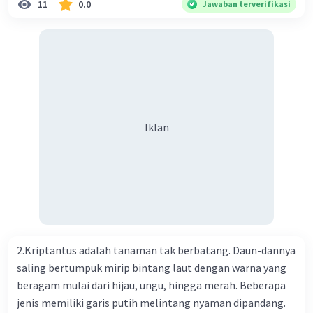
11
0.0
Jawaban terverifikasi
Kesehatan Nasional Cina mencatat jumlah kematian
akibat virus Corona baru telah mencapai 636 kasus,
sedangkan jumlah warga yang terinfeksi menjadi 31.161
kasus. Kasus terbanyak terjadi di Hubei, Cina, tempat vi
kesehatan du niairus pertama muncul. Selain di Cina, virus
itu kini telah menyebar ke lebih dari 25 negara. 3) Para
ilmuwan bekerja dalam kecepatan penuh untuk
Iklan
menemukan vaksin bagi virus Corona baru atau penyakit
pernapasan akut 2019-nCOV. Sebagai pusat epidemic,
ilmuwan Cina berupaya menemukan vaksin bagi virus itu.
Perkembangan terbaru adalah mereka menciptakan peta
genetik virus. 4) Ilmuwan dari Australia, Kanada, hingga
Prancis ikut menciptakan berbagai jenis inokulasi
bersama sejumlah perusahaan biotek dan vaksin.
2.Kriptantus adalah tanaman tak berbatang. Daun-dannya
Beberapa waktu lalu, Kepala Laboratorium Identifikasi
saling bertumpuk mirip bintang laut dengan warna yang
Virus dari Institut Peter Doherty untuk Infeksi dan
beragam mulai dari hijau, ungu, hingga merah. Beberapa
kekebalan, Melbourne, Julian Druce, menyatakan mereka
jenis memiliki garis putih melintang nyaman dipandang.