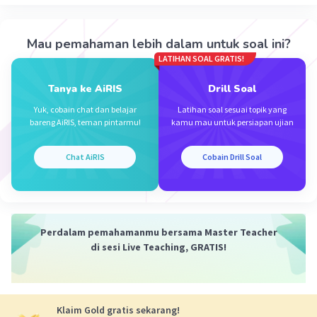
Mau pemahaman lebih dalam untuk soal ini?
LATIHAN SOAL GRATIS!
Tanya ke AiRIS
Drill Soal
Iklan
Yuk, cobain chat dan belajar
Latihan soal sesuai topik yang
bareng AiRIS, teman pintarmu!
kamu mau untuk persiapan ujian
Chat AiRIS
Cobain Drill Soal
Perdalam pemahamanmu bersama Master Teacher
di sesi Live Teaching, GRATIS!
Klaim Gold gratis sekarang!