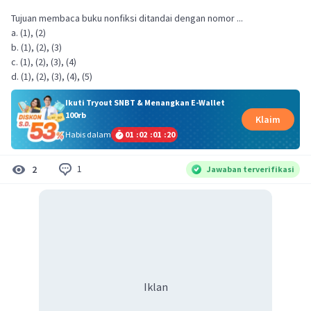
Tujuan membaca buku nonfiksi ditandai dengan nomor ...
a. (1), (2)
b. (1), (2), (3)
c. (1), (2), (3), (4)
d. (1), (2), (3), (4), (5)
Ikuti Tryout SNBT & Menangkan E-Wallet
100rb
Klaim
Habis dalam
01
:
02
:
01
:
20
1
2
Jawaban terverifikasi
Iklan