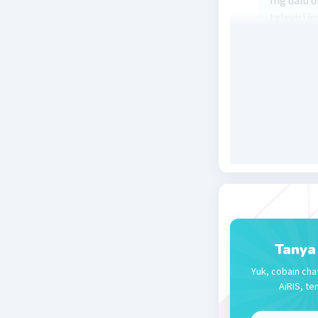
Ing dalu 
televisi 
balan kal
punapa[M
Beri R
Muh. H
L
03 Mei 2024 1
Kamu bila
Beri R
Tanya
Yuk, cobain cha
AiRIS, te