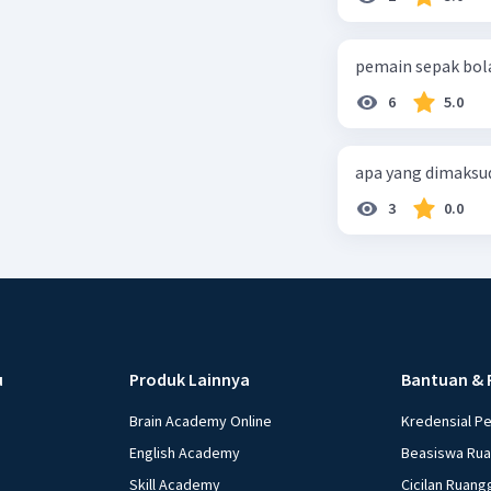
pemain sepak bola
6
5.0
apa yang dimaksu
3
0.0
u
Produk Lainnya
Bantuan & 
Brain Academy Online
Kredensial P
English Academy
Beasiswa Ru
Skill Academy
Cicilan Ruang