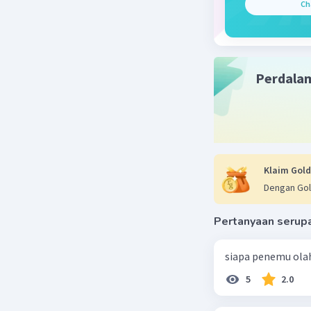
Ch
Perdala
Klaim Gold
Dengan Gol
Pertanyaan serup
siapa penemu ola
5
2.0