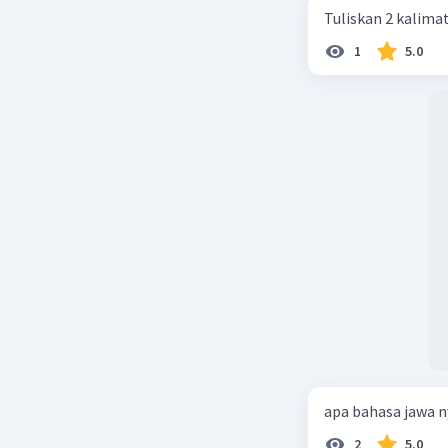
Tuliskan 2 kalima
1
5.0
apa bahasa jawa 
2
5.0