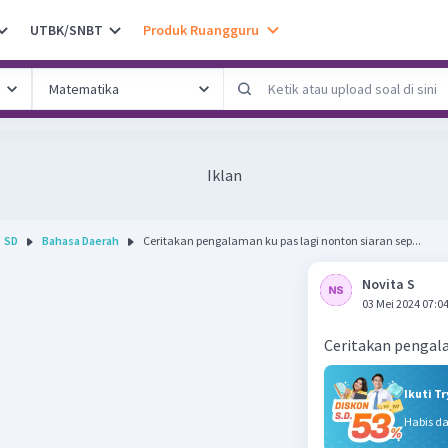
UTBK/SNBT
Produk Ruangguru
Iklan
SD
Bahasa Daerah
Ceritakan pengalaman ku pas lagi nonton siaran sep...
Novita S
03 Mei 2024 07:0
Ceritakan pengala
Ikuti T
Habis d