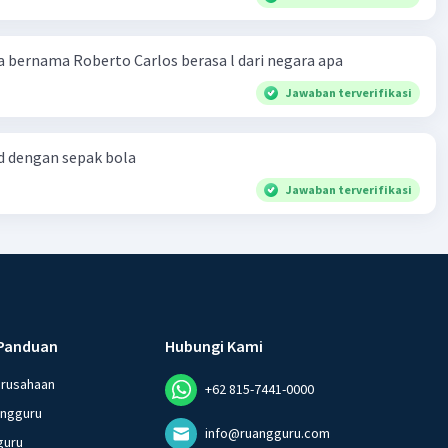
 bernama Roberto Carlos berasa l dari negara apa
Jawaban terverifikasi
d dengan sepak bola
Jawaban terverifikasi
Panduan
Hubungi Kami
erusahaan
+62 815-7441-0000
angguru
info@ruangguru.com
guru