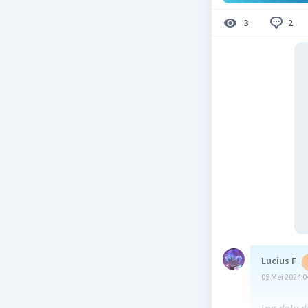
2
3
Lucius F
05 Mei 2024 0