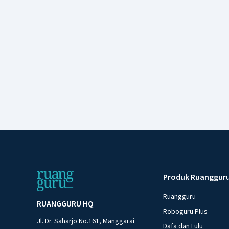
Produk Ruanggur
Ruangguru
RUANGGURU HQ
Roboguru Plus
Jl. Dr. Saharjo No.161, Manggarai
Dafa dan Lulu