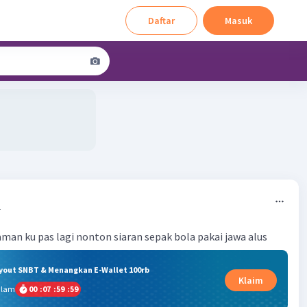
Daftar
Masuk
4
man ku pas lagi nonton siaran sepak bola pakai jawa alus
ryout SNBT & Menangkan E-Wallet 100rb
Klaim
alam
00
:
07
:
59
:
59