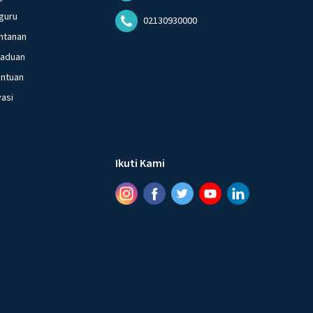
guru
02130930000
ntanan
gaduan
entuan
vasi
Ikuti Kami