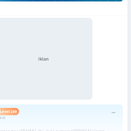
Iklan
Level 100
4:43