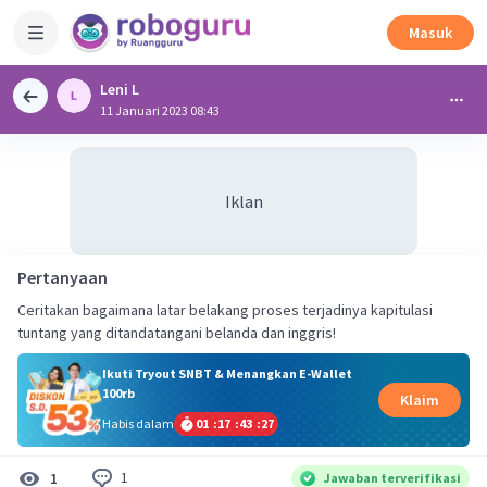
Masuk
Leni L
11 Januari 2023 08:43
Iklan
Pertanyaan
Ceritakan bagaimana latar belakang proses terjadinya kapitulasi
tuntang yang ditandatangani belanda dan inggris!
Ikuti Tryout SNBT & Menangkan E-Wallet
100rb
Klaim
Habis dalam
01
:
17
:
43
:
27
1
1
Jawaban terverifikasi