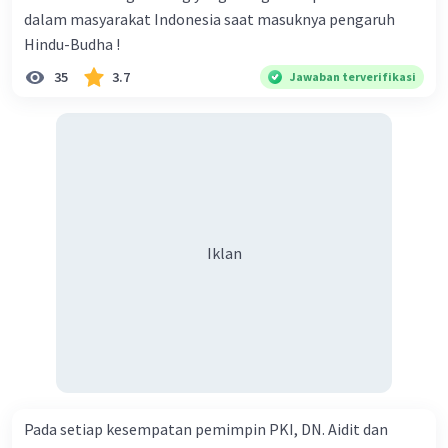
dalam masyarakat Indonesia saat masuknya pengaruh
Inggris.
Hindu-Budha !
Oleh karena itu, jawaban yang tepat adalah latar
35
3.7
Jawaban terverifikasi
belakang dari Perjanjian Tuntang adalah
kekalahan tentara Belanda dari gempuran pihak
Inggris di tanggal 26 Agustus 1811.
·
0.0
(
0
)
Balas
Beri Rating
Iklan
Iklan
Pada setiap kesempatan pemimpin PKI, DN. Aidit dan