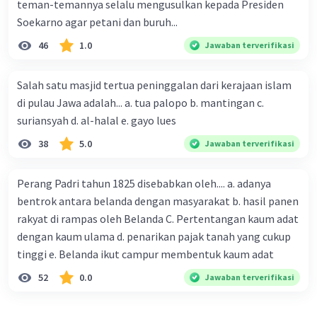
teman-temannya selalu mengusulkan kepada Presiden
Soekarno agar petani dan buruh...
46
1.0
Jawaban terverifikasi
Salah satu masjid tertua peninggalan dari kerajaan islam
di pulau Jawa adalah... a. tua palopo b. mantingan c.
suriansyah d. al-halal e. gayo lues
38
5.0
Jawaban terverifikasi
Perang Padri tahun 1825 disebabkan oleh.... a. adanya
bentrok antara belanda dengan masyarakat b. hasil panen
rakyat di rampas oleh Belanda C. Pertentangan kaum adat
dengan kaum ulama d. penarikan pajak tanah yang cukup
tinggi e. Belanda ikut campur membentuk kaum adat
52
0.0
Jawaban terverifikasi