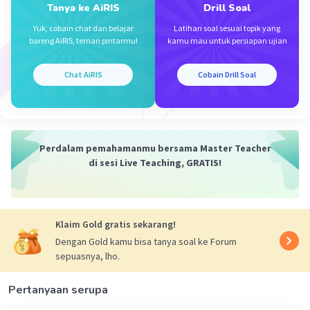
Tanya ke AiRIS
Drill Soal
Iklan
Yuk, cobain chat dan belajar
Latihan soal sesuai topik yang
bareng AiRIS, teman pintarmu!
kamu mau untuk persiapan ujian
Chat AiRIS
Cobain Drill Soal
Perdalam pemahamanmu bersama Master Teacher
di sesi Live Teaching, GRATIS!
Klaim Gold gratis sekarang!
Dengan Gold kamu bisa tanya soal ke Forum
sepuasnya, lho.
Pertanyaan serupa