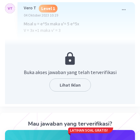
Vero T
Level 1
04 Oktober 2023 10:19
Misal u = e^5x maka u'= 5 e^5x
V = 3x +1 maka v' = 3
F'(x) = u' . V + v'. U
Sehingga f'(x) = (15x+8) e^5x
·
5.0
(
1
)
Balas
Beri Rating
Buka akses jawaban yang telah terverifikasi
Lukman A
Level 1
04 Oktober 2023 10:53
Lihat Iklan
cara nya ada puh?
Mau jawaban yang terverifikasi?
LATIHAN SOAL GRATIS!