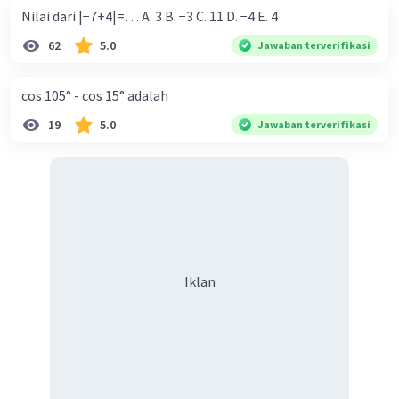
Nilai dari |−7+4|=… A. 3 B. −3 C. 11 D. −4 E. 4
62
5.0
Jawaban terverifikasi
cos 105° - cos 15° adalah
19
5.0
Jawaban terverifikasi
Iklan