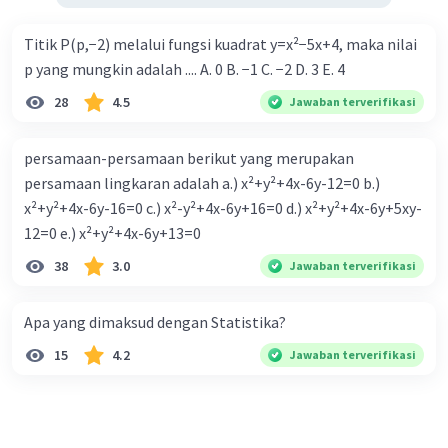
Titik P(p,−2) melalui fungsi kuadrat y=x²−5x+4, maka nilai
p yang mungkin adalah .... A. 0 B. −1 C. −2 D. 3 E. 4
28
4.5
Jawaban terverifikasi
persamaan-persamaan berikut yang merupakan
persamaan lingkaran adalah a.) x²+y²+4x-6y-12=0 b.)
x²+y²+4x-6y-16=0 c.) x²-y²+4x-6y+16=0 d.) x²+y²+4x-6y+5xy-
12=0 e.) x²+y²+4x-6y+13=0
38
3.0
Jawaban terverifikasi
Apa yang dimaksud dengan Statistika?
15
4.2
Jawaban terverifikasi