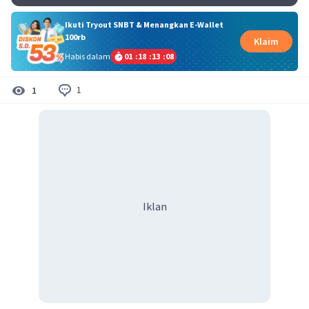
Ikuti Tryout SNBT & Menangkan E-Wallet
100rb
Klaim
Habis dalam
01
:
18
:
13
:
07
1
1
Iklan