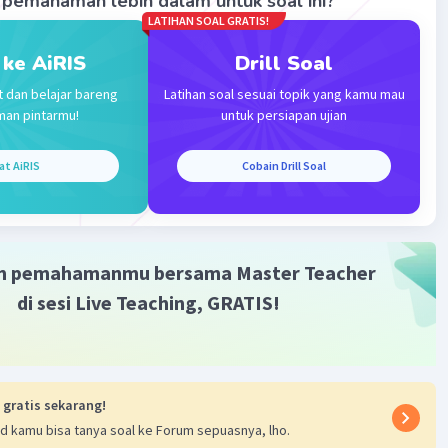
pemahaman lebih dalam untuk soal ini?
·
5.0
(
1
)
Balas
ating
LATIHAN SOAL GRATIS!
 ke AiRIS
Drill Soal
t dan belajar bareng
Latihan soal sesuai topik yang kamu mau
man pintarmu!
untuk persiapan ujian
at AiRIS
Cobain Drill Soal
Iklan
m pemahamanmu bersama Master Teacher
di sesi Live Teaching, GRATIS!
 gratis sekarang!
d kamu bisa tanya soal ke Forum sepuasnya, lho.