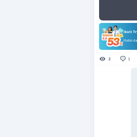
Ikuti T
Habis d
1
2