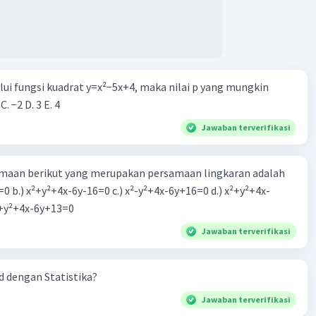
alui fungsi kuadrat y=x²−5x+4, maka nilai p yang mungkin
 C. −2 D. 3 E. 4
Jawaban terverifikasi
aan berikut yang merupakan persamaan lingkaran adalah
=0 b.) x²+y²+4x-6y-16=0 c.) x²-y²+4x-6y+16=0 d.) x²+y²+4x-
2=0 e.) x²+y²+4x-6y+13=0
Jawaban terverifikasi
 dengan Statistika?
Jawaban terverifikasi