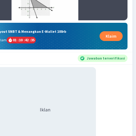
ryout SNBT & Menangkan E-Wallet 100rb
Klaim
alam
01
:
10
:
42
:
35
Jawaban terverifikasi
Iklan