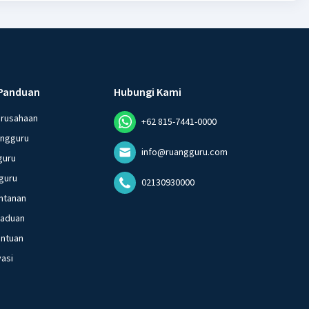
Panduan
Hubungi Kami
erusahaan
+62 815-7441-0000
angguru
info@ruangguru.com
guru
guru
02130930000
ntanan
gaduan
entuan
vasi