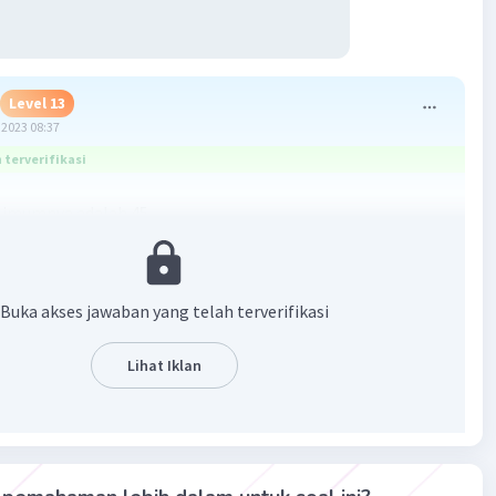
Level 13
2023 08:37
terverifikasi
simumnya adalah 45.
ukan titik potongnya:
0,6) = 5(0) + 2(6) = 12
Buka akses jawaban yang telah terverifikasi
2,0) = 5(2) + 2(0) = 10
9,0) = 5(9) + 2(0) = 45
Lihat Iklan
il yang paling besar merupakan nilai maksimum.
membantu.