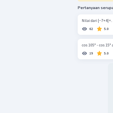
Pertanyaan serup
62
5.0
cos 105° - cos 15°
19
5.0