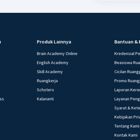
u
Produk Lainnya
Bantuan & 
Brain Academy Online
Kredensial P
English Academy
Beasiswa Ru
Skill Academy
Cicilan Ruang
Ruangkerja
Promo Ruang
Schoters
Laporan Kere
ess
Kalananti
Layanan Pen
Syarat & Ket
Kebijakan Pri
Tentang Kami
Kontak Kami