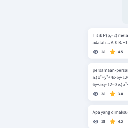
Titik P(p,−2) mel
adalah .... A. 0 B. −1
28
4.5
persamaan-persam
a.) x²+y²+4x-6y-12
6y+5xy-1
38
3.0
Apa yang dimaksud
15
4.2