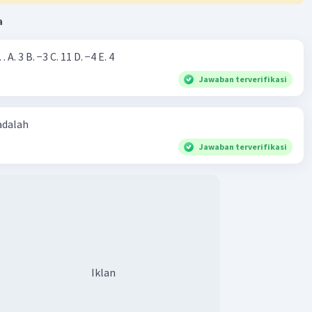
a
Nilai dari |−7+4|=… A. 3 B. −3 C. 11 D. −4 E. 4
Jawaban terverifikasi
 adalah
Jawaban terverifikasi
Iklan