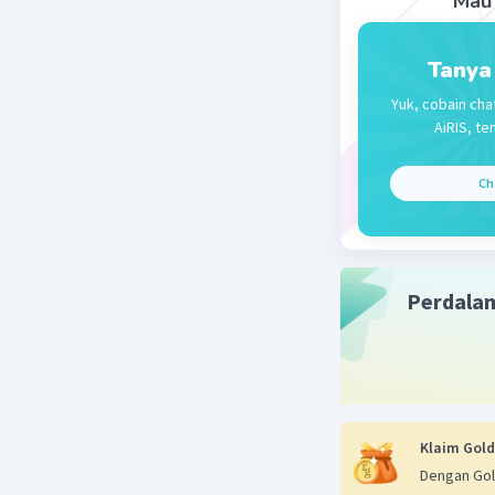
Mau 
Beri R
Tanya
Yuk, cobain cha
AiRIS, te
Ch
Perdala
Klaim Gold
Dengan Gol