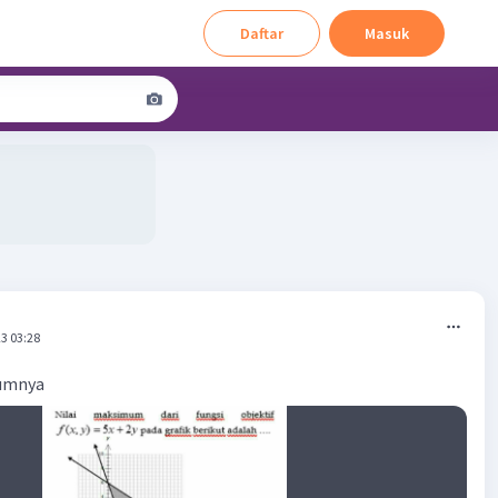
Daftar
Masuk
3 03:28
mumnya