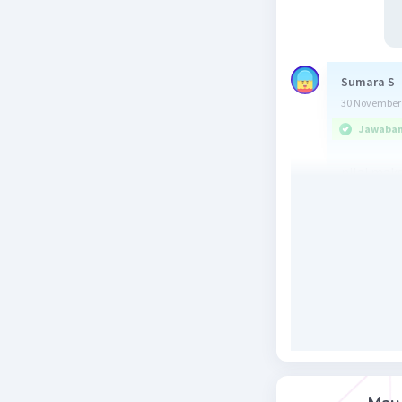
Sumara S
30 November 
Jawaban 
nilai mak
kita tent
(0,6) => f(
(2,0) => f(
(9,0) => f(
nilai has
semoga 