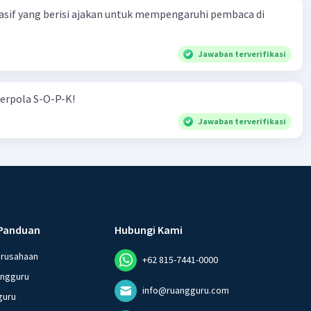
asif yang berisi ajakan untuk mempengaruhi pembaca di
Jawaban terverifikasi
erpola S-O-P-K!
Jawaban terverifikasi
Panduan
Hubungi Kami
erusahaan
+62 815-7441-0000
angguru
info@ruangguru.com
guru