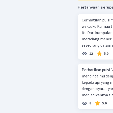
konjungs
Pertanyaan serup
Konjungsi
Konjungsi
Cermatilah puisi 
urutan wa
waktuku Ku mau ta
adalah:
itu Dari kumpulan
Setel
meradang menerjan
Saat
m
seseorang dalam 
Sebel
tanpa beban C. ke
12
5.0
Apalag
seseorang yang ti
Kemud
keadaan yang seda
Perhatikan puisi "
Konjungsi
mencintaimu deng
Konjungsi
kepada api yang 
sebab-aki
dengan isyarat y
menjadikannya tia
...
kare
dengan cara yang 
Alih-al
8
5.0
dan kesetiaan, b
Karen