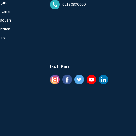
guru
02130930000
ntanan
gaduan
entuan
vasi
Ikuti Kami