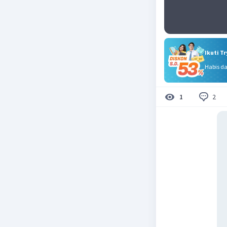
Ikuti T
Habis d
2
1