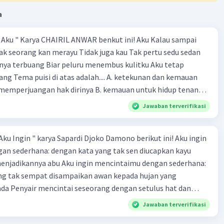
i kronologis
dan
konjungsi kausalitas
yang ditemukan:
Iklan
a
 Kronologis:
 kronologis adalah kata penghubung yang menunjukkan
" Aku " Karya CHAIRIL ANWAR benkut ini! Aku Kalau sampai
ktu atau peristiwa. Contoh yang ditemukan dalam teks ini
k seorang kan merayu Tidak juga kau Tak pertu sedu sedan
nya terbuang Biar peluru menembus kulitku Aku tetap
ah
memadamkan api.
g Tema puisi di atas adalah.... A. ketekunan dan kemauan
usim kemarau.
memperjuangan hak dirinya B. kemauan untuk hidup tenang
umnya
, hidup Maslani selalu sibuk...
gigihan sesorang dalam mendapatkan cinta sejati D.
Jawaban terverifikasi
i saat
musim kebakaran hutan tiba...
dak mau diganggu oleh siapapun E. kepasrahan kepada
ian
, banjir lebih besar melanda Kalimantan.
ng terjadi
Aku Ingin " karya Sapardi Djoko Damono berikut ini! Aku ingin
 Kausalitas:
an sederhana: dengan kata yang tak sen diucapkan kayu
 kausalitas adalah kata penghubung yang menunjukkan
menjadikannya abu Aku ingin mencintaimu dengan sederhana:
bat. Contoh yang ditemukan dalam teks ini adalah:
ang tak sempat disampaikan awan kepada hujan yang
da Penyair mencintai seseorang dengan setulus hat dan
na
alasan kesehatan.
tidak berlebihan. Dengan cara mencintai dengan keserhanaan
ih
beristirahat di rumah...
Jawaban terverifikasi
ahwa kesederhanaan menciptakan kesetiaan yang begitu
a
Maslani tidak lagi bisa bekerja...