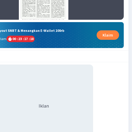
ryout SNBT & Menangkan E-Wallet 100rb
Klaim
alam
00
:
23
:
17
:
18
Iklan