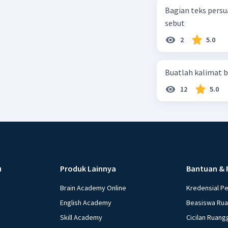
Bagian teks persu
sebut
2
5.0
Buatlah kalimat b
12
5.0
u
Produk Lainnya
Bantuan & 
Brain Academy Online
Kredensial P
English Academy
Beasiswa Ru
Skill Academy
Cicilan Ruang