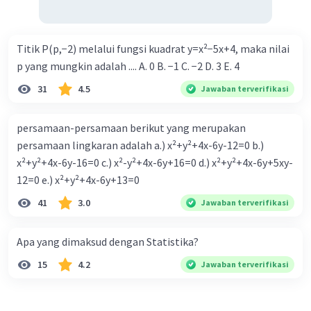
Titik P(p,−2) melalui fungsi kuadrat y=x²−5x+4, maka nilai
p yang mungkin adalah .... A. 0 B. −1 C. −2 D. 3 E. 4
31
4.5
Jawaban terverifikasi
persamaan-persamaan berikut yang merupakan
persamaan lingkaran adalah a.) x²+y²+4x-6y-12=0 b.)
x²+y²+4x-6y-16=0 c.) x²-y²+4x-6y+16=0 d.) x²+y²+4x-6y+5xy-
12=0 e.) x²+y²+4x-6y+13=0
41
3.0
Jawaban terverifikasi
Apa yang dimaksud dengan Statistika?
15
4.2
Jawaban terverifikasi