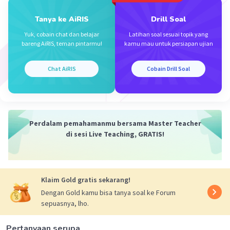
<=> -5. -1
Tanya ke AiRIS
Drill Soal
<=> 5
Yuk, cobain chat dan belajar
Latihan soal sesuai topik yang
bareng AiRIS, teman pintarmu!
kamu mau untuk persiapan ujian
Chat AiRIS
Cobain Drill Soal
Perdalam pemahamanmu bersama Master Teacher
·
0.0
(
0
)
Balas
Beri Rating
di sesi Live Teaching, GRATIS!
Klaim Gold gratis sekarang!
Dengan Gold kamu bisa tanya soal ke Forum
sepuasnya, lho.
Iklan
Pertanyaan serupa