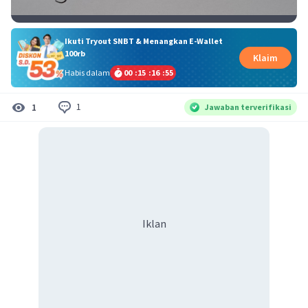
Ikuti Tryout SNBT & Menangkan E-Wallet
100rb
Klaim
Habis dalam
00
:
15
:
16
:
55
1
1
Jawaban terverifikasi
Iklan