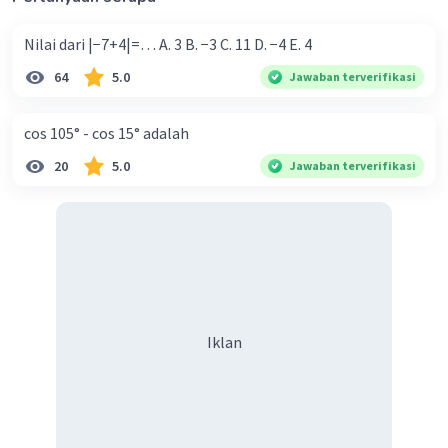
Nilai dari |−7+4|=… A. 3 B. −3 C. 11 D. −4 E. 4
64
5.0
Jawaban terverifikasi
cos 105° - cos 15° adalah
20
5.0
Jawaban terverifikasi
Iklan