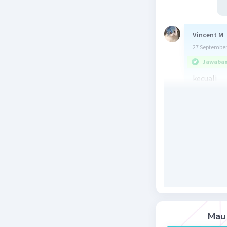
Vincent M
27 September
Jawaban 
kecuali
D. pember
Beri R
Mau 