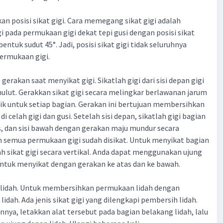
an posisi sikat gigi. Cara memegang sikat gigi adalah
gi pada permukaan gigi dekat tepi gusi dengan posisi sikat
tuk sudut 45°. Jadi, posisi sikat gigi tidak seluruhnya
rmukaan gigi.
gerakan saat menyikat gigi. Sikatlah gigi dari sisi depan gigi
 mulut. Gerakkan sikat gigi secara melingkar berlawanan jarum
ik untuk setiap bagian. Gerakan ini bertujuan membersihkan
di celah gigi dan gusi. Setelah sisi depan, sikatlah gigi bagian
as, dan sisi bawah dengan gerakan maju mundur secara
n semua permukaan gigi sudah disikat. Untuk menyikat bagian
ah sikat gigi secara vertikal. Anda dapat menggunakan ujung
 untuk menyikat dengan gerakan ke atas dan ke bawah.
n lidah. Untuk membersihkan permukaan lidah dengan
idah. Ada jenis sikat gigi yang dilengkapi pembersih lidah.
ya, letakkan alat tersebut pada bagian belakang lidah, lalu