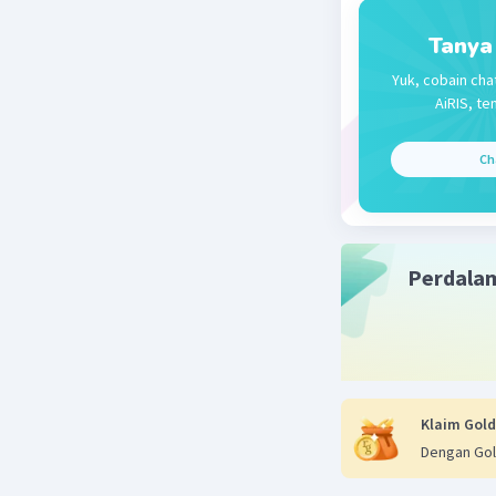
Tanya
Yuk, cobain cha
AiRIS, te
Ch
Perdala
Klaim Gold
Dengan Gol