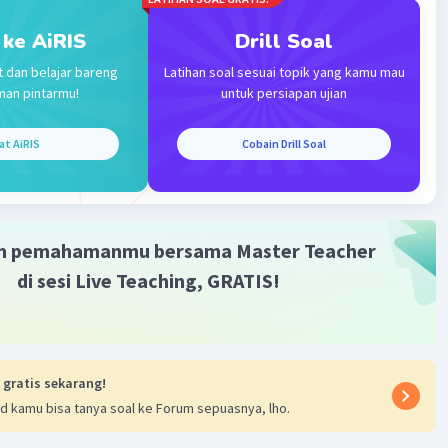
 ke AiRIS
Drill Soal
t dan belajar bareng
Latihan soal sesuai topik yang kamu mau
man pintarmu!
untuk persiapan ujian
at AiRIS
Cobain Drill Soal
m pemahamanmu bersama Master Teacher
di sesi Live Teaching, GRATIS!
 gratis sekarang!
d kamu bisa tanya soal ke Forum sepuasnya, lho.