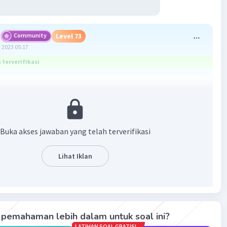
Community
Level 73
 2023 05:17
terverifikasi
sih gusi.
·
0.0
(
0
)
Balas
ating
Buka akses jawaban yang telah terverifikasi
Lihat Iklan
Iklan
pemahaman lebih dalam untuk soal ini?
LATIHAN SOAL GRATIS!