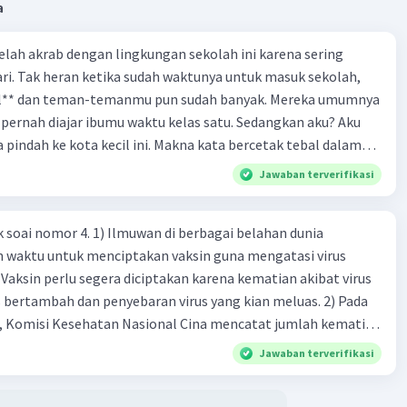
a
 telah akrab dengan lingkungan sekolah ini karena sering
ri. Tak heran ketika sudah waktunya untuk masuk sekolah,
el** dan teman-temanmu pun sudah banyak. Mereka umumnya
pernah diajar ibumu waktu kelas satu. Sedangkan aku? Aku
a pindah ke kota kecil ini. Makna kata bercetak tebal dalam
kutipan cerpen tersebut adalah .... A. ramah C. santun B. sopan D. baik
Jawaban terverifikasi
k soai nomor 4. 1) Ilmuwan di berbagai belahan dunia
n waktu untuk menciptakan vaksin guna mengatasi virus
 Vaksin perlu segera diciptakan karena kematian akibat virus
 bertambah dan penyebaran virus yang kian meluas. 2) Pada
), Komisi Kesehatan Nasional Cina mencatat jumlah kematian
na baru telah mencapai 636 kasus, sedangkan jumlah warga
Jawaban terverifikasi
njadi 31.161 kasus. Kasus terbanyak terjadi di Hubei, Cina,
n du niairus pertama muncul. Selain di Cina, virus itu kini