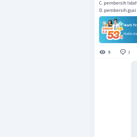
C. pembersih lida
D. pembersih gusi
Ikuti T
Habis d
1
5