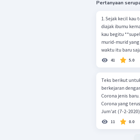
Pertanyaan serup
1. Sejak kecil kau
diajak ibumu kema
kau begitu **sup
murid-murid yang 
waktu itu baru saj
41
5.0
Teks berikut untu
berkejaran denga
Corona jenis baru.
Corona yang terus
Jum'at (7-2-2020
akibat virus Coro
11
0.0
yang terinfeksi me
tempat vi kesehata