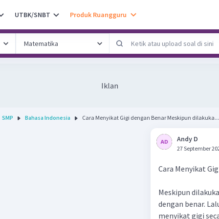
UTBK/SNBT
Produk Ruangguru
Iklan
SMP
Bahasa Indonesia
Cara Menyikat Gigi dengan Benar Meskipun dilakuka...
Andy D
27 September 20
Cara Menyikat Gig
Meskipun dilakuka
dengan benar. Lalu
menyikat gigi sec