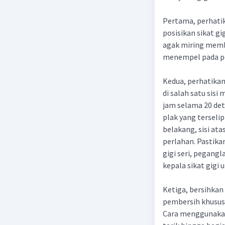
Pertama, perhatik
posisikan sikat gi
agak miring memben
menempel pada pe
Kedua, perhatikan 
di salah satu sisi
jam selama 20 det
plak yang terselip 
belakang, sisi at
perlahan. Pastika
gigi seri, pegangl
kepala sikat gigi
Ketiga, bersihka
pembersih khusus l
Cara menggunakann