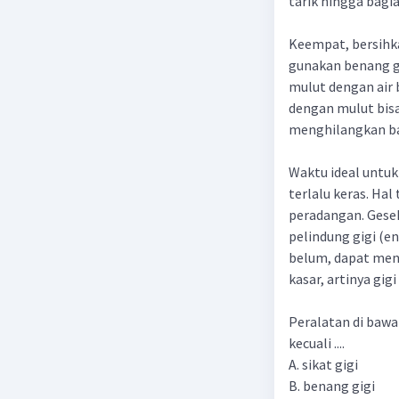
tarik hingga bagia
Keempat, bersihka
gunakan benang gig
mulut dengan air 
dengan mulut bis
menghilangkan ba
Waktu ideal untuk
terlalu keras. Ha
peradangan. Gesek
pelindung gigi (e
belum, dapat meng
kasar, artinya gig
Peralatan di bawa
kecuali ....
A. sikat gigi
B. benang gigi