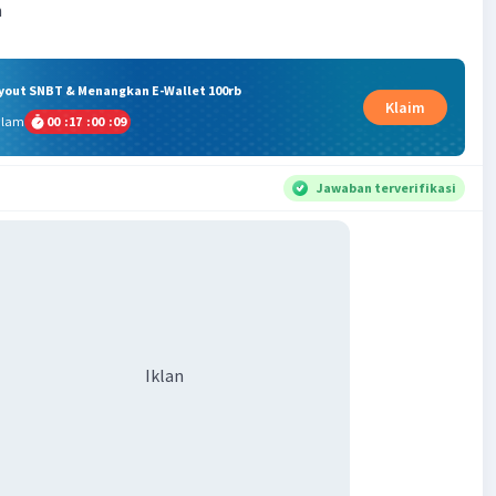
h
ryout SNBT & Menangkan E-Wallet 100rb
Klaim
alam
00
:
17
:
00
:
08
Jawaban terverifikasi
Iklan