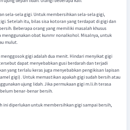
n ujung depan lidah. Ulangi beberapa kali.
n sela-sela gigi. Untuk membersihkan sela-sela gigi,
i. Setelah itu, bilas sisa kotoran yang terdapat di gigi dan
bersih. Beberapa orang yang memiliki masalah khusus
a menggunakan obat kunmr nonalkohol. Misalnya, untuk
u mulut.
 menggosok gigi adalah dua menit. Hindari menyikat gigi
l tersebut dapat menyebabkan gusi berdarah dan terjadi
an yang terlalu keras juga menyebabkan pengikisan lapisan
namel gigi) . Untuk memastikan apakah gigi sudah bersih atau
gunakan ujung lidah. Jika permukaan gigi m.li.ih terasa
i belum benar-benar bersih.
h ini diperlukan untuk membersihkan gigi sampai bersih,