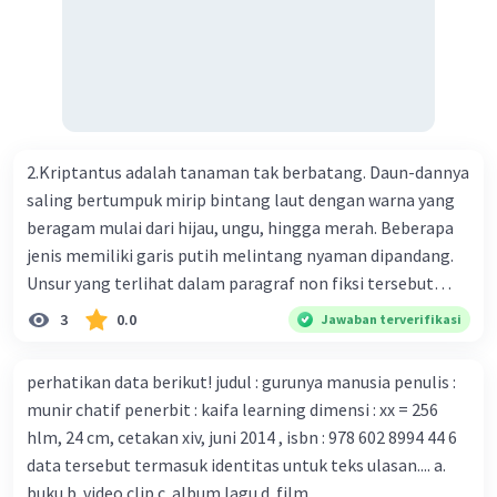
pernapasan akut 2019-nCOV. Sebagai pusat epidemic,
ilmuwan Cina berupaya menemukan vaksin bagi virus itu.
Perkembangan terbaru adalah mereka menciptakan peta
genetik virus. 4) Ilmuwan dari Australia, Kanada, hingga
Prancis ikut menciptakan berbagai jenis inokulasi
bersama sejumlah perusahaan biotek dan vaksin.
2.Kriptantus adalah tanaman tak berbatang. Daun-dannya
Beberapa waktu lalu, Kepala Laboratorium Identifikasi
saling bertumpuk mirip bintang laut dengan warna yang
Virus dari Institut Peter Doherty untuk Infeksi dan
beragam mulai dari hijau, ungu, hingga merah. Beberapa
kekebalan, Melbourne, Julian Druce, menyatakan mereka
jenis memiliki garis putih melintang nyaman dipandang.
mengembangkan virus Corona versi laboratorium dari
Unsur yang terlihat dalam paragraf non fiksi tersebut
tubuh pasien yang terinfeksi untuk uji coba. Tanggapan
adalah... A. cara menyajikan isi buku B. bahasa yang
3
0.0
Jawaban terverifikasi
yang sesuai dengan berita tersebut adalah ... A.
digunakan C. tokoh dan penokohan D. penyajian alur cerita
Pemerintah Australia telah tanggap menghadapi
perhatikan data berikut! judul : gurunya manusia penulis :
serangan virus Corona dengan menemukan vaksin virus
munir chatif penerbit : kaifa learning dimensi : xx = 256
tersebut. B. Para ilmuan perlu segera mempelajari virus
hlm, 24 cm, cetakan xiv, juni 2014 , isbn : 978 602 8994 44 6
corona yang menjadi masalah besar bagi kesehatan dunia
data tersebut termasuk identitas untuk teks ulasan.... a.
karena persebarannya sangat cepat. C. Masyarakat perlu
buku b. video clip c. album lagu d. film
mawas diri dan menjaga kesehatan dalam menghadapi