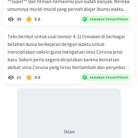
**supel** dan teman-temanmu pun sudah banyak. Mereka
umumnya murid-murid yang pernah diajar ibumu waktu
kelas satu. Sedangkan aku? Aku waktu itu baru saja pindah
39
5.0
Jawaban terverifikasi
ke kota kecil ini. Makna kata bercetak tebal dalam kutipan
cerpen tersebut adalah .... A. ramah C. santun B. sopan D.
Teks berikut untuk soai nomor 4. 1) Ilmuwan di berbagai
baik
belahan dunia berkejaran dengan waktu untuk
menciptakan vaksin guna mengatasi virus Corona jenis
baru. Vaksin perlu segera diciptakan karena kematian
akibat virus Corona yang terus bertambah dan penyebaran
virus yang kian meluas. 2) Pada Jum'at (7-2-2020), Komisi
11
0.0
Jawaban terverifikasi
Kesehatan Nasional Cina mencatat jumlah kematian
akibat virus Corona baru telah mencapai 636 kasus,
sedangkan jumlah warga yang terinfeksi menjadi 31.161
kasus. Kasus terbanyak terjadi di Hubei, Cina, tempat vi
kesehatan du niairus pertama muncul. Selain di Cina, virus
itu kini telah menyebar ke lebih dari 25 negara. 3) Para
ilmuwan bekerja dalam kecepatan penuh untuk
Iklan
menemukan vaksin bagi virus Corona baru atau penyakit