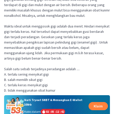
terdapat di gigi dan mulut dengan air bersih. Beberapa orang yang
memiliki masalah khusus dengan mulut bisa menggunakan obat kunmr
nonalkohol. Misalnya, untuk menghilangkan bau mulut.
Waktu ideal untuk menggosok gigi adalah dua menit. Hindari menyikat
gigi terlalu keras. Hal tersebut dapat menyebabkan gusi berdarah
dan terjadi peradangan. Gesekan yang terlalu keras juga
menyebabkan pengikisan lapisan pelindung gigi (enamel gigi) . Untuk
memastikan apakah gigi sudah bersih atau belum, dapat
menggunakan ujung lidah. Jika permukaan gigi m.li.ih terasa kasar,
artinya gigi belum benar-benar bersih.
Salah satu sebab terjadinya peradangan adalah ....
A. terlalu sering menyikat gigi
B. salah memilih sikat gigi
C. terlalu keras menyikat gigi
Ikuti Tryout SNBT & Menangkan E-Wallet
100rb
Klaim
Habis dalam
02
:
05
:
12
:
42