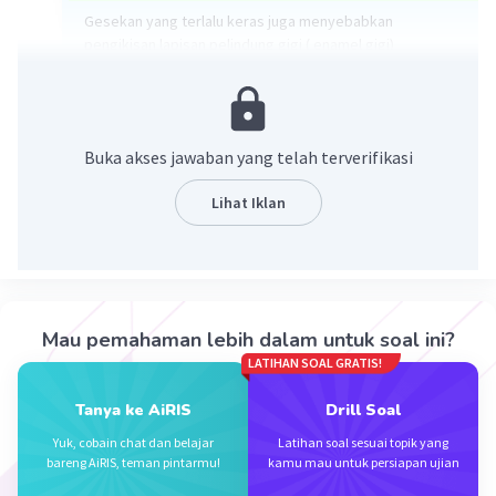
Gesekan yang terlalu keras juga menyebabkan
pengikisan lapisan pelindung gigi ( enamel gigi)
C. Terlalu keras menyikat gigi
·
0.0
(
0
)
Balas
Beri Rating
Buka akses jawaban yang telah terverifikasi
Vincent M
Community
Level 73
Lihat Iklan
27 September 2023 05:14
Terjadinya peradangan adalah karena
C. terlalu keras menyikat gigi
Iklan
·
0.0
(
0
)
Balas
Beri Rating
Mau pemahaman lebih dalam untuk soal ini?
LATIHAN SOAL GRATIS!
Tanya ke AiRIS
Drill Soal
Yuk, cobain chat dan belajar
Latihan soal sesuai topik yang
bareng AiRIS, teman pintarmu!
kamu mau untuk persiapan ujian