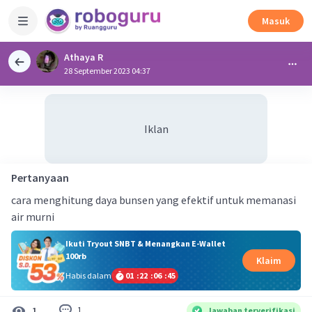
Masuk
Athaya R
28 September 2023 04:37
Iklan
Pertanyaan
cara menghitung daya bunsen yang efektif untuk memanasi
air murni
Ikuti Tryout SNBT & Menangkan E-Wallet
100rb
Klaim
Habis dalam
01
:
22
:
06
:
44
1
1
Jawaban terverifikasi