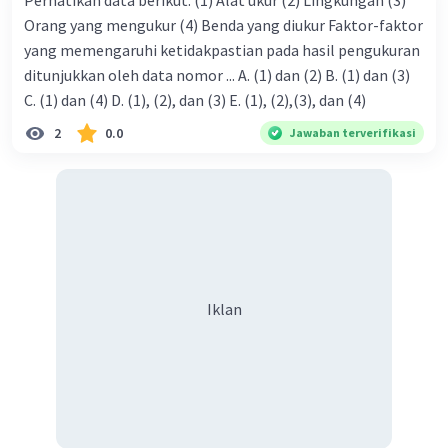
Perhatikan data berikut. (1) Alat ukur (2) Lingkungan (3)
rumus yang telah Anda tentukan dalam langkah 3 untuk
Orang yang mengukur (4) Benda yang diukur Faktor-faktor
menghitung jumlah bunsen yang efektif (mBunsen).
yang memengaruhi ketidakpastian pada hasil pengukuran
Setelah Anda memiliki nilai mBunsen, Anda akan tahu
ditunjukkan oleh data nomor ... A. (1) dan (2) B. (1) dan (3)
berapa banyak bunsen yang perlu Anda gunakan untuk
C. (1) dan (4) D. (1), (2), dan (3) E. (1), (2),(3), dan (4)
memanasi air murni sesuai dengan perubahan suhu yang
diinginkan. Pastikan untuk memperhitungkan efisiensi
2
0.0
Jawaban terverifikasi
bunsen burner yang digunakan dalam perhitungan Anda.
·
1.0
(
1
)
Balas
Beri Rating
Iklan
Iklan