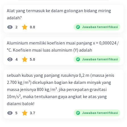
Alat yang termasuk ke dalam golongan bidang miring
adalah?
2
0.0
Jawaban terverifikasi
Aluminium memiliki koefisien muai panjang x = 0,000024 /
°C. Koefisien muai luas aluminium (Y) adalah
4
5.0
Jawaban terverifikasi
sebuah kubus yang panjang rusuknya 0,2 m (massa jenis
2.700 kg/m³) dicelupkan bagian ke dalam minyak yang
massa jenisnya 800 kg/m³. jika percepatan gravitasi
10m/s², maka tentukanan gaya angkat ke atas yang
dialami balok!
5
3.7
Jawaban terverifikasi