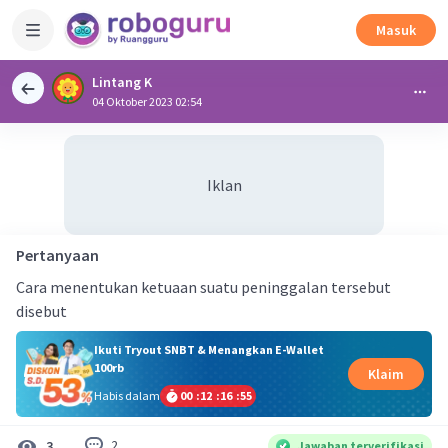
Masuk
Lintang K
04 Oktober 2023 02:54
Iklan
Pertanyaan
Cara menentukan ketuaan suatu peninggalan tersebut
disebut
Ikuti Tryout SNBT & Menangkan E-Wallet
100rb
Klaim
Habis dalam
00
:
12
:
16
:
54
2
3
Jawaban terverifikasi