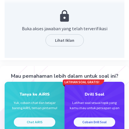
disebut dengan metode penanggalan. Metode
penanggalan adalah cara untuk menentukan usia
atau ketuaan suatu benda atau peninggalan
dengan menggunakan berbagai teknik dan
Buka akses jawaban yang telah terverifikasi
metode yang tersedia, seperti analisis
radiokarbon, dendrokronologi, stratigrafi, dan
Lihat Iklan
sebagainya.
·
0.0
(
0
)
Balas
Beri Rating
Mau pemahaman lebih dalam untuk soal ini?
LATIHAN SOAL GRATIS!
Vincent M
Community
Level 73
05 Oktober 2023 08:27
Tanya ke AiRIS
Drill Soal
Jawaban terverifikasi
Yuk, cobain chat dan belajar
Latihan soal sesuai topik yang
bareng AiRIS, teman pintarmu!
kamu mau untuk persiapan ujian
Cara untuk menentukan ketuaan atau usia suatu
Iklan
peninggalan atau benda kuno disebut dengan
Chat AiRIS
Cobain Drill Soal
"penanggalan" atau "penentuan usia." Terdapat