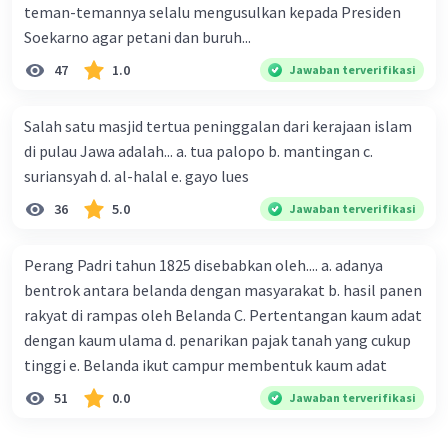
teman-temannya selalu mengusulkan kepada Presiden
Setiap metode penanggalan memiliki batasan
dan ketepatan tertentu tergantung pada jenis
Soekarno agar petani dan buruh...
benda atau materi yang diuji. Kombinasi
47
1.0
Jawaban terverifikasi
beberapa metode sering digunakan untuk
memperoleh hasil penanggalan yang lebih
Salah satu masjid tertua peninggalan dari kerajaan islam
akurat.
di pulau Jawa adalah... a. tua palopo b. mantingan c.
suriansyah d. al-halal e. gayo lues
36
5.0
Jawaban terverifikasi
·
0.0
(
0
)
Balas
Beri Rating
Perang Padri tahun 1825 disebabkan oleh.... a. adanya
bentrok antara belanda dengan masyarakat b. hasil panen
rakyat di rampas oleh Belanda C. Pertentangan kaum adat
dengan kaum ulama d. penarikan pajak tanah yang cukup
tinggi e. Belanda ikut campur membentuk kaum adat
51
0.0
Jawaban terverifikasi