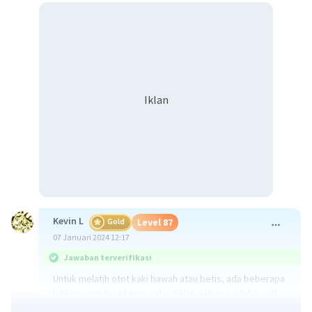
Iklan
Kevin L
Gold
Level 87
07 Januari 2024 12:17
Jawaban terverifikasi
Untuk melatih otot kaki bawah atau betis, ada beberapa
latihan yang bisa kamu coba. Salah satunya adalah calf
raise atau latihan naik turun pada ujung jari kaki. Caranya,