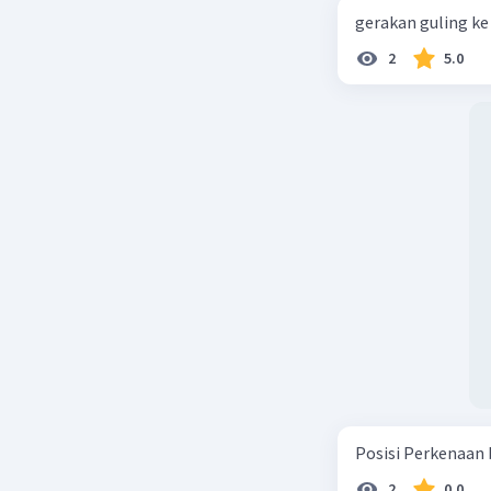
gerakan guling ke 
2
5.0
Posisi Perkenaan 
2
0.0