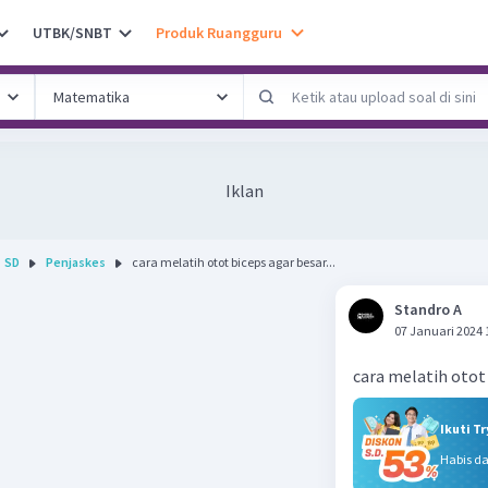
UTBK/SNBT
Produk Ruangguru
Iklan
SD
Penjaskes
cara melatih otot biceps agar besar...
Standro A
07 Januari 2024 
cara melatih otot
Ikuti T
Habis d