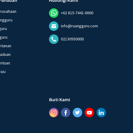
erusahaan
+62 815-7441-0000
angguru
info@ruangguru.com
guru
guru
02130930000
ntanan
gaduan
entuan
vasi
Ikuti Kami