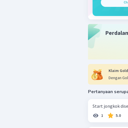
Ch
By G
Lev
19 Oktober 2
Jawaban 
Perdala
Peman
tempa
Barbel
Dumbb
Klaim Gold
Preach
Dengan Gol
Pendin
Pertanyaan serup
Start jongkok diseb
Beri R
1
5.0