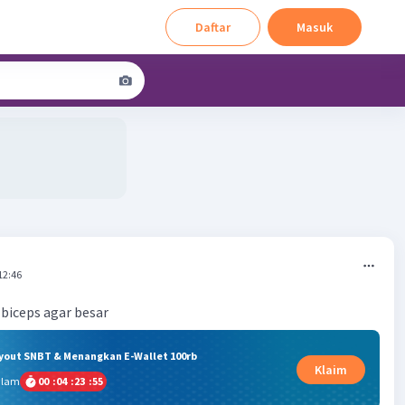
Daftar
Masuk
12:46
 biceps agar besar
ryout SNBT & Menangkan E-Wallet 100rb
Klaim
alam
00
:
04
:
23
:
55