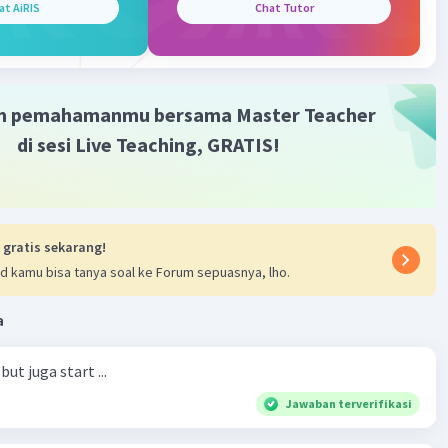
at AiRIS
Chat Tutor
el 8
024 12:37
terverifikasi
m pemahamanmu bersama Master Teacher
di sesi Live Teaching, GRATIS!
Iklan
asan:
5 menit kardio ringan (misalnya, jogging di
t)
l Curls:
3 set x 8-12 repetisi
ell Hammer Curls:
3 set x 10-12 repetisi
 gratis sekarang!
er Curls:
3 set x 12-15 repetisi
d kamu bisa tanya soal ke Forum sepuasnya, lho.
ginan:
Peregangan otot bisep dan trisep
a
ut juga start ...
·
0.0
(
0
)
Balas
ating
Jawaban terverifikasi