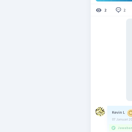
2
2
Kevin L
07 Januari 2
Jawaban 