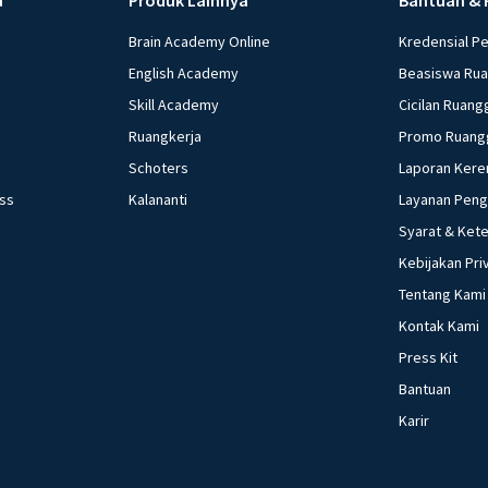
Brain Academy Online
Kredensial P
English Academy
Beasiswa Ru
Skill Academy
Cicilan Ruang
Ruangkerja
Promo Ruang
Schoters
Laporan Kere
ess
Kalananti
Layanan Pen
Syarat & Ket
Kebijakan Pri
Tentang Kami
Kontak Kami
Press Kit
Bantuan
Karir