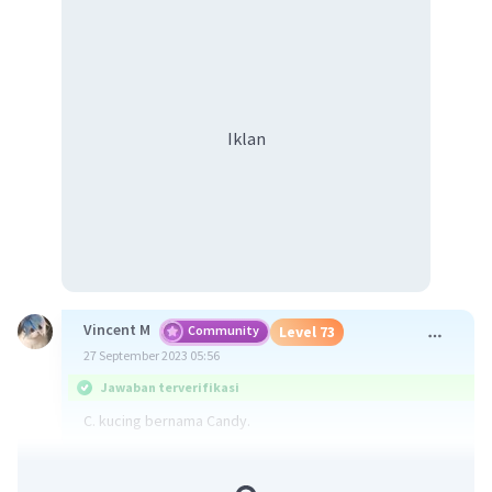
Iklan
Vincent M
Community
Level 73
27 September 2023 05:56
Jawaban terverifikasi
C. kucing bernama Candy.
·
0.0
(
0
)
Balas
Beri Rating