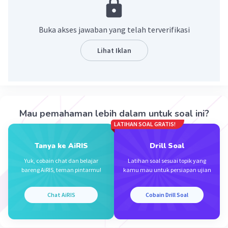
Buka akses jawaban yang telah terverifikasi
Lihat Iklan
Iklan
Mau pemahaman lebih dalam untuk soal ini?
LATIHAN SOAL GRATIS!
Tanya ke AiRIS
Drill Soal
Yuk, cobain chat dan belajar
Latihan soal sesuai topik yang
bareng AiRIS, teman pintarmu!
kamu mau untuk persiapan ujian
Chat AiRIS
Cobain Drill Soal