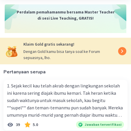
Perdalam pemahamanmu bersama Master Teacher
di sesi Live Teaching, GRATIS!
Klaim Gold gratis sekarang!
Dengan Gold kamu bisa tanya soal ke Forum
sepuasnya, lho.
Pertanyaan serupa
1. Sejak kecil kau telah akrab dengan lingkungan sekolah
ini karena sering diajak ibumu kemari. Tak heran ketika
sudah waktunya untuk masuk sekolah, kau begitu
**supel** dan teman-temanmu pun sudah banyak. Mereka
umumnya murid-murid yang pernah diajar ibumu waktu
kelas satu. Sedangkan aku? Aku waktu itu baru saja pindah
39
5.0
Jawaban terverifikasi
ke kota kecil ini. Makna kata bercetak tebal dalam kutipan