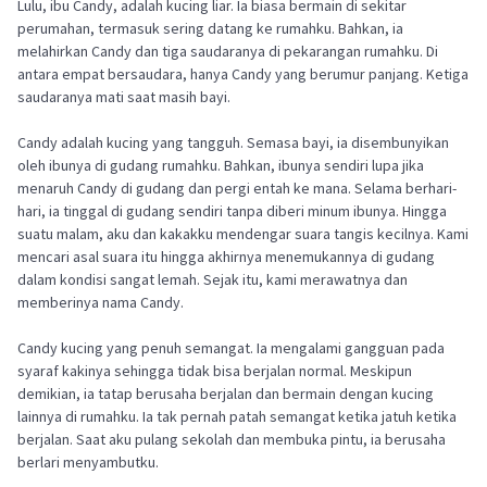
Lulu, ibu Candy, adalah kucing liar. Ia biasa bermain di sekitar
perumahan, termasuk sering datang ke rumahku. Bahkan, ia
melahirkan Candy dan tiga saudaranya di pekarangan rumahku. Di
antara empat bersaudara, hanya Candy yang berumur panjang. Ketiga
saudaranya mati saat masih bayi.
Candy adalah kucing yang tangguh. Semasa bayi, ia disembunyikan
oleh ibunya di gudang rumahku. Bahkan, ibunya sendiri lupa jika
menaruh Candy di gudang dan pergi entah ke mana. Selama berhari-
hari, ia tinggal di gudang sendiri tanpa diberi minum ibunya. Hingga
suatu malam, aku dan kakakku mendengar suara tangis kecilnya. Kami
mencari asal suara itu hingga akhirnya menemukannya di gudang
dalam kondisi sangat lemah. Sejak itu, kami merawatnya dan
memberinya nama Candy.
Candy kucing yang penuh semangat. Ia mengalami gangguan pada
syaraf kakinya sehingga tidak bisa berjalan normal. Meskipun
demikian, ia tatap berusaha berjalan dan bermain dengan kucing
lainnya di rumahku. Ia tak pernah patah semangat ketika jatuh ketika
berjalan. Saat aku pulang sekolah dan membuka pintu, ia berusaha
berlari menyambutku.