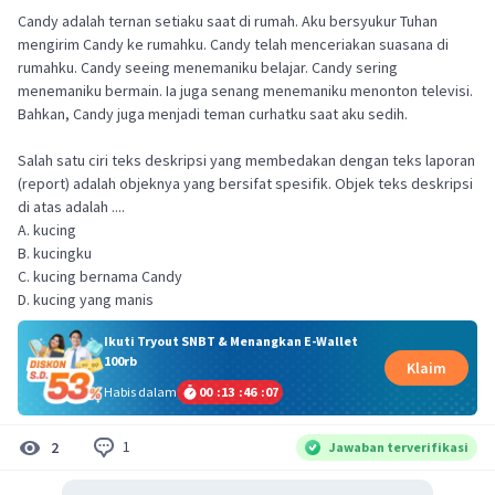
Candy adalah ternan setiaku saat di rumah. Aku bersyukur Tuhan
mengirim Candy ke rumahku. Candy telah menceriakan suasana di
rumahku. Candy seeing menemaniku belajar. Candy sering
menemaniku bermain. Ia juga senang menemaniku menonton televisi.
Bahkan, Candy juga menjadi teman curhatku saat aku sedih.
Salah satu ciri teks deskripsi yang membedakan dengan teks laporan
(report) adalah objeknya yang bersifat spesifik. Objek teks deskripsi
di atas adalah ....
A. kucing
B. kucingku
C. kucing bernama Candy
D. kucing yang manis
Ikuti Tryout SNBT & Menangkan E-Wallet
100rb
Klaim
Habis dalam
00
:
13
:
46
:
07
1
2
Jawaban terverifikasi