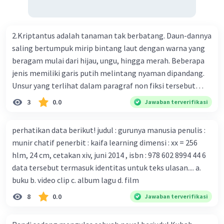
genetik virus. 4) Ilmuwan dari Australia, Kanada, hingga
Prancis ikut menciptakan berbagai jenis inokulasi
bersama sejumlah perusahaan biotek dan vaksin.
2.Kriptantus adalah tanaman tak berbatang. Daun-dannya
Beberapa waktu lalu, Kepala Laboratorium Identifikasi
saling bertumpuk mirip bintang laut dengan warna yang
Virus dari Institut Peter Doherty untuk Infeksi dan
beragam mulai dari hijau, ungu, hingga merah. Beberapa
kekebalan, Melbourne, Julian Druce, menyatakan mereka
jenis memiliki garis putih melintang nyaman dipandang.
mengembangkan virus Corona versi laboratorium dari
Unsur yang terlihat dalam paragraf non fiksi tersebut
tubuh pasien yang terinfeksi untuk uji coba. Tanggapan
adalah... A. cara menyajikan isi buku B. bahasa yang
3
0.0
Jawaban terverifikasi
yang sesuai dengan berita tersebut adalah ... A.
digunakan C. tokoh dan penokohan D. penyajian alur cerita
Pemerintah Australia telah tanggap menghadapi
perhatikan data berikut! judul : gurunya manusia penulis :
serangan virus Corona dengan menemukan vaksin virus
munir chatif penerbit : kaifa learning dimensi : xx = 256
tersebut. B. Para ilmuan perlu segera mempelajari virus
hlm, 24 cm, cetakan xiv, juni 2014 , isbn : 978 602 8994 44 6
corona yang menjadi masalah besar bagi kesehatan dunia
data tersebut termasuk identitas untuk teks ulasan.... a.
karena persebarannya sangat cepat. C. Masyarakat perlu
buku b. video clip c. album lagu d. film
mawas diri dan menjaga kesehatan dalam menghadapi
serangan virus corona yang mulai menyebar di Indonesia,
8
0.0
Jawaban terverifikasi
D. Virus corona menjadi masalah besar bagi kesehatan
manusia.