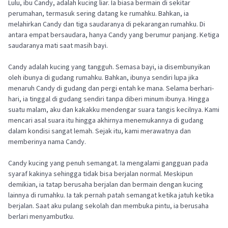
Lulu, ibu Candy, adalah kucing liar. Ia biasa bermain di sekitar
perumahan, termasuk sering datang ke rumahku. Bahkan, ia
melahirkan Candy dan tiga saudaranya di pekarangan rumahku. Di
antara empat bersaudara, hanya Candy yang berumur panjang. Ketiga
saudaranya mati saat masih bayi.
Candy adalah kucing yang tangguh. Semasa bayi, ia disembunyikan
oleh ibunya di gudang rumahku. Bahkan, ibunya sendiri lupa jika
menaruh Candy di gudang dan pergi entah ke mana. Selama berhari-
hari, ia tinggal di gudang sendiri tanpa diberi minum ibunya. Hingga
suatu malam, aku dan kakakku mendengar suara tangis kecilnya. Kami
mencari asal suara itu hingga akhirnya menemukannya di gudang
dalam kondisi sangat lemah. Sejak itu, kami merawatnya dan
memberinya nama Candy.
Candy kucing yang penuh semangat. Ia mengalami gangguan pada
syaraf kakinya sehingga tidak bisa berjalan normal. Meskipun
demikian, ia tatap berusaha berjalan dan bermain dengan kucing
lainnya di rumahku. Ia tak pernah patah semangat ketika jatuh ketika
berjalan. Saat aku pulang sekolah dan membuka pintu, ia berusaha
berlari menyambutku.