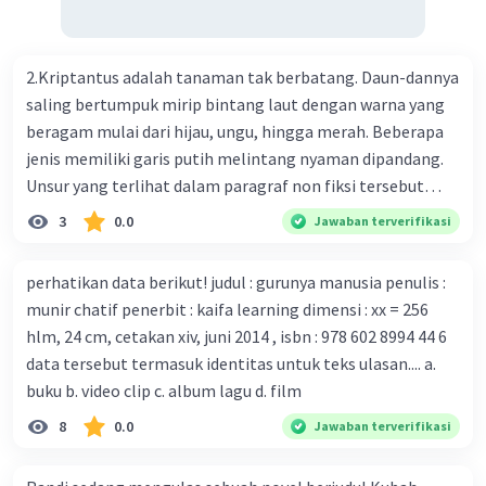
genetik virus. 4) Ilmuwan dari Australia, Kanada, hingga
Prancis ikut menciptakan berbagai jenis inokulasi
bersama sejumlah perusahaan biotek dan vaksin.
2.Kriptantus adalah tanaman tak berbatang. Daun-dannya
Beberapa waktu lalu, Kepala Laboratorium Identifikasi
saling bertumpuk mirip bintang laut dengan warna yang
Virus dari Institut Peter Doherty untuk Infeksi dan
beragam mulai dari hijau, ungu, hingga merah. Beberapa
kekebalan, Melbourne, Julian Druce, menyatakan mereka
jenis memiliki garis putih melintang nyaman dipandang.
mengembangkan virus Corona versi laboratorium dari
Unsur yang terlihat dalam paragraf non fiksi tersebut
tubuh pasien yang terinfeksi untuk uji coba. Tanggapan
adalah... A. cara menyajikan isi buku B. bahasa yang
3
0.0
Jawaban terverifikasi
yang sesuai dengan berita tersebut adalah ... A.
digunakan C. tokoh dan penokohan D. penyajian alur cerita
Pemerintah Australia telah tanggap menghadapi
perhatikan data berikut! judul : gurunya manusia penulis :
serangan virus Corona dengan menemukan vaksin virus
munir chatif penerbit : kaifa learning dimensi : xx = 256
tersebut. B. Para ilmuan perlu segera mempelajari virus
hlm, 24 cm, cetakan xiv, juni 2014 , isbn : 978 602 8994 44 6
corona yang menjadi masalah besar bagi kesehatan dunia
data tersebut termasuk identitas untuk teks ulasan.... a.
karena persebarannya sangat cepat. C. Masyarakat perlu
buku b. video clip c. album lagu d. film
mawas diri dan menjaga kesehatan dalam menghadapi
serangan virus corona yang mulai menyebar di Indonesia,
8
0.0
Jawaban terverifikasi
D. Virus corona menjadi masalah besar bagi kesehatan
manusia.