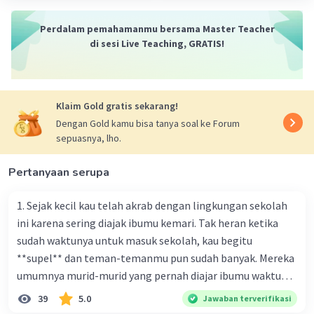
Perdalam pemahamanmu bersama Master Teacher
di sesi Live Teaching, GRATIS!
Klaim Gold gratis sekarang!
Dengan Gold kamu bisa tanya soal ke Forum
sepuasnya, lho.
Pertanyaan serupa
1. Sejak kecil kau telah akrab dengan lingkungan sekolah
ini karena sering diajak ibumu kemari. Tak heran ketika
sudah waktunya untuk masuk sekolah, kau begitu
**supel** dan teman-temanmu pun sudah banyak. Mereka
umumnya murid-murid yang pernah diajar ibumu waktu
kelas satu. Sedangkan aku? Aku waktu itu baru saja pindah
39
5.0
Jawaban terverifikasi
ke kota kecil ini. Makna kata bercetak tebal dalam kutipan