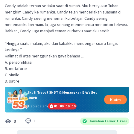
Candy adalah ternan setiaku saat di rumah. Aku bersyukur Tuhan
mengirim Candy ke rumahku. Candy telah menceriakan suasana di
rumahku. Candy seeing menemaniku belajar. Candy sering
menemaniku bermain. Ia juga senang menemaniku menonton televisi.
Bahkan, Candy juga menjadi teman curhatku saat aku sedih.
“Hingga suatu malam, aku dan kakakku mendengar suara tangis
kecilnya.”
Kalimat di atas menggunakan gaya bahasa ....
A. personifikasi
B. metafora•
C. simile
D. satire
Ikuti Tryout SNBT & Menangkan E-Wallet
100rb
Klaim
Habis dalam
01
:
09
:
19
:
10
1
3
Jawaban terverifikasi