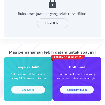
sering disamakan dengan sarkas.
Buka akses jawaban yang telah terverifikasi
jawabannya adalah
D. satire.
Lihat Iklan
·
5.0
(
1
)
Balas
Beri Rating
Mau pemahaman lebih dalam untuk soal ini?
LATIHAN SOAL GRATIS!
Tanya ke AiRIS
Drill Soal
Iklan
Yuk, cobain chat dan belajar
Latihan soal sesuai topik yang
bareng AiRIS, teman pintarmu!
kamu mau untuk persiapan ujian
Chat AiRIS
Cobain Drill Soal