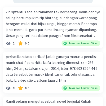
Prancis ikut menciptakan berbagai jenis inokulasi
bersama sejumlah perusahaan biotek dan vaksin.
2.Kriptantus adalah tanaman tak berbatang. Daun-dannya
Beberapa waktu lalu, Kepala Laboratorium Identifikasi
saling bertumpuk mirip bintang laut dengan warna yang
Virus dari Institut Peter Doherty untuk Infeksi dan
beragam mulai dari hijau, ungu, hingga merah. Beberapa
kekebalan, Melbourne, Julian Druce, menyatakan mereka
jenis memiliki garis putih melintang nyaman dipandang.
mengembangkan virus Corona versi laboratorium dari
Unsur yang terlihat dalam paragraf non fiksi tersebut
tubuh pasien yang terinfeksi untuk uji coba. Tanggapan
adalah... A. cara menyajikan isi buku B. bahasa yang
2
0.0
Jawaban terverifikasi
yang sesuai dengan berita tersebut adalah ... A.
digunakan C. tokoh dan penokohan D. penyajian alur cerita
Pemerintah Australia telah tanggap menghadapi
perhatikan data berikut! judul : gurunya manusia penulis :
serangan virus Corona dengan menemukan vaksin virus
munir chatif penerbit : kaifa learning dimensi : xx = 256
tersebut. B. Para ilmuan perlu segera mempelajari virus
hlm, 24 cm, cetakan xiv, juni 2014 , isbn : 978 602 8994 44 6
corona yang menjadi masalah besar bagi kesehatan dunia
data tersebut termasuk identitas untuk teks ulasan.... a.
karena persebarannya sangat cepat. C. Masyarakat perlu
buku b. video clip c. album lagu d. film
mawas diri dan menjaga kesehatan dalam menghadapi
serangan virus corona yang mulai menyebar di Indonesia,
8
0.0
Jawaban terverifikasi
D. Virus corona menjadi masalah besar bagi kesehatan
manusia.
Randi sedang mengulas sebuah novel berjudul Kubah