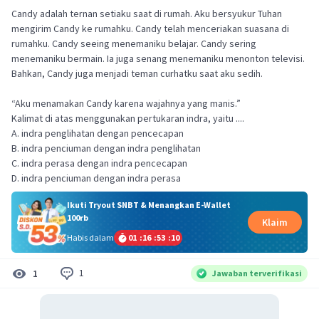
Candy adalah ternan setiaku saat di rumah. Aku bersyukur Tuhan
mengirim Candy ke rumahku. Candy telah menceriakan suasana di
rumahku. Candy seeing menemaniku belajar. Candy sering
menemaniku bermain. Ia juga senang menemaniku menonton televisi.
Bahkan, Candy juga menjadi teman curhatku saat aku sedih.
“Aku menamakan Candy karena wajahnya yang manis.”
Kalimat di atas menggunakan pertukaran indra, yaitu ....
A. indra penglihatan dengan pencecapan
B. indra penciuman dengan indra penglihatan
C. indra perasa dengan indra pencecapan
D. indra penciuman dengan indra perasa
Ikuti Tryout SNBT & Menangkan E-Wallet
100rb
Klaim
Habis dalam
01
:
16
:
53
:
10
1
1
Jawaban terverifikasi