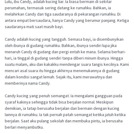
Lulu, ibu Candy, adalah kucing liar. Ia biasa bermain di sekitar
perumahan, termasuk sering datang ke rumahku. Bahkan, ia
melahirkan Candy dan tiga saudaranya di pekarangan rumahku. Di
antara empat bersaudara, hanya Candy yang berumur panjang. Ketiga
saudaranya mati saat masih bayi.
Candy adalah kucing yang tangguh. Semasa bayi, ia disembunyikan
oleh ibunya di gudang rumahku. Bahkan, ibunya sendiri lupa jika
menaruh Candy di gudang dan pergi entah ke mana. Selama berhari-
hari, ia tinggal di gudang sendiri tanpa diberi minum ibunya. Hingga
suatu malam, aku dan kakakku mendengar suara tangis kecilnya. Kami
mencari asal suara itu hingga akhirnya menemukannya di gudang
dalam kondisi sangat lemah. Sejak itu, kami merawatnya dan
memberinya nama Candy.
Candy kucing yang penuh semangat. Ia mengalami gangguan pada
syaraf kakinya sehingga tidak bisa berjalan normal. Meskipun
demikian, ia tatap berusaha berjalan dan bermain dengan kucing
lainnya di rumahku. Ia tak pernah patah semangat ketika jatuh ketika
berjalan. Saat aku pulang sekolah dan membuka pintu, ia berusaha
berlari menyambutku.