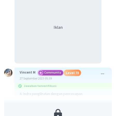
Iklan
Vincent M
Community
Level 73
27 September 2023 05:39
Jawaban terverifikasi
A. Indra penglihatan dengan pencecapan.
·
0.0
(
0
)
Balas
Beri Rating