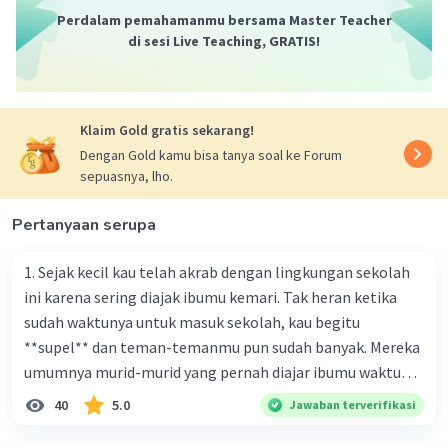
Perdalam pemahamanmu bersama Master Teacher
di sesi Live Teaching, GRATIS!
Klaim Gold gratis sekarang!
Dengan Gold kamu bisa tanya soal ke Forum
sepuasnya, lho.
Pertanyaan serupa
1. Sejak kecil kau telah akrab dengan lingkungan sekolah
ini karena sering diajak ibumu kemari. Tak heran ketika
sudah waktunya untuk masuk sekolah, kau begitu
**supel** dan teman-temanmu pun sudah banyak. Mereka
umumnya murid-murid yang pernah diajar ibumu waktu
kelas satu. Sedangkan aku? Aku waktu itu baru saja pindah
40
5.0
Jawaban terverifikasi
ke kota kecil ini. Makna kata bercetak tebal dalam kutipan
cerpen tersebut adalah .... A. ramah C. santun B. sopan D.