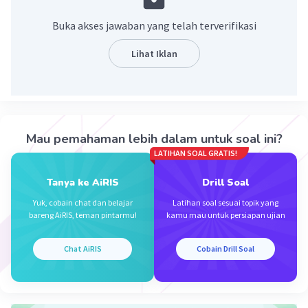
Buka akses jawaban yang telah terverifikasi
Lihat Iklan
Iklan
Mau pemahaman lebih dalam untuk soal ini?
LATIHAN SOAL GRATIS!
Tanya ke AiRIS
Drill Soal
Yuk, cobain chat dan belajar
Latihan soal sesuai topik yang
bareng AiRIS, teman pintarmu!
kamu mau untuk persiapan ujian
Chat AiRIS
Cobain Drill Soal