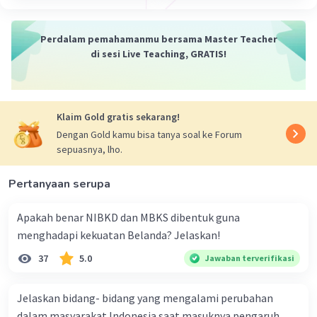
Perdalam pemahamanmu bersama Master Teacher
di sesi Live Teaching, GRATIS!
Klaim Gold gratis sekarang!
Dengan Gold kamu bisa tanya soal ke Forum
sepuasnya, lho.
Pertanyaan serupa
Apakah benar NIBKD dan MBKS dibentuk guna
menghadapi kekuatan Belanda? Jelaskan!
37
5.0
Jawaban terverifikasi
Jelaskan bidang- bidang yang mengalami perubahan
dalam masyarakat Indonesia saat masuknya pengaruh