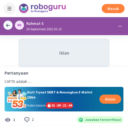
Masuk
Rahmat S
26 September 2023 01:15
Iklan
Pertanyaan
CAFTA adalah ....
Ikuti Tryout SNBT & Menangkan E-Wallet
100rb
Klaim
Habis dalam
01
:
09
:
21
:
43
2
1
Jawaban terverifikasi