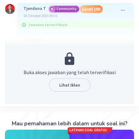
Tjendana T
Community
Level 100
03 Oktober 2023 09:21
Jawaban terverifikasi
Jawaban
Lihat pd pembahasan
Pembahasan
Buka akses jawaban yang telah terverifikasi
a.
Katoda:
Lihat Iklan
+
Ag
+ e¯ ——> Ag
Anoda:
+
2 H
O ——> O
+ 4 H
+ 4 e¯
2
2
Mau pemahaman lebih dalam untuk soal ini?
b.
LATIHAN SOAL GRATIS!
m = e.i.t/96500