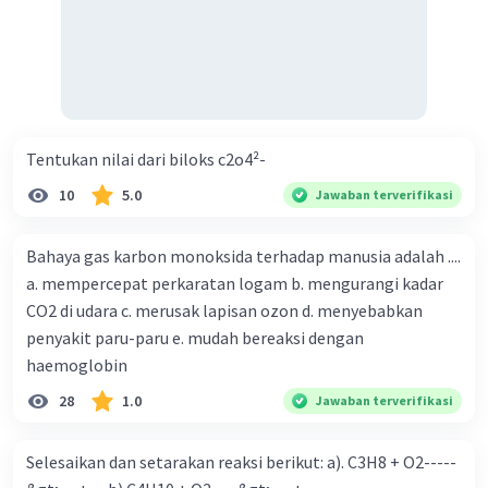
Tentukan nilai dari biloks c2o4²-
10
5.0
Jawaban terverifikasi
Bahaya gas karbon monoksida terhadap manusia adalah ....
a. mempercepat perkaratan logam b. mengurangi kadar
CO2 di udara c. merusak lapisan ozon d. menyebabkan
penyakit paru-paru e. mudah bereaksi dengan
haemoglobin
28
1.0
Jawaban terverifikasi
Selesaikan dan setarakan reaksi berikut: a). C3H8 + O2-----