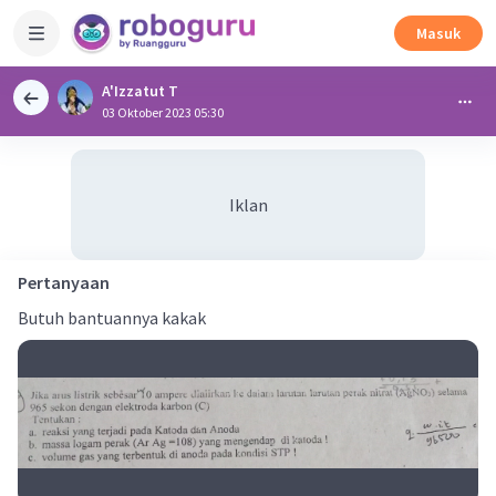
Masuk
A'Izzatut T
03 Oktober 2023 05:30
Iklan
Pertanyaan
Butuh bantuannya kakak