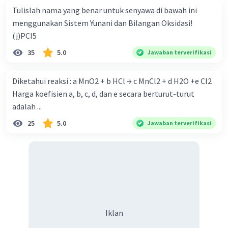
Tulislah nama yang benar untuk senyawa di bawah ini
menggunakan Sistem Yunani dan Bilangan Oksidasi!
(j)PCI5
35
5.0
Jawaban terverifikasi
Iklan
Diketahui reaksi : a MnO2 + b HCl → c MnCl2 + d H2O +e Cl2
Harga koefisien a, b, c, d, dan e secara berturut-turut
adalah ...
25
5.0
Jawaban terverifikasi
Iklan