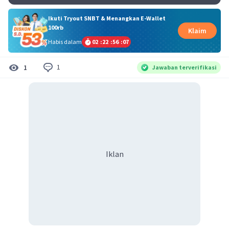
Ikuti Tryout SNBT & Menangkan E-Wallet
100rb
Klaim
Habis dalam
02
:
22
:
56
:
07
1
1
Jawaban terverifikasi
Iklan