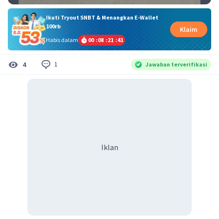
Ikuti Tryout SNBT & Menangkan E-Wallet
100rb
Klaim
Habis dalam
00
:
08
:
21
:
40
1
4
Jawaban terverifikasi
Iklan