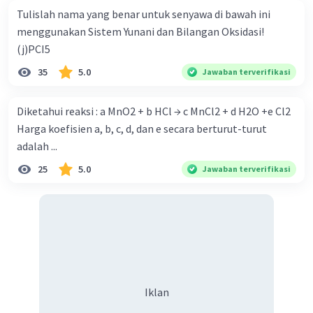
Tulislah nama yang benar untuk senyawa di bawah ini
menggunakan Sistem Yunani dan Bilangan Oksidasi!
(j)PCI5
35
5.0
Jawaban terverifikasi
Diketahui reaksi : a MnO2 + b HCl → c MnCl2 + d H2O +e Cl2
Harga koefisien a, b, c, d, dan e secara berturut-turut
adalah ...
25
5.0
Jawaban terverifikasi
Iklan