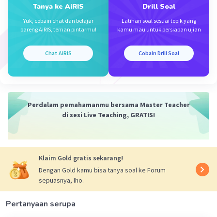
Tanya ke AiRIS
Drill Soal
Iklan
Yuk, cobain chat dan belajar
Latihan soal sesuai topik yang
bareng AiRIS, teman pintarmu!
kamu mau untuk persiapan ujian
Chat AiRIS
Cobain Drill Soal
Perdalam pemahamanmu bersama Master Teacher
di sesi Live Teaching, GRATIS!
Klaim Gold gratis sekarang!
Dengan Gold kamu bisa tanya soal ke Forum
sepuasnya, lho.
Pertanyaan serupa