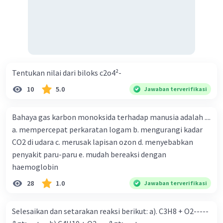
Tentukan nilai dari biloks c2o4²-
10
5.0
Jawaban terverifikasi
Bahaya gas karbon monoksida terhadap manusia adalah ....
a. mempercepat perkaratan logam b. mengurangi kadar
CO2 di udara c. merusak lapisan ozon d. menyebabkan
penyakit paru-paru e. mudah bereaksi dengan
haemoglobin
28
1.0
Jawaban terverifikasi
Selesaikan dan setarakan reaksi berikut: a). C3H8 + O2-----