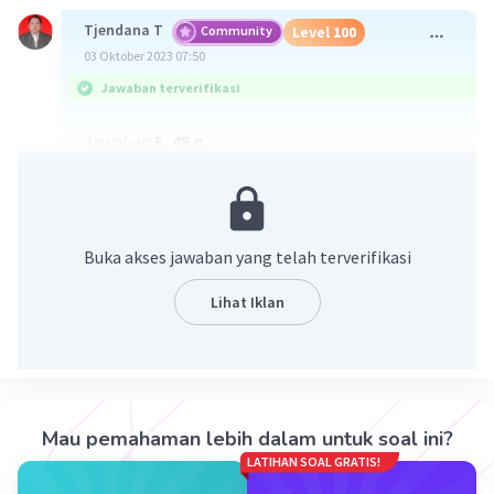
Tjendana T
Community
Level 100
03 Oktober 2023 07:50
Jawaban terverifikasi
Jawaban
E. 45 g
Pembahasan
ΔTb = m. Kb
100,52 - 100 = a/180 × 1000/250 × 0,52
Buka akses jawaban yang telah terverifikasi
a = 45
Lihat Iklan
·
0.0
(
0
)
Balas
Beri Rating
Mau pemahaman lebih dalam untuk soal ini?
LATIHAN SOAL GRATIS!