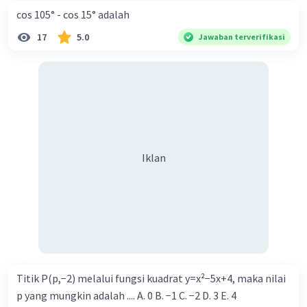
cos 105° - cos 15° adalah
17
5.0
Jawaban terverifikasi
Iklan
Titik P(p,−2) melalui fungsi kuadrat y=x²−5x+4, maka nilai
p yang mungkin adalah .... A. 0 B. −1 C. −2 D. 3 E. 4