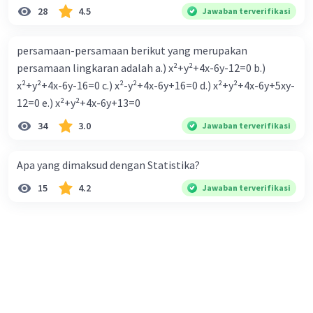
28
4.5
Jawaban terverifikasi
persamaan-persamaan berikut yang merupakan
persamaan lingkaran adalah a.) x²+y²+4x-6y-12=0 b.)
x²+y²+4x-6y-16=0 c.) x²-y²+4x-6y+16=0 d.) x²+y²+4x-6y+5xy-
12=0 e.) x²+y²+4x-6y+13=0
34
3.0
Jawaban terverifikasi
Apa yang dimaksud dengan Statistika?
15
4.2
Jawaban terverifikasi