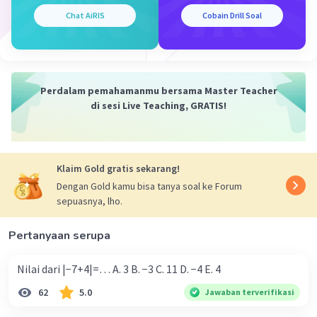
Chat AiRIS
Cobain Drill Soal
Perdalam pemahamanmu bersama Master Teacher
di sesi Live Teaching, GRATIS!
Klaim Gold gratis sekarang!
Dengan Gold kamu bisa tanya soal ke Forum
sepuasnya, lho.
Pertanyaan serupa
Nilai dari |−7+4|=… A. 3 B. −3 C. 11 D. −4 E. 4
62
5.0
Jawaban terverifikasi