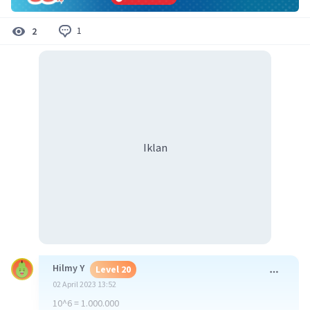
1
2
Iklan
Hilmy Y
Level 20
02 April 2023 13:52
10^6 = 1.000.000