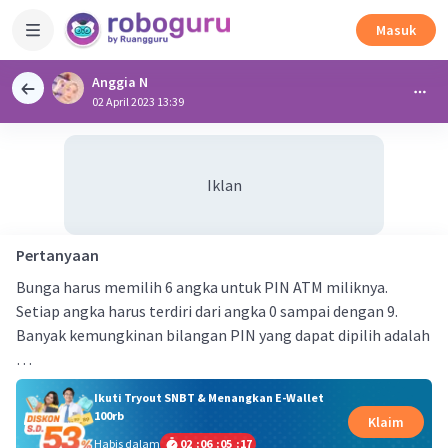
Masuk
Anggia N
02 April 2023 13:39
Iklan
Pertanyaan
Bunga harus memilih 6 angka untuk PIN ATM miliknya.
Setiap angka harus terdiri dari angka 0 sampai dengan 9.
Banyak kemungkinan bilangan PIN yang dapat dipilih adalah
…
Ikuti Tryout SNBT & Menangkan E-Wallet
100rb
Klaim
Habis dalam
02
:
06
:
05
:
17