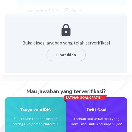
·
5.0
(
1
)
Balas
Beri Rating
Anggia N
Level 8
02 April 2023 15:37
ada rumus lebih jelasnya ga kak?
Buka akses jawaban yang telah terverifikasi
— Tampilkan 1 balasan lainnya
Lihat Iklan
Mau jawaban yang terverifikasi?
LATIHAN SOAL GRATIS!
Iklan
Tanya ke AiRIS
Drill Soal
Yuk, cobain chat dan belajar
Latihan soal sesuai topik yang
bareng AiRIS, teman pintarmu!
kamu mau untuk persiapan ujian