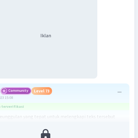
Iklan
Community
Level 73
023 15:08
terverifikasi
eunggulan yang tepat untuk melengkapi teks tersebut