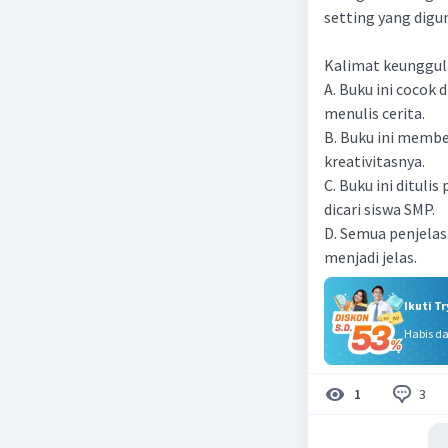
setting yang digu
Kalimat keunggula
A. Buku ini coco
menulis cerita.
B. Buku ini membe
kreativitasnya.
C. Buku ini dituli
dicari siswa SMP.
D. Semua penjelas
menjadi jelas.
Ikuti T
Habis d
3
1