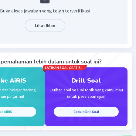
ni memberikan inspirasi kepada anak-anak untuk
kan kreativitasnya.
Buka akses jawaban yang telah terverifikasi
ersebut merangkum manfaat positif dari buku tersebut,
Lihat Iklan
berikan inspirasi kepada pembaca, terutama anak-anak,
ingkatkan kreativitas mereka.
·
0.0
(
0
)
Balas
ating
pemahaman lebih dalam untuk soal ini?
LATIHAN SOAL GRATIS!
Community
Level 89
 ke AiRIS
Drill Soal
023 21:10
terverifikasi
t dan belajar bareng
Latihan soal sesuai topik yang kamu mau
man pintarmu!
untuk persiapan ujian
a adalah B.
Iklan
at AiRIS
Cobain Drill Soal
tuk menginspirasi dan meningkatkan kreativitas anak-
u tersebut juga menggambarkan karakter Tiko, sehingga
 sangat tertarik untuk membacanya.