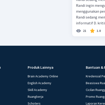
Randi ingin mengu
menggunakan pendekatan sosiol
Randi sedang membuat t
informatif D. kriti
21
1.0
u
Produk Lainnya
Bantuan & 
Brain Academy Online
Kredensial P
English Academy
Beasiswa Ru
Skill Academy
Cicilan Ruang
Ruangkerja
Promo Ruang
Schoters
Laporan Kere