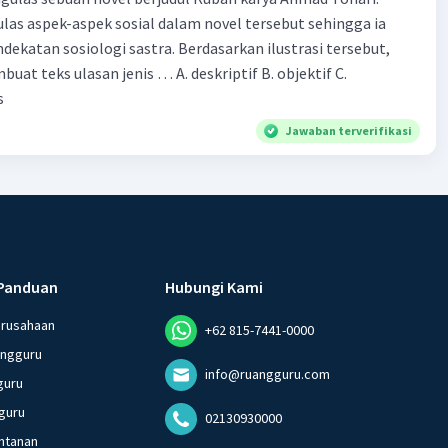
las aspek-aspek sosial dalam novel tersebut sehingga ia
ogi sastra. Berdasarkan ilustrasi tersebut,
eks ulasan jenis … A. deskriptif B. objektif C.
s
Jawaban terverifikasi
Panduan
Hubungi Kami
erusahaan
+62 815-7441-0000
angguru
info@ruangguru.com
guru
guru
02130930000
ntanan