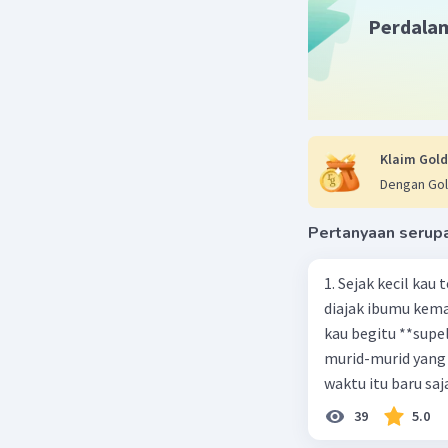
Perdala
Beri R
7.321 J
L
28 November 
B. Buku i
meningkat
Klaim Gold
Dengan Gol
Beri R
Pertanyaan serup
1. Sejak kecil kau
diajak ibumu kema
kau begitu **sup
murid-murid yang 
waktu itu baru saj
39
5.0