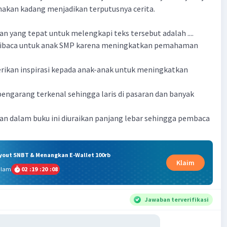
nakan kadang menjadikan terputusnya cerita.
n yang tepat untuk melengkapi teks tersebut adalah ....
k dibaca untuk anak SMP karena meningkatkan pemahaman
rikan inspirasi kepada anak-anak untuk meningkatkan
s pengarang terkenal sehingga laris di pasaran dan banyak
an dalam buku ini diuraikan panjang lebar sehingga pembaca
ryout SNBT & Menangkan E-Wallet 100rb
Klaim
alam
02
:
19
:
20
:
07
Jawaban terverifikasi