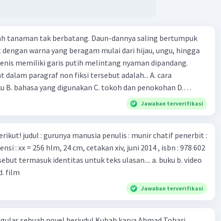
ri tubuh pasien yang terinfeksi untuk uji coba. Tanggapan
 berita tersebut adalah ... A. Pemerintah Australia telah
pi serangan virus Corona dengan menemukan vaksin virus
lah tanaman tak berbatang. Daun-dannya saling bertumpuk
 ilmuan perlu segera mempelajari virus corona yang menjadi
t dengan warna yang beragam mulai dari hijau, ungu, hingga
i kesehatan dunia karena persebarannya sangat cepat. C.
enis memiliki garis putih melintang nyaman dipandang.
 mawas diri dan menjaga kesehatan dalam menghadapi
dalam paragraf non fiksi tersebut adalah... A. cara
rona yang mulai menyebar di Indonesia, D. Virus corona
ku B. bahasa yang digunakan C. tokoh dan penokohan D.
besar bagi kesehatan manusia.
ita
Jawaban terverifikasi
munir chatif penerbit :
d. film
Jawaban terverifikasi
ulas sebuah novel berjudul Kubah karya Ahmad Tohari.