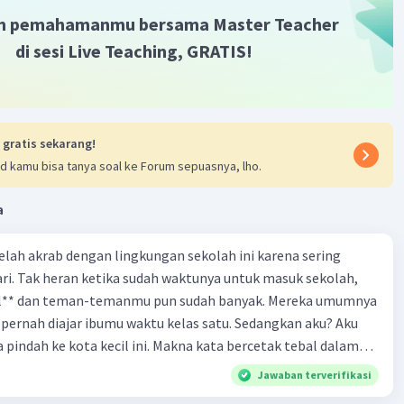
m pemahamanmu bersama Master Teacher
·
0.0
(
0
)
Balas
ating
di sesi Live Teaching, GRATIS!
evel 1
2023 10:39
ni memberikan inspirasi kepada anak-anak untuk
kan kreativitasnya
 gratis sekarang!
d kamu bisa tanya soal ke Forum sepuasnya, lho.
·
0.0
(
0
)
Balas
ating
a
 telah akrab dengan lingkungan sekolah ini karena sering
ri. Tak heran ketika sudah waktunya untuk masuk sekolah,
el** dan teman-temanmu pun sudah banyak. Mereka umumnya
pernah diajar ibumu waktu kelas satu. Sedangkan aku? Aku
a pindah ke kota kecil ini. Makna kata bercetak tebal dalam
kutipan cerpen tersebut adalah .... A. ramah C. santun B. sopan D. baik
Jawaban terverifikasi