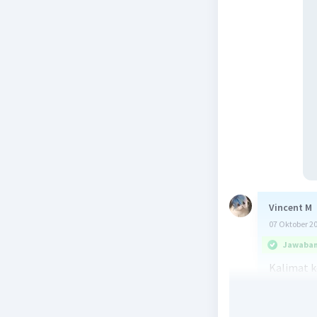
Vincent M
07 Oktober 2
Jawaban 
Kalimat k
adalah: