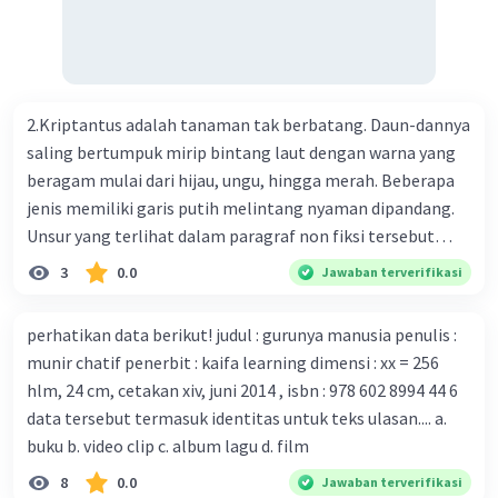
ilmuwan Cina berupaya menemukan vaksin bagi virus itu.
Perkembangan terbaru adalah mereka menciptakan peta
genetik virus. 4) Ilmuwan dari Australia, Kanada, hingga
Prancis ikut menciptakan berbagai jenis inokulasi
bersama sejumlah perusahaan biotek dan vaksin.
2.Kriptantus adalah tanaman tak berbatang. Daun-dannya
Beberapa waktu lalu, Kepala Laboratorium Identifikasi
saling bertumpuk mirip bintang laut dengan warna yang
Virus dari Institut Peter Doherty untuk Infeksi dan
beragam mulai dari hijau, ungu, hingga merah. Beberapa
kekebalan, Melbourne, Julian Druce, menyatakan mereka
jenis memiliki garis putih melintang nyaman dipandang.
mengembangkan virus Corona versi laboratorium dari
Unsur yang terlihat dalam paragraf non fiksi tersebut
tubuh pasien yang terinfeksi untuk uji coba. Tanggapan
adalah... A. cara menyajikan isi buku B. bahasa yang
3
0.0
Jawaban terverifikasi
yang sesuai dengan berita tersebut adalah ... A.
digunakan C. tokoh dan penokohan D. penyajian alur cerita
Pemerintah Australia telah tanggap menghadapi
perhatikan data berikut! judul : gurunya manusia penulis :
serangan virus Corona dengan menemukan vaksin virus
munir chatif penerbit : kaifa learning dimensi : xx = 256
tersebut. B. Para ilmuan perlu segera mempelajari virus
hlm, 24 cm, cetakan xiv, juni 2014 , isbn : 978 602 8994 44 6
corona yang menjadi masalah besar bagi kesehatan dunia
data tersebut termasuk identitas untuk teks ulasan.... a.
karena persebarannya sangat cepat. C. Masyarakat perlu
buku b. video clip c. album lagu d. film
mawas diri dan menjaga kesehatan dalam menghadapi
serangan virus corona yang mulai menyebar di Indonesia,
8
0.0
Jawaban terverifikasi