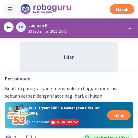
Masuk
Luqman R
29 September 2023 13:41
Iklan
Pertanyaan
Buatlah paragraf yang menunjukkan bagian orientasi
sebuah cerpen dengan latar pagi hari, di hutan!
Ikuti Tryout SNBT & Menangkan E-Wallet
100rb
Klaim
Habis dalam
02
:
07
:
49
:
51
2
2
Jawaban terverifikasi