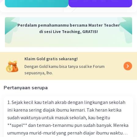
Jawaban terverifikasi
Pada pagi yang cerah, cahaya matahari menembus
kerimbunan pepohonan di dalam hutan yang masih
Iklan
Perdalam pemahamanmu bersama Master Teacher
terikat kesunyian. Suara angin berbisik lembut,
di sesi Live Teaching, GRATIS!
membelai daun-daun yang menggelayut dengan lembut.
Di tengah keheningan tersebut, terdapat seorang tokoh
utama bernama Maya, seorang petualang berjiwa bebas
yang selalu merindukan kedamaian alam. Ia berjalan
Klaim Gold gratis sekarang!
menyusuri jalur setapak yang terbentuk di bawah
Dengan Gold kamu bisa tanya soal ke Forum
dedaunan yang masih basah oleh embun pagi. Di latar
sepuasnya, lho.
belakang, terlihat pemandangan hutan yang memikat
dengan pohon-pohon yang menjulang tinggi dan
beraneka warna tumbuhan yang merekah indah. Udara
Pertanyaan serupa
segar pagi masuk ke dalam paru-paru Maya,
memberinya energi dan semangat untuk memulai
1. Sejak kecil kau telah akrab dengan lingkungan sekolah
petualangannya di dalam hutan yang berpusat pada
ini karena sering diajak ibumu kemari. Tak heran ketika
keajaiban alam. Inilah awal perjalanan Maya dalam
sudah waktunya untuk masuk sekolah, kau begitu
mengeksplorasi kehidupan di hutan, di mana pesona
dan keindahan alam menyatu dalam sebuah kisah luar
**supel** dan teman-temanmu pun sudah banyak. Mereka
biasa
umumnya murid-murid yang pernah diajar ibumu waktu