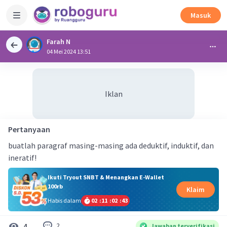
Masuk
Farah N
04 Mei 2024 13:51
Iklan
Pertanyaan
buatlah paragraf masing-masing ada deduktif, induktif, dan
ineratif!
Ikuti Tryout SNBT & Menangkan E-Wallet
100rb
Klaim
Habis dalam
02
:
11
:
02
:
43
2
4
Jawaban terverifikasi