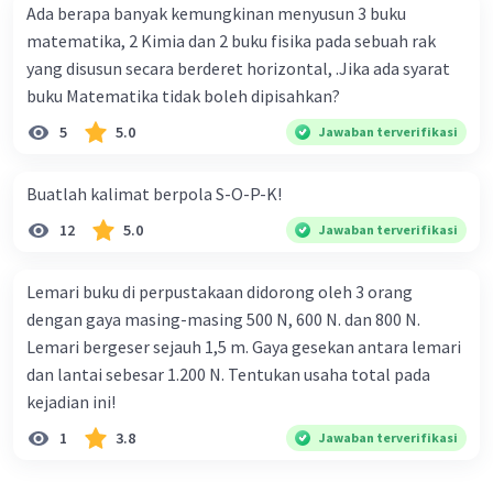
Ada berapa banyak kemungkinan menyusun 3 buku
membutuhkan air untuk bertahan hidup. Manusia
sendiri memiliki kebutuhan harian akan air yang
matematika, 2 Kimia dan 2 buku fisika pada sebuah rak
harus dipenuhi untuk menjaga kesehatan
yang disusun secara berderet horizontal, .Jika ada syarat
tubuhnya. Dengan demikian, dapat disimpulkan
buku Matematika tidak boleh dipisahkan?
bahwa tanpa air, kehidupan seperti yang kita
5
5.0
Jawaban terverifikasi
kenal tidak akan mungkin ada."
Induktif: "Seiring dengan perubahan iklim
Buatlah kalimat berpola S-O-P-K!
global, kita telah melihat peningkatan frekuensi
dan intensitas bencana alam, termasuk banjir
12
5.0
Jawaban terverifikasi
dan kekeringan. Di berbagai belahan dunia, banjir
yang dahsyat telah menghancurkan pemukiman
Lemari buku di perpustakaan didorong oleh 3 orang
dan menimbulkan kerugian ekonomi yang besar.
dengan gaya masing-masing 500 N, 600 N. dan 800 N.
Di sisi lain, kekeringan yang panjang telah
Lemari bergeser sejauh 1,5 m. Gaya gesekan antara lemari
menyebabkan kekurangan air bersih dan
dan lantai sebesar 1.200 N. Tentukan usaha total pada
masalah kesehatan bagi jutaan orang. Melalui
kejadian ini!
contoh-contoh seperti ini, kita dapat
menyimpulkan bahwa perubahan iklim telah
1
3.8
Jawaban terverifikasi
berdampak signifikan pada pola cuaca dan
kehidupan manusia di Bumi."