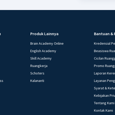
u
Produk Lainnya
Bantuan & 
Brain Academy Online
Kredensial P
English Academy
Beasiswa Ru
Skill Academy
Cicilan Ruang
Ruangkerja
Promo Ruang
Schoters
Laporan Kere
ess
Kalananti
Layanan Pen
Syarat & Ket
Kebijakan Pri
Tentang Kami
Kontak Kami