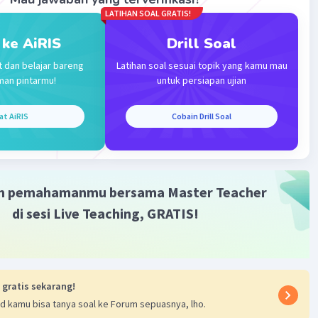
LATIHAN SOAL GRATIS!
 ke AiRIS
Drill Soal
t dan belajar bareng
Latihan soal sesuai topik yang kamu mau
Iklan
man pintarmu!
untuk persiapan ujian
at AiRIS
Cobain Drill Soal
m pemahamanmu bersama Master Teacher
di sesi Live Teaching, GRATIS!
 gratis sekarang!
d kamu bisa tanya soal ke Forum sepuasnya, lho.