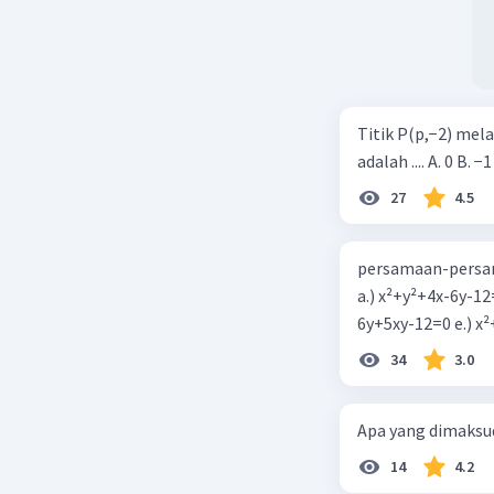
Titik P(p,−2) mel
adalah .... A. 0 B. −1
27
4.5
persamaan-persam
a.) x²+y²+4x-6y-12
6y+5xy-1
34
3.0
Apa yang dimaksud
14
4.2