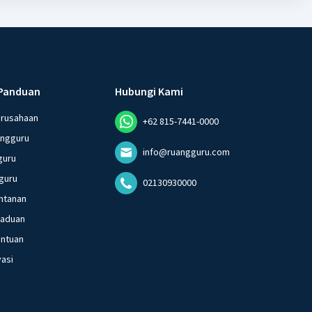
Panduan
Hubungi Kami
erusahaan
+62 815-7441-0000
angguru
info@ruangguru.com
guru
guru
02130930000
ntanan
gaduan
entuan
vasi