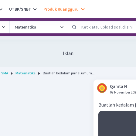
UTBK/SNBT
Produk Ruangguru
Iklan
SMA
Matematika
Buatlah kedalam jurnal umum...
Qanita N
07 November 202
Buatlah kedalam 