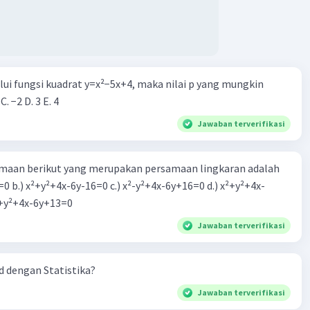
alui fungsi kuadrat y=x²−5x+4, maka nilai p yang mungkin
 C. −2 D. 3 E. 4
Jawaban terverifikasi
aan berikut yang merupakan persamaan lingkaran adalah
=0 b.) x²+y²+4x-6y-16=0 c.) x²-y²+4x-6y+16=0 d.) x²+y²+4x-
2=0 e.) x²+y²+4x-6y+13=0
Jawaban terverifikasi
 dengan Statistika?
Jawaban terverifikasi