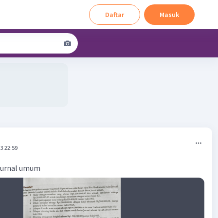
Daftar
Masuk
3 22:59
jurnal umum