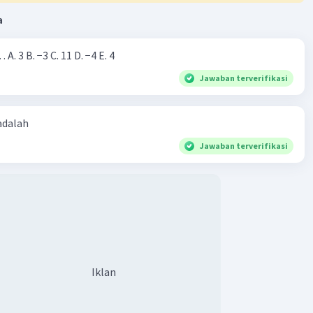
a
Nilai dari |−7+4|=… A. 3 B. −3 C. 11 D. −4 E. 4
Jawaban terverifikasi
 adalah
Jawaban terverifikasi
Iklan