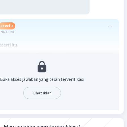
Level 2
2023 00:09
perti itu
Buka akses jawaban yang telah terverifikasi
Lihat Iklan
·
5.0
(
1
)
Balas
ating
Mau jawaban yang terverifikasi?