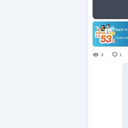
Ikuti T
Habis d
1
2