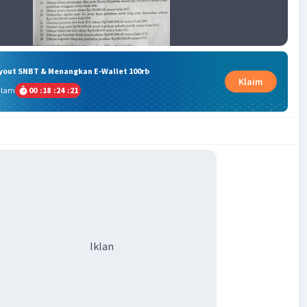
ryout SNBT & Menangkan E-Wallet 100rb
Klaim
alam
00
:
18
:
24
:
20
Iklan