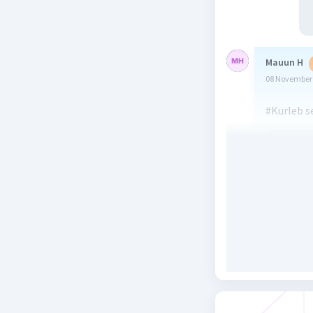
Mauun H
08 November 
#Kurleb se
Beri R