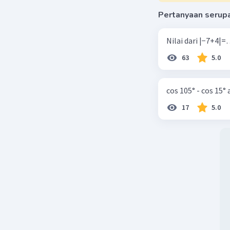
Pertanyaan serup
63
5.0
cos 105° - cos 15°
17
5.0