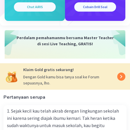
memberikan kepercayaan, dan menciptakan suasana
Chat AiRIS
Cobain Drill Soal
aman. Akan tetapi di lain pihak, guru harus memberikan
tugas, mendorong siswa/siswi untuk mencapai tujuan,
menegur, menilai, dan mengadakan koreksi. Dengan
demikian, kepribadian seorang guru seolah-olah terbagi
menjadi 2 bagian. Di satu pihak bersifat empati, di pihak
Perdalam pemahamanmu bersama Master Teacher
lain bersifat kritis, di satu pihak menerima, di lain pihak
di sesi Live Teaching, GRATIS!
menolak.
Dengan perkataan lain, Seorang guru harus mampu
berperan ganda. Peran ganda ini dapat di wujudkan
Klaim Gold gratis sekarang!
secara berlainan sesuai dengan situasi dan kondisi yang
Dengan Gold kamu bisa tanya soal ke Forum
di hadapi. Mendidik, mengajar, dan melatih anak didik
sepuasnya, lho.
adalah tugas guru sebagai suatu profesi dan itu tidak lah
mudah.
Pertanyaan serupa
Smg membantu, btw bener nih poin 500??
1. Sejak kecil kau telah akrab dengan lingkungan sekolah
·
5.0
(
1
)
Balas
Beri Rating
ini karena sering diajak ibumu kemari. Tak heran ketika
sudah waktunya untuk masuk sekolah, kau begitu