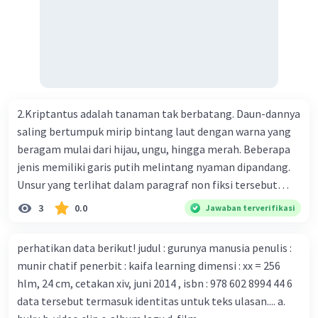
menemukan vaksin bagi virus Corona baru atau penyakit
pernapasan akut 2019-nCOV. Sebagai pusat epidemic,
ilmuwan Cina berupaya menemukan vaksin bagi virus itu.
Perkembangan terbaru adalah mereka menciptakan peta
genetik virus. 4) Ilmuwan dari Australia, Kanada, hingga
Prancis ikut menciptakan berbagai jenis inokulasi
bersama sejumlah perusahaan biotek dan vaksin.
2.Kriptantus adalah tanaman tak berbatang. Daun-dannya
Beberapa waktu lalu, Kepala Laboratorium Identifikasi
saling bertumpuk mirip bintang laut dengan warna yang
Virus dari Institut Peter Doherty untuk Infeksi dan
beragam mulai dari hijau, ungu, hingga merah. Beberapa
kekebalan, Melbourne, Julian Druce, menyatakan mereka
jenis memiliki garis putih melintang nyaman dipandang.
mengembangkan virus Corona versi laboratorium dari
Unsur yang terlihat dalam paragraf non fiksi tersebut
tubuh pasien yang terinfeksi untuk uji coba. Tanggapan
adalah... A. cara menyajikan isi buku B. bahasa yang
3
0.0
Jawaban terverifikasi
yang sesuai dengan berita tersebut adalah ... A.
digunakan C. tokoh dan penokohan D. penyajian alur cerita
Pemerintah Australia telah tanggap menghadapi
perhatikan data berikut! judul : gurunya manusia penulis :
serangan virus Corona dengan menemukan vaksin virus
munir chatif penerbit : kaifa learning dimensi : xx = 256
tersebut. B. Para ilmuan perlu segera mempelajari virus
hlm, 24 cm, cetakan xiv, juni 2014 , isbn : 978 602 8994 44 6
corona yang menjadi masalah besar bagi kesehatan dunia
data tersebut termasuk identitas untuk teks ulasan.... a.
karena persebarannya sangat cepat. C. Masyarakat perlu