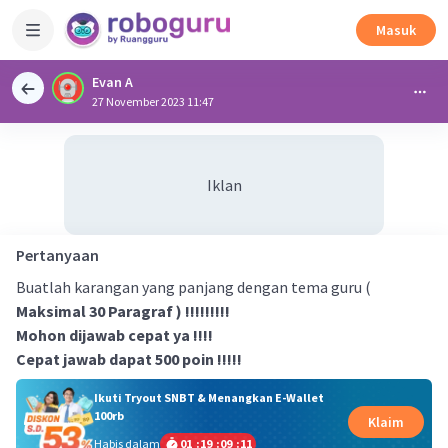
Masuk
Evan A
27 November 2023 11:47
Iklan
Pertanyaan
Buatlah karangan yang panjang dengan tema guru (
Maksimal 30 Paragraf ) !!!!!!!!!
Mohon dijawab cepat ya !!!!
Cepat jawab dapat 500 poin !!!!!
Ikuti Tryout SNBT & Menangkan E-Wallet
100rb
Klaim
Habis dalam
01
:
19
:
09
:
11