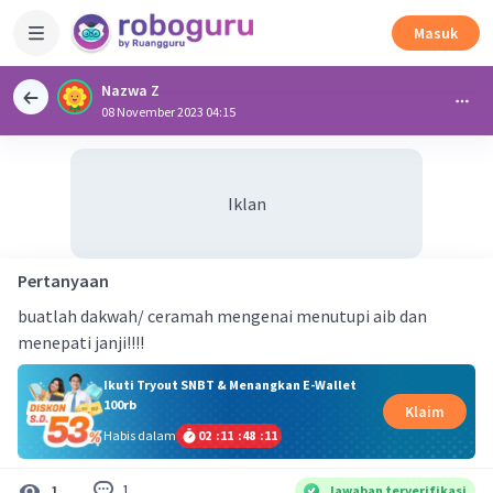
Masuk
Nazwa Z
08 November 2023 04:15
Iklan
Pertanyaan
buatlah dakwah/ ceramah mengenai menutupi aib dan
menepati janji!!!!
Ikuti Tryout SNBT & Menangkan E-Wallet
100rb
Klaim
Habis dalam
02
:
11
:
48
:
11
1
1
Jawaban terverifikasi