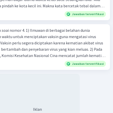
a pindah ke kota kecil ini. Makna kata bercetak tebal dalam
rbagi menjadi 3 ,yaitu....
kutipan cerpen tersebut adalah .... A. ramah C. santun B. sopan D. baik
Jawaban terverifikasi
rbandingan
tautan
rtentangan
k soai nomor 4. 1) Ilmuwan di berbagai belahan dunia
n waktu untuk menciptakan vaksin guna mengatasi virus
 amanat dalam cerpen?
 Vaksin perlu segera diciptakan karena kematian akibat virus
alah pesan yg ingin disampaikan oleh pengarang kepada
 bertambah dan penyebaran virus yang kian meluas. 2) Pada
), Komisi Kesehatan Nasional Cina mencatat jumlah kematian
na baru telah mencapai 636 kasus, sedangkan jumlah warga
 cerpen terdiri atas?
Jawaban terverifikasi
njadi 31.161 kasus. Kasus terbanyak terjadi di Hubei, Cina,
n du niairus pertama muncul. Selain di Cina, virus itu kini
si
 lebih dari 25 negara. 3) Para ilmuwan bekerja dalam
untuk menemukan vaksin bagi virus Corona baru atau
an akut 2019-nCOV. Sebagai pusat epidemic, ilmuwan Cina
an vaksin bagi virus itu. Perkembangan terbaru adalah
n peta genetik virus. 4) Ilmuwan dari Australia, Kanada,
·
0.0
(
0
)
Balas
ating
Iklan
ut menciptakan berbagai jenis inokulasi bersama sejumlah