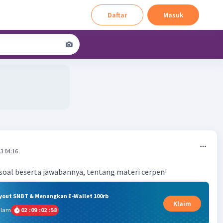
Daftar
Masuk
3 04:16
soal beserta jawabannya, tentang materi cerpen!
ryout SNBT & Menangkan E-Wallet 100rb
Klaim
alam
02
:
09
:
02
:
58