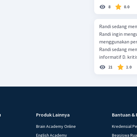
8
0.0
Randi sedang meng
Randi ingin mengu
menggunakan pendekatan sosiol
Randi sedang membuat t
informatif D. kriti
21
1.0
u
Produk Lainnya
Bantuan & 
Brain Academy Online
Kredensial P
English Academy
Beasiswa Ru