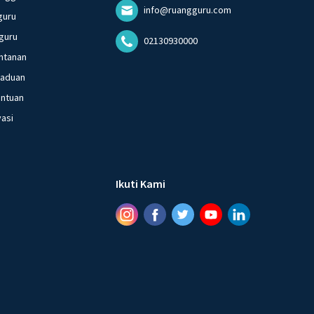
info@ruangguru.com
guru
guru
02130930000
ntanan
gaduan
entuan
vasi
Ikuti Kami