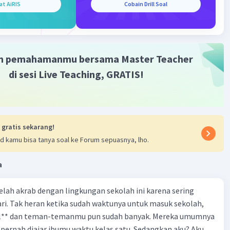
at AiRIS
Cobain Drill Soal
ng dimaksud gaya bahasa dalam cerpen?
dalah keseluruhan gaya pengarang dalam mengungkapkan
 dalam sebuah tulisan.
m pemahamanmu bersama Master Teacher
isa membantu>-<
di sesi Live Teaching, GRATIS!
·
4.0
(
1
)
Balas
ating
Level 1
 gratis sekarang!
2023 22:06
d kamu bisa tanya soal ke Forum sepuasnya, lho.
cerpen?
lah salah satu jenis prosa yang isi ceritanya bukan
a
yata(fiksi)
Iklan
 telah akrab dengan lingkungan sekolah ini karena sering
n unsur unsur intristik dalam cerpen!
ri. Tak heran ketika sudah waktunya untuk masuk sekolah,
nat,alur,penokohan/karakter,tokoh,sudut pandang,gaya
el** dan teman-temanmu pun sudah banyak. Mereka umumnya
tar
pernah diajar ibumu waktu kelas satu. Sedangkan aku? Aku