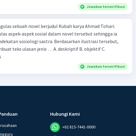
Jawaban terverifikasi
ulas sebuah novel berjudul Kubah karya Ahmad Tohari.
las aspek-aspek sosial dalam novel tersebut sehingga ia
ogi sastra. Berdasarkan ilustrasi tersebut,
eks ulasan jenis … A. deskriptif B. objektif C.
s
Jawaban terverifikasi
Panduan
Hubungi Kami
erusahaan
+62 815-7441-0000
angguru