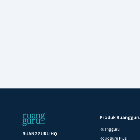
Produk Ruanggur
Ruangguru
RUANGGURU HQ
Roboguru Plus