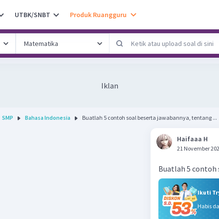
UTBK/SNBT
Produk Ruangguru
Iklan
SMP
Bahasa Indonesia
Buatlah 5 contoh soal beserta jawabannya, tentang ...
Haifaaa H
21 November 202
Buatlah 5 contoh 
Ikuti T
Habis d