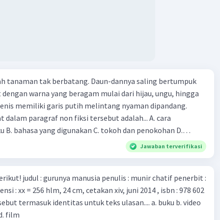
 dan vaksin. Beberapa waktu lalu, Kepala Laboratorium
 dari Institut Peter Doherty untuk Infeksi dan kekebalan,
n Druce, menyatakan mereka mengembangkan virus Corona
ri tubuh pasien yang terinfeksi untuk uji coba. Tanggapan
 berita tersebut adalah ... A. Pemerintah Australia telah
pi serangan virus Corona dengan menemukan vaksin virus
lah tanaman tak berbatang. Daun-dannya saling bertumpuk
 ilmuan perlu segera mempelajari virus corona yang menjadi
t dengan warna yang beragam mulai dari hijau, ungu, hingga
i kesehatan dunia karena persebarannya sangat cepat. C.
enis memiliki garis putih melintang nyaman dipandang.
 mawas diri dan menjaga kesehatan dalam menghadapi
dalam paragraf non fiksi tersebut adalah... A. cara
rona yang mulai menyebar di Indonesia, D. Virus corona
ku B. bahasa yang digunakan C. tokoh dan penokohan D.
besar bagi kesehatan manusia.
ita
Jawaban terverifikasi
munir chatif penerbit :
d. film