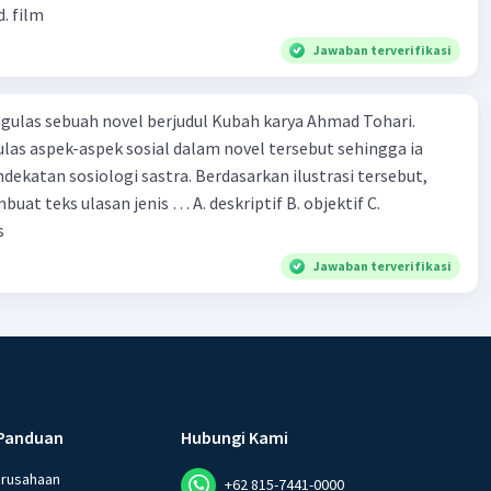
d. film
Jawaban terverifikasi
ulas sebuah novel berjudul Kubah karya Ahmad Tohari.
las aspek-aspek sosial dalam novel tersebut sehingga ia
ogi sastra. Berdasarkan ilustrasi tersebut,
eks ulasan jenis … A. deskriptif B. objektif C.
s
Jawaban terverifikasi
Panduan
Hubungi Kami
erusahaan
+62 815-7441-0000