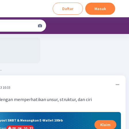
Daftar
Masuk
..
3 10:33
dengan memperhatikan unsur, struktur, dan ciri
ryout SNBT & Menangkan E-Wallet 100rb
Klaim
alam
00
:
04
:
10
:
31