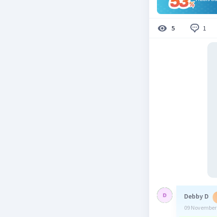
1
5
Debby D
09 November 