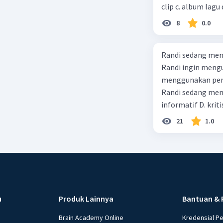
clip c. album lagu 
8
0.0
Randi sedang meng
Randi ingin mengu
menggunakan pendekatan sosiol
Randi sedang membuat t
informatif D. kriti
21
1.0
u
Produk Lainnya
Bantuan & 
Brain Academy Online
Kredensial P