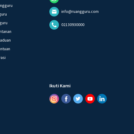
angguru
info@ruangguru.com
guru
guru
02130930000
ntanan
gaduan
entuan
vasi
Ikuti Kami