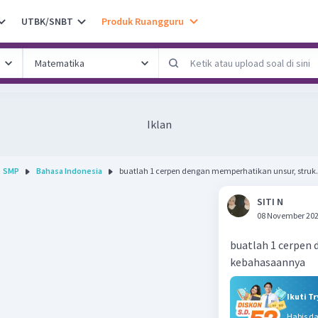
UTBK/SNBT
Produk Ruangguru
Iklan
SMP
Bahasa Indonesia
buatlah 1 cerpen dengan memperhatikan unsur, struk.
SITI N
08 November 202
buatlah 1 cerpen 
kebahasaannya
Ikuti T
Habis d