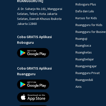
RUANGGURU HQ
Roboguru Plus
Jl. Dr. Saharjo No.161, Manggarai
Dafa dan Lulu
Selatan, Tebet, Kota Jakarta
Kursus for Kids
Selatan, Daerah Khusus Ibukota
Jakarta 12860
Ruangguru for Kids
Ruangguru for Busin
Coba GRATIS Aplikasi
Ruanguji
Roboguru
Ruangbaca
Ruangkelas
Ruangbelajar
Ruangpengajar
Coba GRATIS Aplikasi
Ruangguru Privat
Ruangguru
Ruangpeduli
Airis