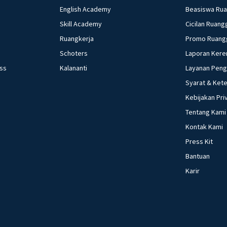
English Academy
Beasiswa Ru
Skill Academy
Cicilan Ruang
Ruangkerja
Promo Ruang
Schoters
Laporan Kere
ess
Kalananti
Layanan Pen
Syarat & Ket
Kebijakan Pri
Tentang Kami
Kontak Kami
Press Kit
Bantuan
Karir