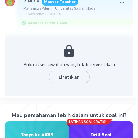
R. Mutia
Master Teacher
Mahasiswa/Alumni Universitas Gadjah Mada
07 November 2023 06:26
Jawaban terverifikasi
Jawaban yang benar adalah 8,9 m/s. Tidak ada
pilihan jawaban yang tepat.
Diketahui:
Buka akses jawaban yang telah terverifikasi
m = 50 gram
h = 4 m
Lihat Iklan
Ditanya: v...?
Penyelesaian:
Soal ini dapat diselesaikan dengan konsep gerak
Mau pemahaman lebih dalam untuk soal ini?
jatuh bebas, dimana persamaannya adalah:
LATIHAN SOAL GRATIS!
1. v = gt
2. v = √(2gh)
Tanya ke AiRIS
Drill Soal