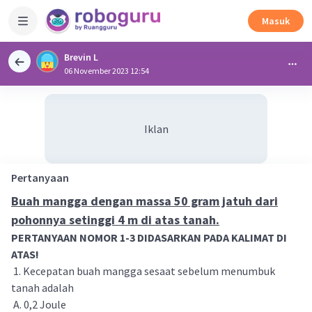
Masuk
Brevin L
06 November 2023 12:54
Iklan
Pertanyaan
Buah mangga dengan massa 50 gram jatuh dari
pohonnya setinggi 4 m di atas tanah.
PERTANYAAN NOMOR 1-3 DIDASARKAN PADA KALIMAT DI
ATAS!
1. Kecepatan buah mangga sesaat sebelum menumbuk
tanah adalah
A. 0,2 Joule