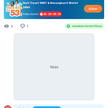
Ikuti Tryout SNBT & Menangkan E-Wallet
100rb
Klaim
Habis dalam
01
:
20
:
39
:
15
1
1
Jawaban terverifikasi
Iklan