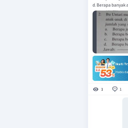
d. Berapa banyak 
Ikuti T
Habis d
1
1