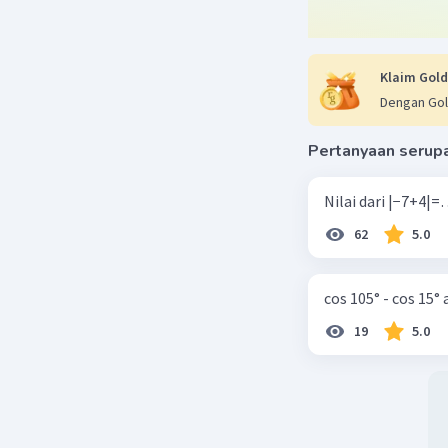
Nad
08 Ok
mak
Klaim Gold
Dengan Gol
Pertanyaan serup
62
5.0
cos 105° - cos 15°
19
5.0