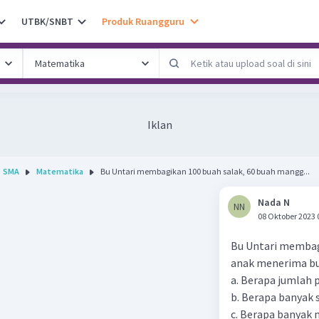
UTBK/SNBT
Produk Ruangguru
Iklan
SMA
Matematika
Bu Untari membagikan 100 buah salak, 60 buah mangg...
Nada N
NN
08 Oktober 2023 
Bu Untari membagi
anak menerima bu
a. Berapa jumlah 
b. Berapa banyak 
c. Berapa banyak 