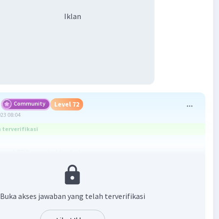
Iklan
Community
Level 72
023 08:04
terverifikasi
soal FPB, mario kita bahas..........
 60 20
 / \ / \
Buka akses jawaban yang telah terverifikasi
 2 30 2 10
 / \ / \