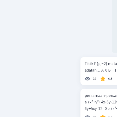
Titik P(p,−2) mel
adalah .... A. 0 B. −1
28
4.5
persamaan-persam
a.) x²+y²+4x-6y-12
6y+5xy-1
38
3.0