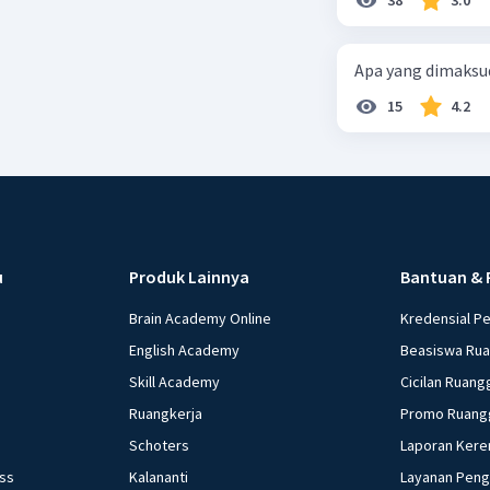
Apa yang dimaksud
15
4.2
u
Produk Lainnya
Bantuan & 
Brain Academy Online
Kredensial P
English Academy
Beasiswa Ru
Skill Academy
Cicilan Ruang
Ruangkerja
Promo Ruang
Schoters
Laporan Kere
ess
Kalananti
Layanan Pen