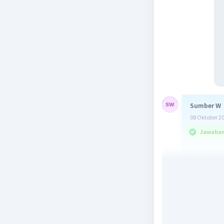
Sumber W
08 Oktober 2
Jawaban 
Ini adalah 
100
/ \
2 50
/ \