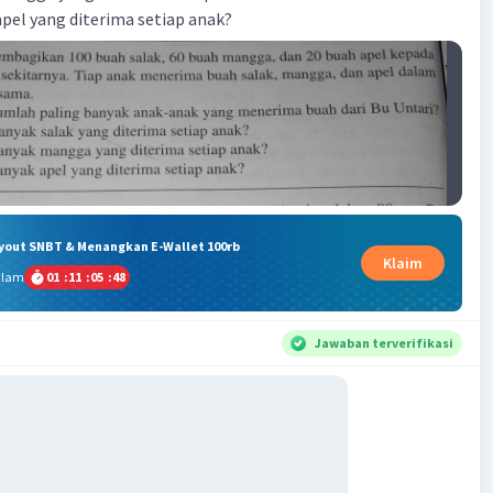
apel yang diterima setiap anak?
ryout SNBT & Menangkan E-Wallet 100rb
Klaim
alam
01
:
11
:
05
:
47
Jawaban terverifikasi