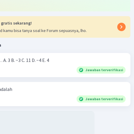
a N
Level 34
tober 2023 08:05
asihh
 gratis sekarang!
d kamu bisa tanya soal ke Forum sepuasnya, lho.
a
Nilai dari |−7+4|=… A. 3 B. −3 C. 11 D. −4 E. 4
Jawaban terverifikasi
Iklan
 adalah
Jawaban terverifikasi