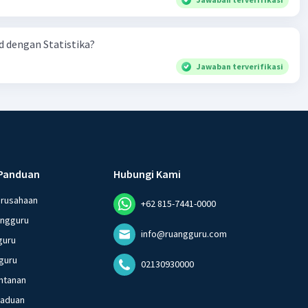
 dengan Statistika?
Jawaban terverifikasi
Panduan
Hubungi Kami
erusahaan
+62 815-7441-0000
angguru
info@ruangguru.com
guru
guru
02130930000
ntanan
gaduan