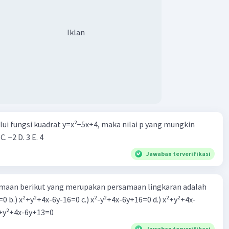
Iklan
alui fungsi kuadrat y=x²−5x+4, maka nilai p yang mungkin
 C. −2 D. 3 E. 4
Jawaban terverifikasi
aan berikut yang merupakan persamaan lingkaran adalah
=0 b.) x²+y²+4x-6y-16=0 c.) x²-y²+4x-6y+16=0 d.) x²+y²+4x-
2=0 e.) x²+y²+4x-6y+13=0
Jawaban terverifikasi