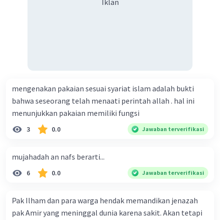
Iklan
·
0.0
(
0
)
Balas
Beri Rating
melaksanakan keputusan musyawarah disertai tawakal. d.
menyampaikan pendapat dengan santun, tidak
menghormati keputusan, menghargai pendapat orang
lain, membuat keputusan yang bermanfaaat buat ummat.
e. Menyampaikan pendapat dengan santun, menghormati
keputusan, menghargai pendapat orang lain, membuat
keputusan yang madarat buat ummat.
Iklan
mengenakan pakaian sesuai syariat islam adalah bukti
bahwa seseorang telah menaati perintah allah . hal ini
menunjukkan pakaian memiliki fungsi
3
0.0
Jawaban terverifikasi
mujahadah an nafs berarti...
6
0.0
Jawaban terverifikasi
Pak Ilham dan para warga hendak memandikan jenazah
pak Amir yang meninggal dunia karena sakit. Akan tetapi