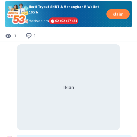
Ikuti Tryout SNBT & Menangkan E-Wallet
100rb
Klaim
Habis dalam
02
:
02
:
27
:
30
1
1
Iklan