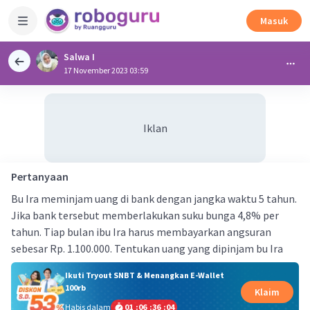
Masuk
Salwa I
17 November 2023 03:59
Iklan
Pertanyaan
Bu Ira meminjam uang di bank dengan jangka waktu 5 tahun.
Jika bank tersebut memberlakukan suku bunga 4,8% per
tahun. Tiap bulan ibu Ira harus membayarkan angsuran
sebesar Rp. 1.100.000. Tentukan uang yang dipinjam bu Ira
Ikuti Tryout SNBT & Menangkan E-Wallet
100rb
Klaim
Habis dalam
01
:
06
:
36
:
03