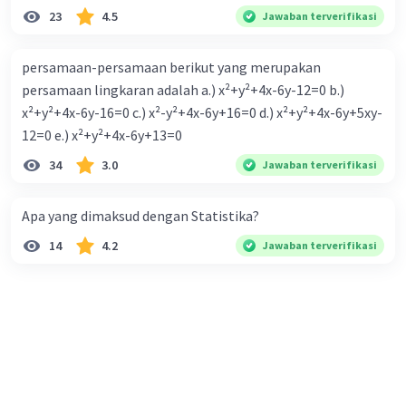
23
4.5
Jawaban terverifikasi
persamaan-persamaan berikut yang merupakan
persamaan lingkaran adalah a.) x²+y²+4x-6y-12=0 b.)
x²+y²+4x-6y-16=0 c.) x²-y²+4x-6y+16=0 d.) x²+y²+4x-6y+5xy-
12=0 e.) x²+y²+4x-6y+13=0
34
3.0
Jawaban terverifikasi
Apa yang dimaksud dengan Statistika?
14
4.2
Jawaban terverifikasi