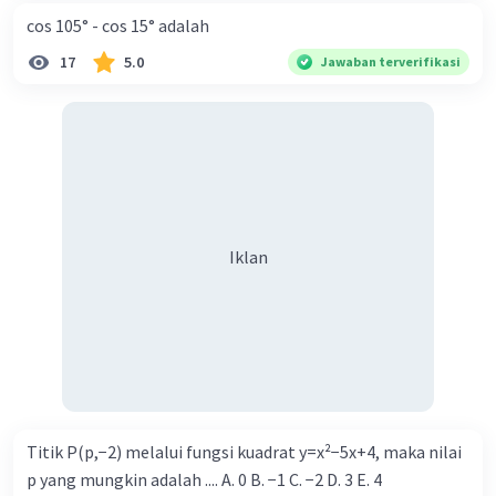
cos 105° - cos 15° adalah
17
5.0
Jawaban terverifikasi
Iklan
Titik P(p,−2) melalui fungsi kuadrat y=x²−5x+4, maka nilai
p yang mungkin adalah .... A. 0 B. −1 C. −2 D. 3 E. 4