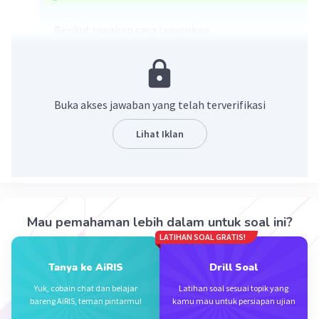
Berikut jawaban saya lampirkan
Buka akses jawaban yang telah terverifikasi
Lihat Iklan
·
5.0
(
1
)
Balas
Beri Rating
Mau pemahaman lebih dalam untuk soal ini?
LATIHAN SOAL GRATIS!
Tanya ke AiRIS
Drill Soal
Yuk, cobain chat dan belajar
Latihan soal sesuai topik yang
Iklan
bareng AiRIS, teman pintarmu!
kamu mau untuk persiapan ujian