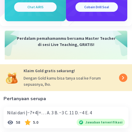
Chat AiRIS
Cobain Drill Soal
Perdalam pemahamanmu bersama Master Teacher
di sesi Live Teaching, GRATIS!
Klaim Gold gratis sekarang!
Dengan Gold kamu bisa tanya soal ke Forum
sepuasnya, lho.
Pertanyaan serupa
Nilai dari |−7+4|=… A. 3 B. −3 C. 11 D. −4 E. 4
58
5.0
Jawaban terverifikasi